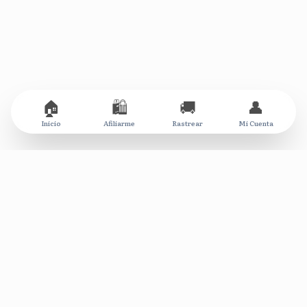
🏠
🛍️
🚚
👤
Inicio
Afiliarme
Rastrear
Mi Cuenta