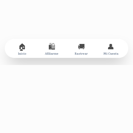
🏠
🛍️
🚚
👤
Inicio
Afiliarme
Rastrear
Mi Cuenta