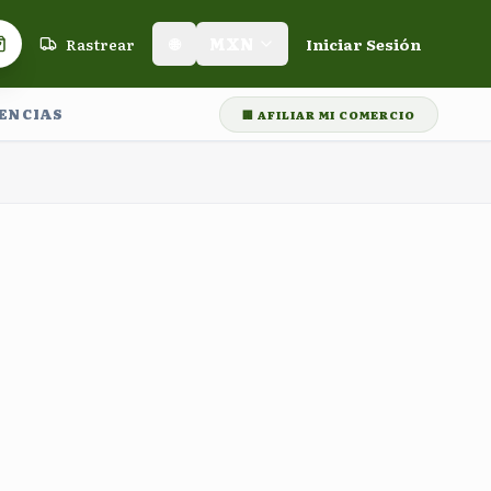
Rastrear
🌐
MXN
Iniciar Sesión
Carrito de compras
LENCIAS
🏢 AFILIAR MI COMERCIO