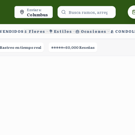
oy.
Enviar a:
Columbus
 VENDIDOS
🌷 Flores
💐 Estilos
🎂 Ocasiones
🫂 CONDO
streo en tiempo real
⭐⭐⭐⭐⭐
+60,000 Reseñas