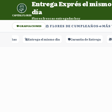
Entrega Exprés el mismo
Entrega Exprés el mismo día. Flores frescas entregadas h
día
CAPITAL FLORES
Flores frescas entregadas hoy
🎂 FLORES DE CUMPLEAÑOS
📣​MÁS
GRADUACIONES
 Reseñas
🚀
Entrega el mismo día
🛡️
Garantía de Entrega
🎁
Ra