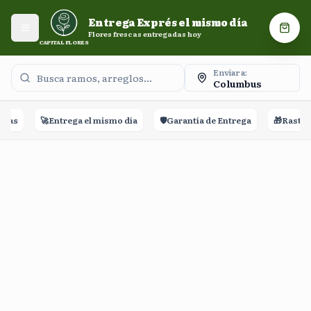
Entrega Exprés el mismo día. Flores frescas entregadas
Entrega Exprés el mismo día
hoy.
Abrir menú
Carri
Flores frescas entregadas hoy
CAPITAL FLORES
Enviar a:
Columbus
ñas
🚀
Entrega el mismo día
🛡️
Garantía de Entrega
🎁
Rastreo