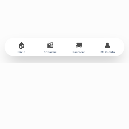
🏠
🛍️
🚚
👤
Inicio
Afiliarme
Rastrear
Mi Cuenta