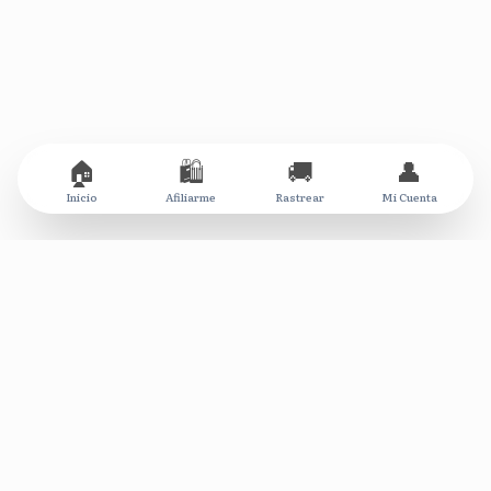
🏠
🛍️
🚚
👤
Inicio
Afiliarme
Rastrear
Mi Cuenta