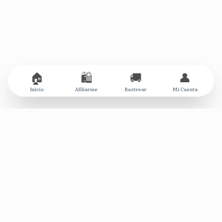
🏠
🛍️
🚚
👤
Inicio
Afiliarme
Rastrear
Mi Cuenta