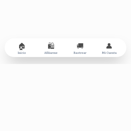
🏠
🛍️
🚚
👤
Inicio
Afiliarme
Rastrear
Mi Cuenta