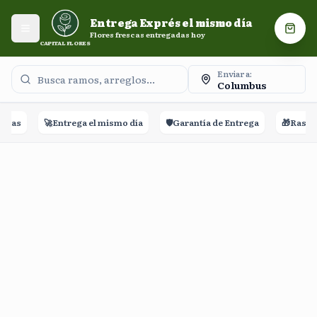
Entrega Exprés el mismo día. Flores frescas entregadas
Entrega Exprés el mismo día
hoy.
Abrir menú
Carri
Flores frescas entregadas hoy
CAPITAL FLORES
Enviar a:
Columbus
eñas
🚀
Entrega el mismo día
🛡️
Garantía de Entrega
🎁
Rastreo