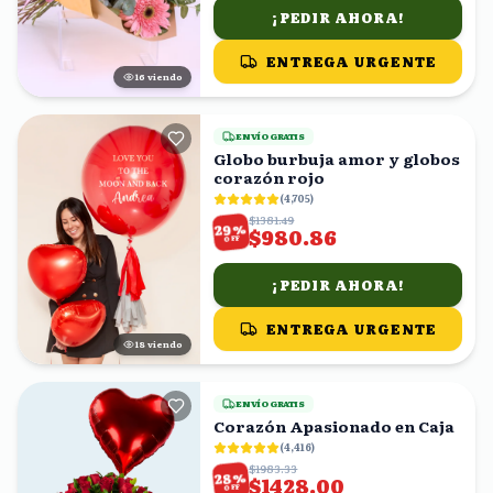
¡PEDIR AHORA!
ENTREGA URGENTE
17
viendo
ENVÍO GRATIS
Globo burbuja amor y globos
corazón rojo
(
4,705
)
$1381.49
%
29
$980.86
OFF
¡PEDIR AHORA!
ENTREGA URGENTE
19
viendo
ENVÍO GRATIS
Corazón Apasionado en Caja
(
4,416
)
$1983.33
%
28
$1428.00
OFF