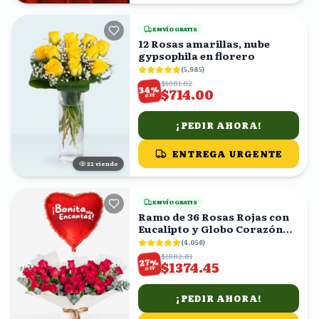
ENVÍO GRATIS
12 Rosas amarillas, nube
gypsophila en florero
(
5,985
)
$1081.82
%
34
$714.00
OFF
¡PEDIR AHORA!
ENTREGA URGENTE
22
viendo
ENVÍO GRATIS
Ramo de 36 Rosas Rojas con
Eucalipto y Globo Corazón
'Bonita Me Encantas!'
(
4,056
)
$1882.81
%
27
$1374.45
OFF
¡PEDIR AHORA!