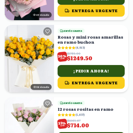
ENTREGA URGENTE
25
viendo
ENVÍO GRATIS
Rosas y mini rosas amarillas
en ramo buchon
(
4,913
)
$1785.00
%
30
$1249.50
OFF
¡PEDIR AHORA!
ENTREGA URGENTE
18
viendo
ENVÍO GRATIS
12 rosas rositas en ramo
(
5,637
)
$1065.67
%
33
$714.00
OFF