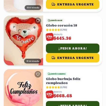
ENTREGA URGENTE
16
viendo
ENVÍO HOY
Globo corazón 18
(
5,701
)
$664.72
%
33
$445.36
OFF
¡PEDIR AHORA!
ENTREGA URGENTE
23
viendo
ENVÍO GRATIS
Globo burbuja feliz
cumpleaños
(
5,701
)
$997.73
%
33
$668.48
OFF
¡PEDIR AHORA!