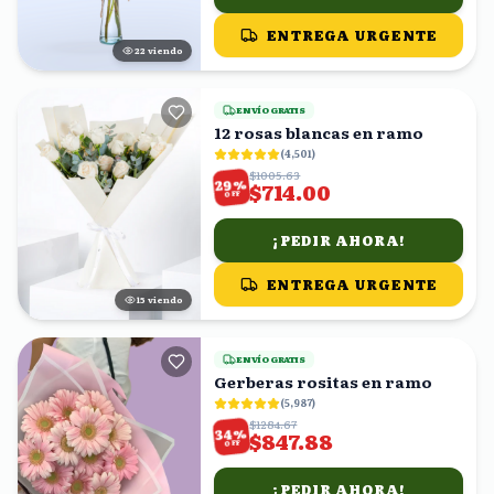
ENTREGA URGENTE
22
viendo
ENVÍO GRATIS
12 rosas blancas en ramo
(
4,501
)
$1005.63
%
29
$714.00
OFF
¡PEDIR AHORA!
ENTREGA URGENTE
16
viendo
ENVÍO GRATIS
Gerberas rositas en ramo
(
5,987
)
$1284.67
%
34
$847.88
OFF
¡PEDIR AHORA!