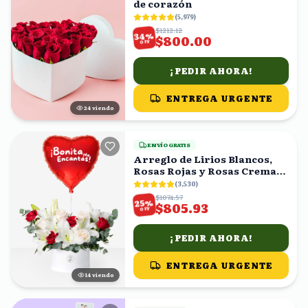
de corazón
(
5,979
)
$1212.12
%
34
$800.00
OFF
¡PEDIR AHORA!
ENTREGA URGENTE
24
viendo
ENVÍO GRATIS
Arreglo de Lirios Blancos,
Rosas Rojas y Rosas Crema
en Caja con Globo
(
3,530
)
$1074.57
%
25
$805.93
OFF
¡PEDIR AHORA!
ENTREGA URGENTE
15
viendo