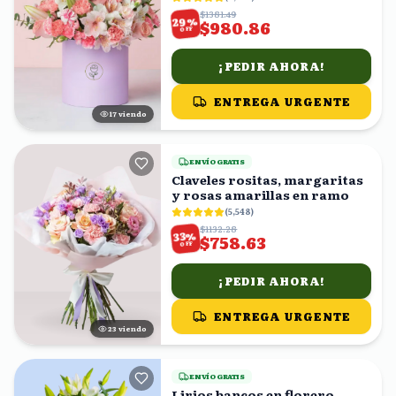
$1381.49
%
29
$980.86
OFF
¡PEDIR AHORA!
ENTREGA URGENTE
18
viendo
ENVÍO GRATIS
Claveles rositas, margaritas
y rosas amarillas en ramo
(
5,548
)
$1132.28
%
33
$758.63
OFF
¡PEDIR AHORA!
ENTREGA URGENTE
23
viendo
ENVÍO GRATIS
Lirios bancos en florero