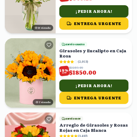
¡PEDIR AHORA!
ENTREGA URGENTE
14
viendo
ENVÍO GRATIS
Girasoles y Eucalipto en Caja
Rosa
(
2,053
)
$2283.95
%
19
$1850.00
OFF
¡PEDIR AHORA!
ENTREGA URGENTE
6
viendo
ENVÍO HOY
Arreglo de Girasoles y Rosas
Rojas en Caja Blanca
(
3,497
)