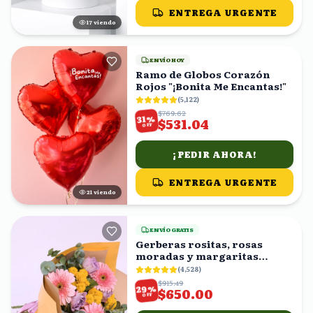
ENTREGA URGENTE
16
viendo
ENVÍO HOY
Ramo de Globos Corazón
Rojos "¡Bonita Me Encantas!"
(
5,122
)
$769.62
%
31
$531.04
OFF
¡PEDIR AHORA!
ENTREGA URGENTE
22
viendo
ENVÍO GRATIS
Gerberas rositas, rosas
moradas y margaritas
amarillas en ramo
(
4,528
)
$915.49
%
29
$650.00
OFF