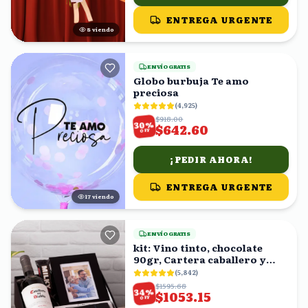
ENTREGA URGENTE
7
viendo
ENVÍO GRATIS
Globo burbuja Te amo
preciosa
(
4,925
)
$918.00
%
30
$642.60
OFF
¡PEDIR AHORA!
ENTREGA URGENTE
17
viendo
ENVÍO GRATIS
kit: Vino tinto, chocolate
90gr, Cartera caballero y
fotografía en caja
(
5,842
)
$1595.68
%
34
$1053.15
OFF