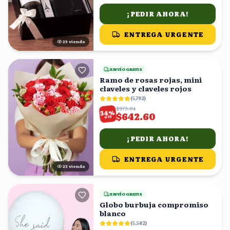
¡PEDIR AHORA!
ENTREGA URGENTE
25
viendo
ENVÍO GRATIS
Ramo de rosas rojas, mini
claveles y claveles rojos
(
5,792
)
$973.64
%
34
$642.60
OFF
¡PEDIR AHORA!
ENTREGA URGENTE
24
viendo
ENVÍO GRATIS
Globo burbuja compromiso
blanco
(
5,562
)