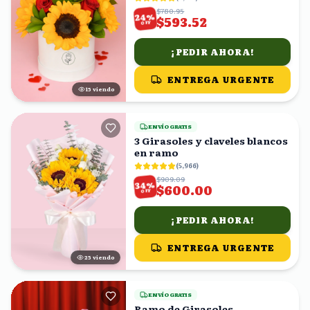
$780.95
%
24
$593.52
OFF
¡PEDIR AHORA!
ENTREGA URGENTE
14
viendo
ENVÍO GRATIS
3 Girasoles y claveles blancos
en ramo
(
5,966
)
$909.09
%
34
$600.00
OFF
¡PEDIR AHORA!
ENTREGA URGENTE
25
viendo
ENVÍO GRATIS
Ramo de Girasoles,