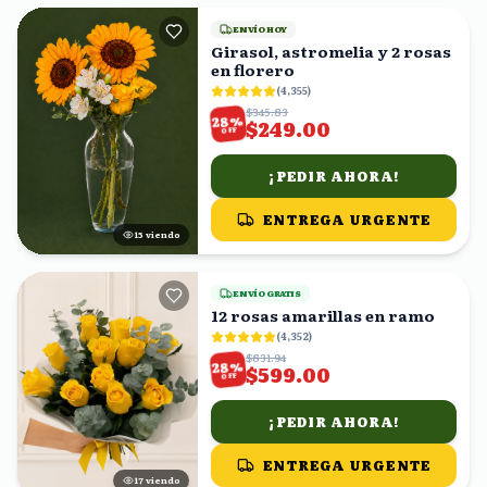
ENVÍO HOY
Girasol, astromelia y 2 rosas
en florero
(
4,355
)
$345.83
%
28
$249.00
OFF
¡PEDIR AHORA!
ENTREGA URGENTE
15
viendo
ENVÍO GRATIS
12 rosas amarillas en ramo
(
4,352
)
$831.94
%
28
$599.00
OFF
¡PEDIR AHORA!
ENTREGA URGENTE
17
viendo