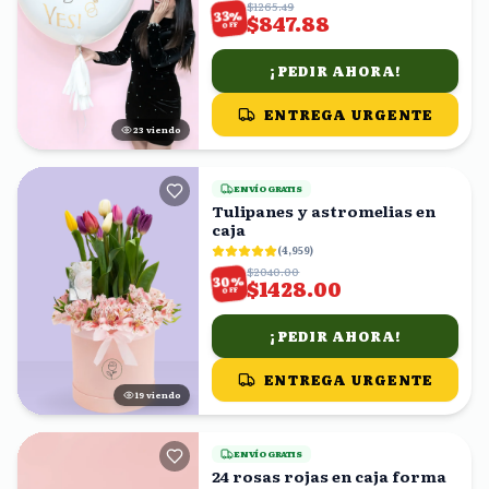
$1265.49
%
33
$847.88
OFF
¡PEDIR AHORA!
ENTREGA URGENTE
24
viendo
ENVÍO GRATIS
Tulipanes y astromelias en
caja
(
4,959
)
$2040.00
%
30
$1428.00
OFF
¡PEDIR AHORA!
ENTREGA URGENTE
18
viendo
ENVÍO GRATIS
24 rosas rojas en caja forma