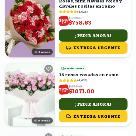
Rosas, mini claveles rojos y
claveles rositas en ramo
(
4,628
)
$1068.49
%
29
$758.63
OFF
¡PEDIR AHORA!
ENTREGA URGENTE
19
viendo
ENVÍO GRATIS
36 rosas rosadas en ramo
(
4,636
)
$1508.45
%
29
$1071.00
OFF
¡PEDIR AHORA!
ENTREGA URGENTE
22
viendo