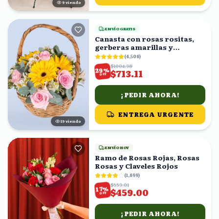
8
viendo
ENVÍO GRATIS
Canasta con rosas rositas,
gerberas amarillas y
astromelias blancas
(
4,506
)
$1004.38
%
29
$713.11
OFF
¡PEDIR AHORA!
ENTREGA URGENTE
19
viendo
ENVÍO HOY
Ramo de Rosas Rojas, Rosas
Rosas y Claveles Rojos
(
1,699
)
$553.01
%
17
$459.00
OFF
¡PEDIR AHORA!