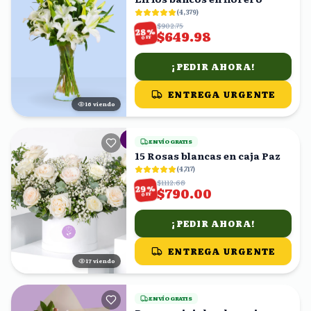
(
4,379
)
$902.75
%
28
$649.98
OFF
¡PEDIR AHORA!
ENTREGA URGENTE
17
viendo
ENVÍO GRATIS
15 Rosas blancas en caja Paz
(
4,717
)
$1112.68
%
29
$790.00
OFF
¡PEDIR AHORA!
ENTREGA URGENTE
18
viendo
ENVÍO GRATIS