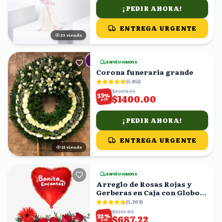
¡PEDIR AHORA!
ENTREGA URGENTE
24
viendo
ENVÍO GRATIS
Corona funeraria grande
(
5,651
)
$2089.55
%
33
$1400.00
OFF
¡PEDIR AHORA!
ENTREGA URGENTE
22
viendo
ENVÍO GRATIS
Arreglo de Rosas Rojas y
Gerberas en Caja con Globo
Corazón
(
5,303
)
$1010.62
%
32
$687.22
OFF