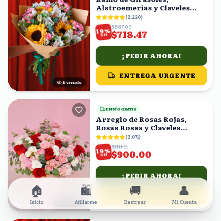
Alstroemerias y Claveles
Rosas
(
2,220
)
$887.00
%
19
$718.47
OFF
¡PEDIR AHORA!
ENTREGA URGENTE
8
viendo
ENVÍO GRATIS
Arreglo de Rosas Rojas,
Rosas Rosas y Claveles
Blancos en Caja Rosa
(
2,071
)
$1111.11
%
19
$900.00
OFF
¡PEDIR AHORA!
🏠
🛍️
🚚
👤
ENTREGA URGENTE
Inicio
Afiliarme
Rastrear
Mi Cuenta
4
viendo