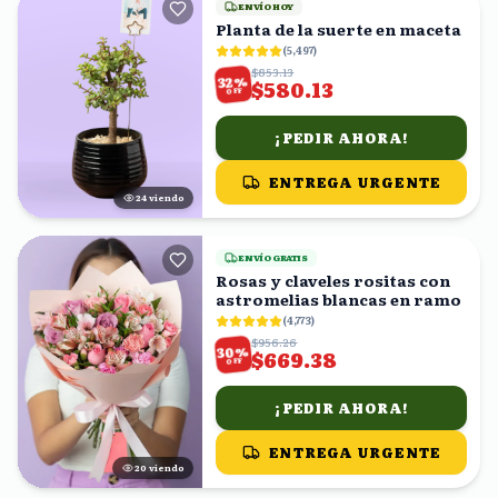
ENVÍO HOY
Planta de la suerte en maceta
(
5,497
)
$853.13
%
32
$580.13
OFF
¡PEDIR AHORA!
ENTREGA URGENTE
23
viendo
ENVÍO GRATIS
Rosas y claveles rositas con
astromelias blancas en ramo
(
4,773
)
$956.26
%
30
$669.38
OFF
¡PEDIR AHORA!
ENTREGA URGENTE
20
viendo