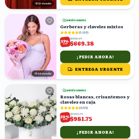
14
viendo
ENVÍO GRATIS
Gerberas y claveles mixtos
(
5,510
)
$999.07
%
33
$669.38
OFF
¡PEDIR AHORA!
ENTREGA URGENTE
24
viendo
ENVÍO GRATIS
Rosas blancas, crisantemos y
claveles en caja
(
4,719
)
$1382.75
%
29
$981.75
OFF
¡PEDIR AHORA!