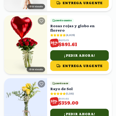
ENTREGA URGENTE
13
viendo
ENVÍO GRATIS
Rosas rojas y globo en
florero
(
4,829
)
$1273.73
%
30
$891.61
OFF
¡PEDIR AHORA!
ENTREGA URGENTE
18
viendo
ENVÍO HOY
Rayo de Sol
(
5,581
)
$535.82
%
33
$359.00
OFF
¡PEDIR AHORA!