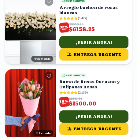
ENVÍO GRATIS
Arreglo buchon de rosas
blancas
(
5,479
)
$9056.25
%
32
$6158.25
OFF
¡PEDIR AHORA!
ENTREGA URGENTE
24
viendo
ENVÍO GRATIS
Ramo de Rosas Durazno y
Tulipanes Rosas
(
2,130
)
$1851.85
%
19
$1500.00
OFF
¡PEDIR AHORA!
ENTREGA URGENTE
7
viendo