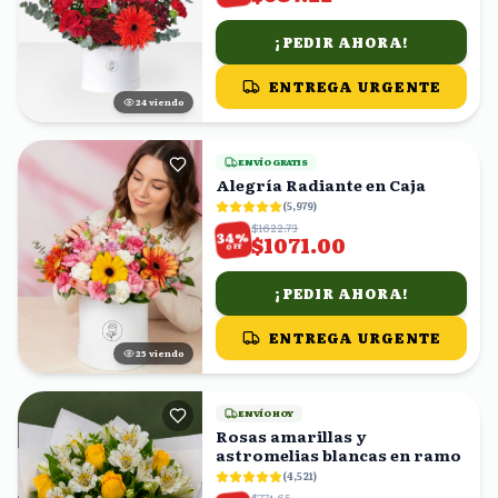
¡PEDIR AHORA!
ENTREGA URGENTE
25
viendo
ENVÍO GRATIS
Alegría Radiante en Caja
(
5,979
)
$1622.73
%
34
$1071.00
OFF
¡PEDIR AHORA!
ENTREGA URGENTE
24
viendo
ENVÍO HOY
Rosas amarillas y
astromelias blancas en ramo
(
4,521
)
$774.65