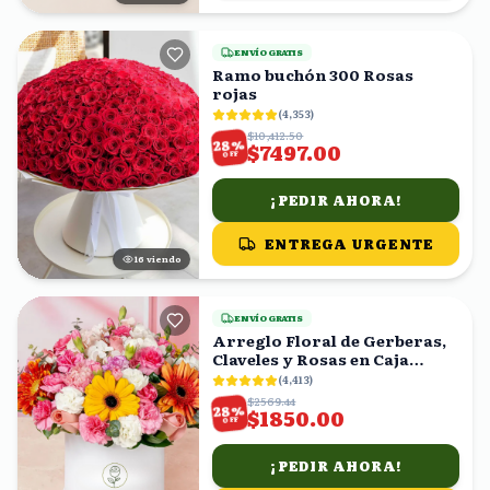
ENVÍO GRATIS
Ramo buchón 300 Rosas
rojas
(
4,353
)
$10,412.50
%
28
$7497.00
OFF
¡PEDIR AHORA!
ENTREGA URGENTE
16
viendo
ENVÍO GRATIS
Arreglo Floral de Gerberas,
Claveles y Rosas en Caja
Blanca
(
4,413
)
$2569.44
%
28
$1850.00
OFF
¡PEDIR AHORA!