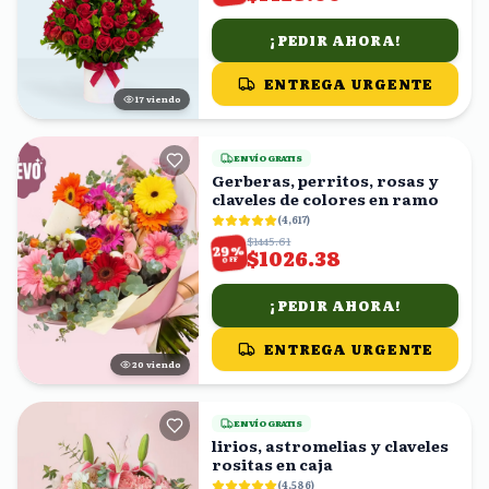
¡PEDIR AHORA!
ENTREGA URGENTE
16
viendo
ENVÍO GRATIS
Gerberas, perritos, rosas y
claveles de colores en ramo
(
4,617
)
$1445.61
%
29
$1026.38
OFF
¡PEDIR AHORA!
ENTREGA URGENTE
19
viendo
ENVÍO GRATIS
lirios, astromelias y claveles
rositas en caja
(
4,586
)