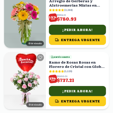
Arreglo de Gerberas y
Alstroemerias Mixtas en
Florero con Moño Verde
(
2,244
)
$964.11
%
19
$780.93
OFF
¡PEDIR AHORA!
ENTREGA URGENTE
10
viendo
ENVÍO GRATIS
Ramo de Rosas Rosas en
Florero de Cristal con Globo
Corazón
(
5,529
)
$1100.31
%
33
$737.21
OFF
¡PEDIR AHORA!
ENTREGA URGENTE
21
viendo