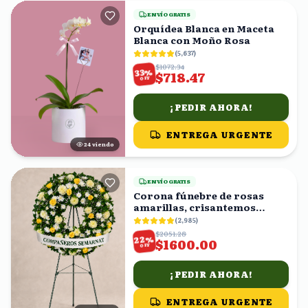
ENVÍO GRATIS
Orquídea Blanca en Maceta
Blanca con Moño Rosa
(
5,637
)
$1072.34
%
33
$718.47
OFF
¡PEDIR AHORA!
ENTREGA URGENTE
25
viendo
ENVÍO GRATIS
Corona fúnebre de rosas
amarillas, crisantemos
blancos y follaje
(
2,985
)
$2051.28
%
22
$1600.00
OFF
¡PEDIR AHORA!
ENTREGA URGENTE