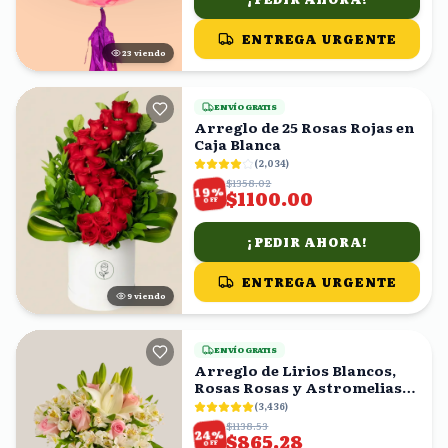
ENTREGA URGENTE
24
viendo
ENVÍO GRATIS
Arreglo de 25 Rosas Rojas en
Caja Blanca
(
2,034
)
$1358.02
%
19
$1100.00
OFF
¡PEDIR AHORA!
ENTREGA URGENTE
8
viendo
ENVÍO GRATIS
Arreglo de Lirios Blancos,
Rosas Rosas y Astromelias
en Florero
(
3,436
)
$1138.53
%
24
$865.28
OFF