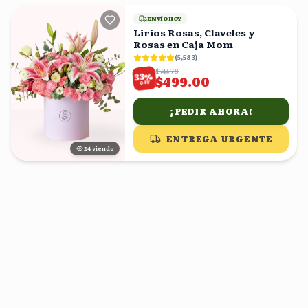
ENVÍO HOY
Lirios Rosas, Claveles y
Rosas en Caja Mom
(
5,583
)
$744.78
%
33
$499.00
OFF
¡PEDIR AHORA!
ENTREGA URGENTE
24
viendo