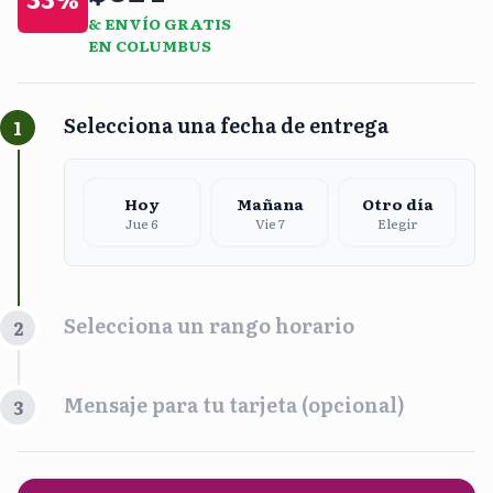
& ENVÍO GRATIS
EN COLUMBUS
Selecciona una fecha de entrega
1
Hoy
Mañana
Otro día
Jue 6
Vie 7
Elegir
Selecciona un rango horario
2
Franja Horaria
Mensaje para tu tarjeta (opcional)
3
Mañana
Tarde
9:00 am - 2:00 pm
1:00 pm - 5:00 pm
PERSONALIZA UN MENSAJE DE