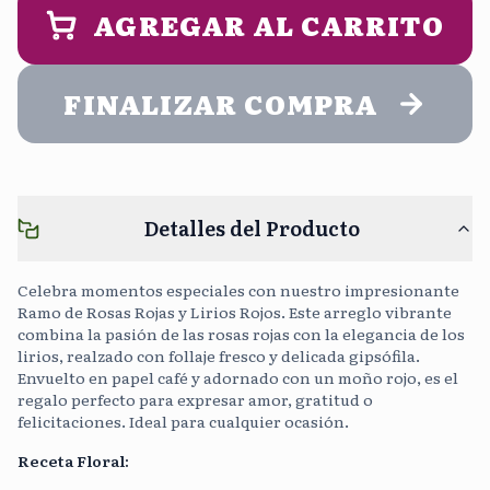
ENTREGA (opcional)
AGREGAR AL CARRITO
Noche
5:00 pm - 9:00 pm
FINALIZAR COMPRA
Cargar Foto
Sin Costo
Detalles del Producto
Continuar sin mensaje
0
/400
Celebra momentos especiales con nuestro impresionante
Ramo de Rosas Rojas y Lirios Rojos. Este arreglo vibrante
combina la pasión de las rosas rojas con la elegancia de los
lirios, realzado con follaje fresco y delicada gipsófila.
Envuelto en papel café y adornado con un moño rojo, es el
regalo perfecto para expresar amor, gratitud o
felicitaciones. Ideal para cualquier ocasión.
Receta Floral
: