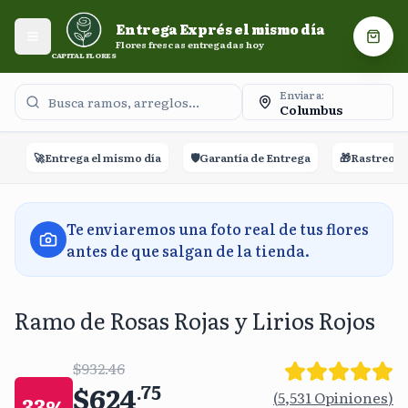
Entrega Exprés el mismo día. Flores frescas entregadas
Entrega Exprés el mismo día
hoy.
Abrir menú
Carri
Flores frescas entregadas hoy
CAPITAL FLORES
Enviar a:
Columbus
🚀
Entrega el mismo día
🛡️
Garantía de Entrega
🎁
Rastreo en t
Te enviaremos una foto real de tus flores
antes de que salgan de la tienda.
Ramo de Rosas Rojas y Lirios Rojos
$932.46
$624
.
75
(
5,531
Opiniones
)
33
%