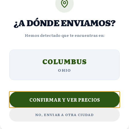
Opiniones de Clientes
¿A DÓNDE ENVIAMOS?
Hemos detectado que te encuentras en:
4.9
COLUMBUS
Basado en
5531
reseñas
OHIO
5
4,151
estrellas
4
CONFIRMAR Y VER PRECIOS
663
estrellas
3
331
NO, ENVIAR A OTRA CIUDAD
estrellas
2
221