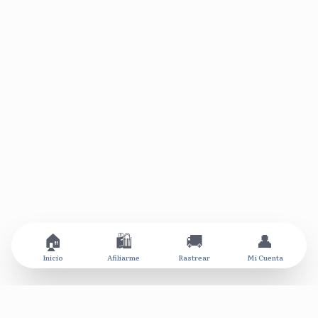
🏠
🛍️
🚚
👤
Inicio
Afiliarme
Rastrear
Mi Cuenta