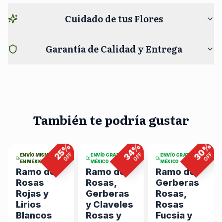
Cuidado de tus Flores
Garantía de Calidad y Entrega
También te podría gustar
7
viendo
8
viendo
4
viendo
ahora
ahora
ahora
%
%
%
%
30
34
25
F
OFF
OFF
OFF
ENVÍO MISMO DÍA
ENVÍO GRATIS EN
ENVÍO GRATIS EN
EN MÉXICO
MÉXICO
MÉXICO
Ramo de
Ramo de
Ramo de
Rosas
Rosas,
Gerberas
Rojas y
Gerberas
Rosas,
Lirios
y Claveles
Rosas
Blancos
Rosas y
Fucsia y