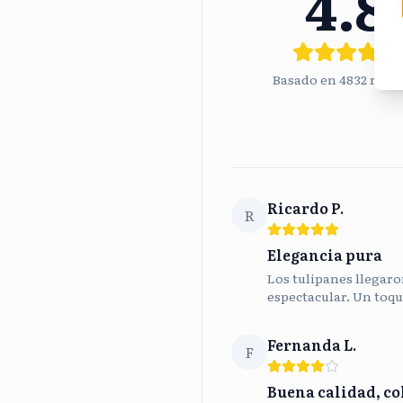
4.8
Basado en
4832
rese
Ricardo P.
R
Elegancia pura
Los tulipanes llegaron
espectacular. Un toqu
Fernanda L.
F
Buena calidad, co