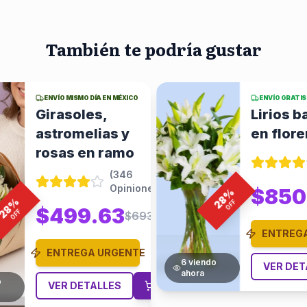
También te podría gustar
ENVÍO GRATIS EN MÉXICO
ENVÍO GRATIS
Lirios bancos
Rosas r
en florero
girasol
arreglo
(
346
Opiniones
)
%
$850.00
$1180.56
28
%
OFF
28
$847
OFF
ENTREGA URGENTE
ENTREG
o
VER DETALLES
7
viendo
VER DE
ahora