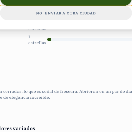
estrellas
3
NO, ENVIAR A OTRA CIUDAD
estrellas
2
ñas
estrellas
1
estrellas
 cerrados, lo que es señal de frescura. Abrieron en un par de días
e de elegancia increíble.
lores variados