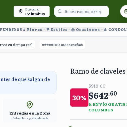
oy.
Enviar a:
Columbus
 VENDIDOS
🌷 Flores
💐 Estilos
🎂 Ocasiones
🫂 CONDO
n tiempo real
⭐⭐⭐⭐⭐
+60,000 Reseñas
🚀
Entrega el mismo día
Ramo de claveles 
antes de que salgan de
$918.00
$642
.
60
30
%
& ENVÍO GRATIS
COLUMBUS
Entregas en la Zona
Cobertura garantizada