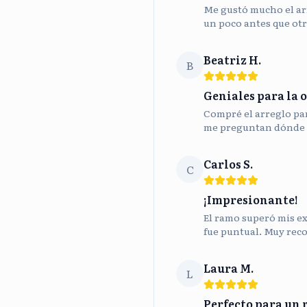
Me gustó mucho el ar
un poco antes que otr
Beatriz H.
B
Geniales para la o
Compré el arreglo para
me preguntan dónde 
Carlos S.
C
¡Impresionante!
El ramo superó mis ex
fue puntual. Muy rec
Laura M.
L
Perfecto para un 