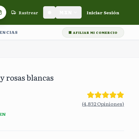
Rastrear
🌐
MXN
Iniciar Sesión
Carrito de compras
LENCIAS
🏢 AFILIAR MI COMERCIO
🛡️
Garantía de Entrega
🎁
Rastreo en tiempo real
⭐⭐⭐⭐⭐
+60,00
y rosas blancas
(
4,832
Opiniones
)
 EN