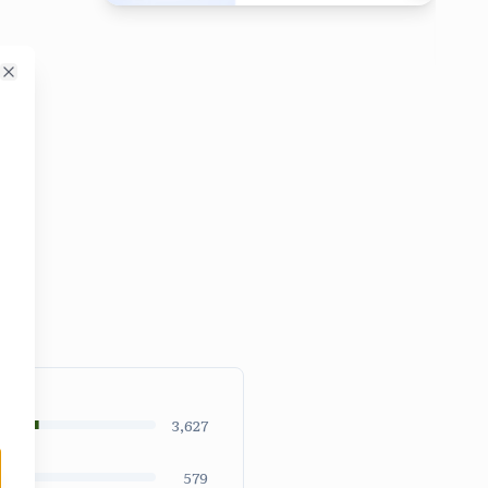
4
viendo
VER DETALLES
ahora
Close
3,627
579