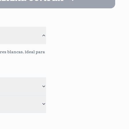
o
Continuar sin mensaje
Sin Costo
0
/400
res blancas. Ideal para