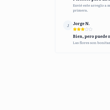
Envié este arreglo a 
primera.
Jorge N.
J
Bien, pero puede 
Las flores son bonita