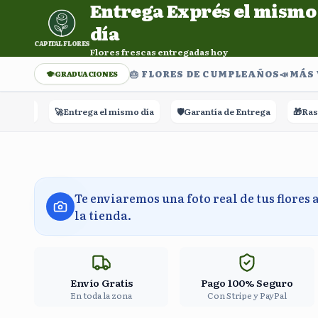
Entrega Exprés el mismo
Entrega Exprés el mismo día. Flores frescas entregadas h
día
CAPITAL FLORES
Flores frescas entregadas hoy
🎂 FLORES DE CUMPLEAÑOS
📣​MÁS
GRADUACIONES
🚀
Entrega el mismo día
🛡️
Garantía de Entrega
🎁
Rastreo e
Te enviaremos una foto real de tus flores 
la tienda.
Envío Gratis
Pago 100% Seguro
En toda la zona
Con Stripe y PayPal