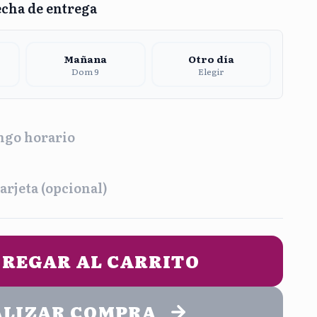
echa de entrega
Mañana
Otro día
Dom 9
Elegir
ngo horario
a
arjeta (opcional)
na
Tarde
2:00 pm
1:00 pm - 5:00 pm
UN MENSAJE DE ENTREGA (opcional)
REGAR AL CARRITO
he
9:00 pm
ALIZAR COMPRA