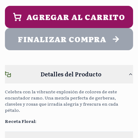
9:00 am - 2:00 pm
1:00 pm - 5:00 pm
PERSONALIZA UN MENSAJE DE
ENTREGA (opcional)
AGREGAR AL CARRITO
Noche
5:00 pm - 9:00 pm
FINALIZAR COMPRA
Cargar Foto
Sin Costo
Detalles del Producto
Continuar sin mensaje
0
/400
Celebra con la vibrante explosión de colores de este
encantador ramo. Una mezcla perfecta de gerberas,
claveles y rosas que irradia alegría y frescura en cada
pétalo.
Receta Floral
: