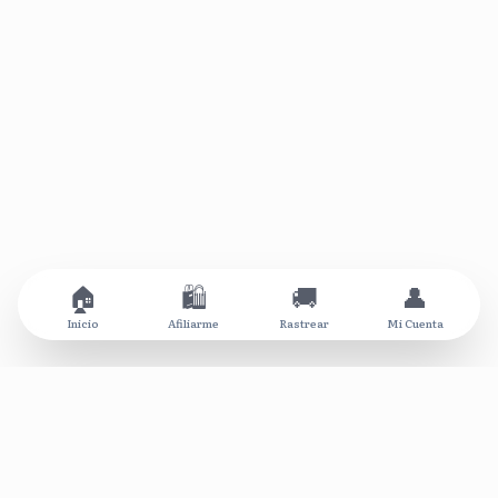
🏠
🛍️
🚚
👤
Inicio
Afiliarme
Rastrear
Mi Cuenta