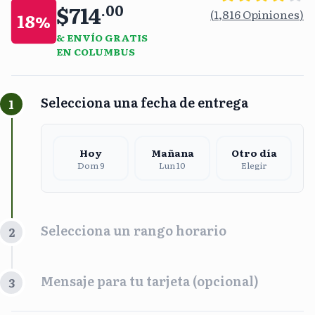
$714
.
00
(
1,816
Opiniones
)
18
%
& ENVÍO GRATIS
EN COLUMBUS
Selecciona una fecha de entrega
1
Hoy
Mañana
Otro día
Dom 9
Lun 10
Elegir
Selecciona un rango horario
2
Franja Horaria
Mensaje para tu tarjeta (opcional)
3
Mañana
Tarde