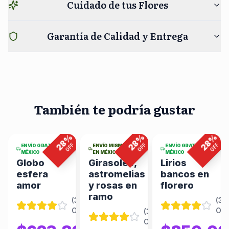
Cuidado de tus Flores
Garantía de Calidad y Entrega
También te podría gustar
4
viendo
7
viendo
4
viendo
ahora
ahora
ahora
%
%
%
%
28
28
28
F
OFF
OFF
OFF
ENVÍO GRATIS EN
ENVÍO MISMO DÍA
ENVÍO GRATIS EN
MÉXICO
EN MÉXICO
MÉXICO
Globo
Girasoles,
Lirios
esfera
astromelias
bancos en
amor
y rosas en
florero
ramo
(
344
(
34
Opiniones
)
Opi
(
344
(
346
Opiniones
)
Opiniones
)