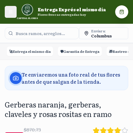
Entrega Exprés el mismo día. Flores frescas entregadas
Entrega Exprés el mismo día
hoy.
Abrir menú
Carri
Flores frescas entregadas hoy
CAPITAL FLORES
Enviar a:
Columbus
🚀
Entrega el mismo día
🛡️
Garantía de Entrega
🎁
Rastreo en ti
Te enviaremos una foto real de tus flores
antes de que salgan de la tienda.
Gerberas naranja, gerberas,
claveles y rosas rositas en ramo
$870.73