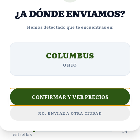
¿A DÓNDE ENVIAMOS?
4.4
Hemos detectado que te encuentras en:
Basado en
1816
reseñas
COLUMBUS
OHIO
5
1,365
estrellas
4
217
estrellas
CONFIRMAR Y VER PRECIOS
3
108
estrellas
2
NO, ENVIAR A OTRA CIUDAD
72
estrellas
1
54
estrellas