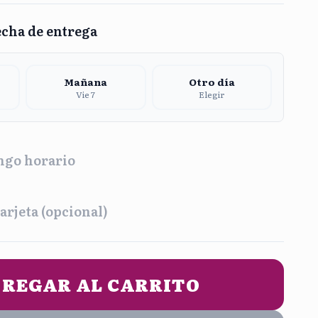
echa de entrega
Mañana
Otro día
Vie 7
Elegir
ngo horario
a
arjeta (opcional)
na
Tarde
2:00 pm
1:00 pm - 5:00 pm
UN MENSAJE DE ENTREGA (opcional)
REGAR AL CARRITO
he
9:00 pm