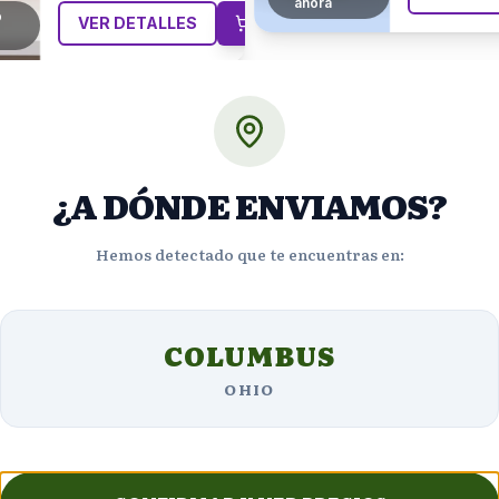
5
viendo
VER D
ahora
¿A DÓNDE ENVIAMOS?
Hemos detectado que te encuentras en:
Opiniones de Clientes
COLUMBUS
OHIO
5
estrellas