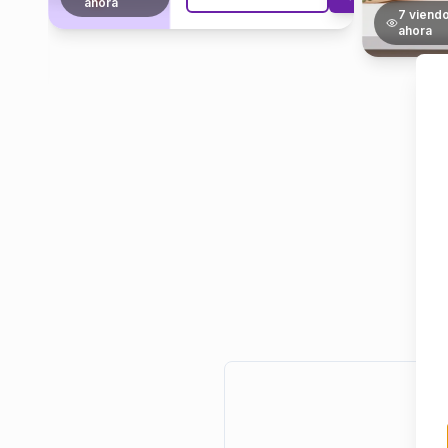
ahora
7
viendo
VER DETALLES
ahora