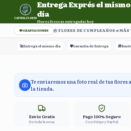
Entrega Exprés el mismo
Entrega Exprés el mismo día. Flores frescas entregadas h
día
CAPITAL FLORES
Flores frescas entregadas hoy
🎂 FLORES DE CUMPLEAÑOS
📣​MÁS
GRADUACIONES
🚀
Entrega el mismo día
🛡️
Garantía de Entrega
🎁
Rastreo en
Te enviaremos una foto real de tus flores 
la tienda.
Envío Gratis
Pago 100% Seguro
En toda la zona
Con Stripe y PayPal