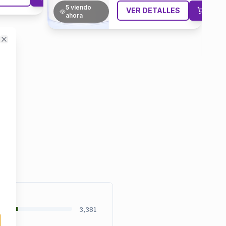
ETALLES
ENTREGA URGENTE
2
viendo
VER DETALLES
ahora
Close
3,381