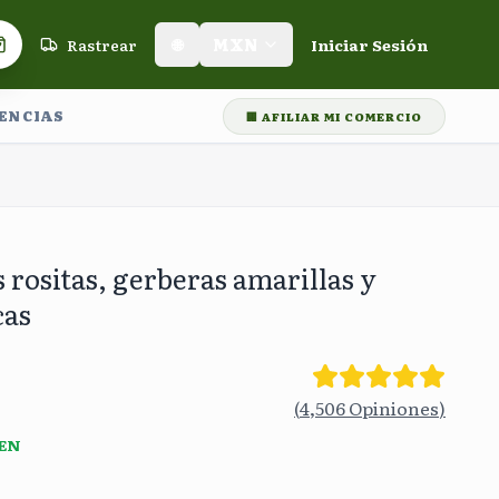
Rastrear
🌐
MXN
Iniciar Sesión
Carrito de compras
LENCIAS
🏢 AFILIAR MI COMERCIO
🛡️
Garantía de Entrega
🎁
Rastreo en tiempo real
⭐⭐⭐⭐⭐
+60,000 
 rositas, gerberas amarillas y
cas
(
4,506
Opiniones
)
 EN