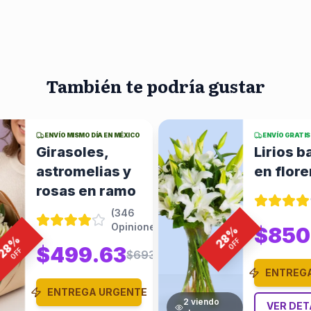
También te podría gustar
ENVÍO GRATIS EN MÉXICO
ENVÍO GRAT
Lirios bancos
Rosas 
en florero
giraso
arregl
(
346
Opiniones
)
$850.00
%
$1180.56
28
%
OFF
28
$84
OFF
ENTREGA URGENTE
ENTRE
ndo
VER DETALLES