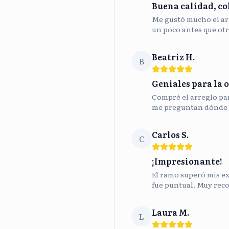
Buena calidad, co
Me gustó mucho el ar
un poco antes que otr
Beatriz H.
B
Geniales para la o
Compré el arreglo para
me preguntan dónde 
Carlos S.
C
¡Impresionante!
El ramo superó mis ex
fue puntual. Muy rec
Laura M.
L