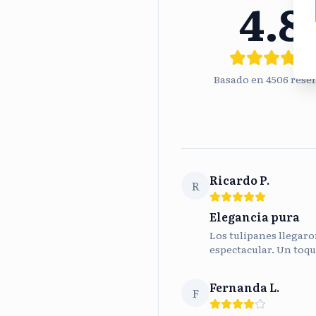
4.8
Basado en
4506
rese
Ricardo P.
R
Elegancia pura
Los tulipanes llegaron
espectacular. Un toqu
Fernanda L.
F