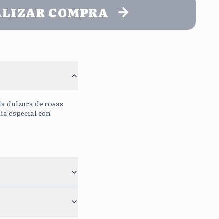
ALIZAR COMPRA
o
Continuar sin mensaje
Sin Costo
0
/400
la dulzura de rosas
día especial con