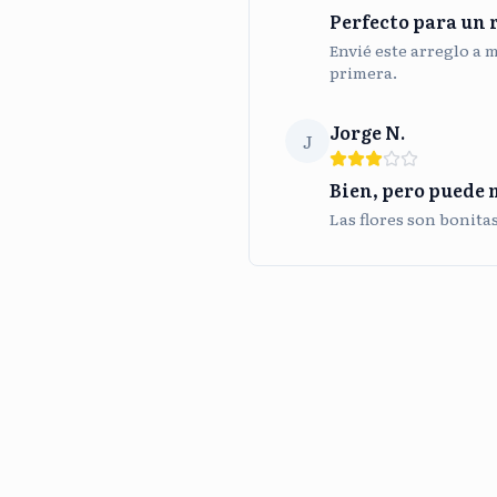
Perfecto para un 
Envié este arreglo a 
primera.
Jorge N.
J
Bien, pero puede 
Las flores son bonita