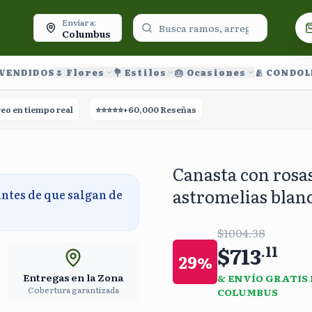
oy.
Enviar a:
Columbus
 VENDIDOS
🌷 Flores
💐 Estilos
🎂 Ocasiones
🫂 CONDO
 tiempo real
⭐⭐⭐⭐⭐
+60,000 Reseñas
🚀
Entrega el mismo día
Canasta con rosas
astromelias blan
antes de que salgan de
$1004.38
$713
.
11
29
%
Entregas en la Zona
& ENVÍO GRATIS
Cobertura garantizada
COLUMBUS