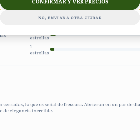
CONFIRMAR Y VER PRECIOS
4
estrellas
3
NO, ENVIAR A OTRA CIUDAD
estrellas
2
ñas
estrellas
1
estrellas
 cerrados, lo que es señal de frescura. Abrieron en un par de días
e de elegancia increíble.