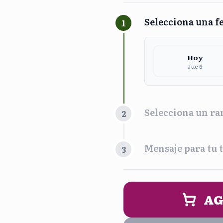
Selecciona una f
1
Hoy
Jue 6
Selecciona un ra
2
Franja Horari
Mensaje para tu t
3
Maña
9:00 am - 
PERSONALIZA 
AG
Noc
5:00 pm - 