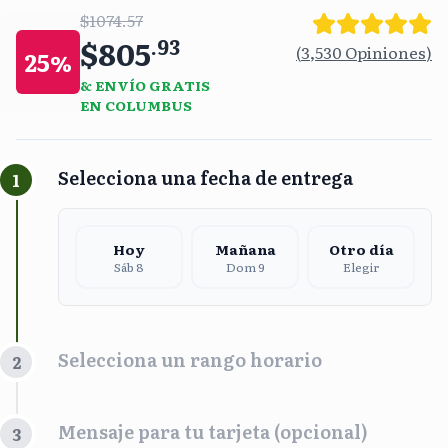
$1074.57
$805
.
93
(
3,530
Opiniones
)
25
%
& ENVÍO GRATIS
EN COLUMBUS
Selecciona una fecha de entrega
1
Hoy
Mañana
Otro día
Sáb 8
Dom 9
Elegir
Selecciona un rango horario
2
Franja Horaria
Mensaje para tu tarjeta (opcional)
3