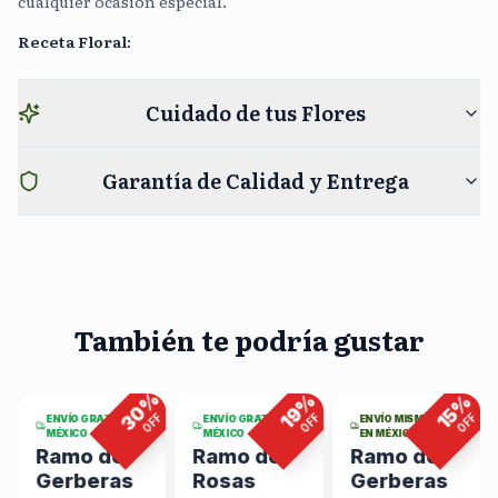
cualquier ocasión especial.
Receta Floral
:
Cuidado de tus Flores
Garantía de Calidad y Entrega
También te podría gustar
4
viendo
7
viendo
4
viendo
ahora
ahora
ahora
%
%
%
%
30
19
15
F
OFF
OFF
OFF
ENVÍO GRATIS EN
ENVÍO GRATIS EN
ENVÍO MISMO DÍA
MÉXICO
MÉXICO
EN MÉXICO
Ramo de
Ramo de
Ramo de
Gerberas
Rosas
Gerberas