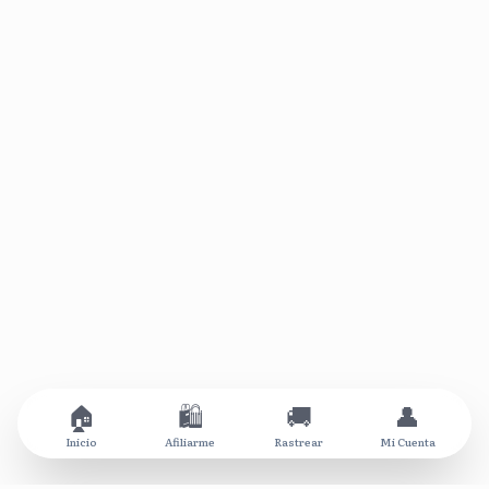
🏠
🛍️
🚚
👤
Inicio
Afiliarme
Rastrear
Mi Cuenta