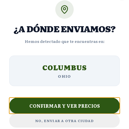
Cl
Opiniones de Clientes
¿A DÓNDE ENVIAMOS?
Hemos detectado que te encuentras en:
4.7
COLUMBUS
OHIO
Basado en
3530
reseñas
5
2,650
estrellas
CONFIRMAR Y VER PRECIOS
4
423
estrellas
NO, ENVIAR A OTRA CIUDAD
3
211
estrellas