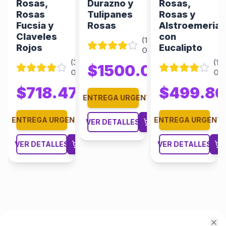
Rosas,
Durazno y
Rosas,
Rosas
Tulipanes
Rosas y
Fucsia y
Rosas
Alstroemerias
Claveles
con
(
122
Rojos
Eucalipto
Opiniones
)
(
506
Opiniones
)
(
385
(
18
$1500.00
$1851.85
Opiniones
)
Opi
00
$1287.88
$718.47
$499.80
$1026.39
ENTREGA URGENTE
NTE
ENTREGA URGENTE
ENTREGA URGENT
VER DETALLES
VER DETALLES
VER DETALLES