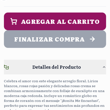
Mañana
Tarde
9:00 am - 2:00 pm
1:00 pm - 5:00 pm
PERSONALIZA UN MENSAJE DE
ENTREGA (opcional)
AGREGAR AL CARRITO
Noche
5:00 pm - 9:00 pm
FINALIZAR COMPRA
Cargar Foto
Sin Costo
Detalles del Producto
Continuar sin mensaje
0
/400
Celebra el amor con este elegante arreglo floral. Lirios
blancos, rosas rojas pasión y delicadas rosas crema se
combinan armoniosamente con follaje de eucalipto en una
moderna caja redonda. Incluye un romántico globo en
forma de corazón con el mensaje "¡Bonita Me Encantas!",
perfecto para expresar tus sentimientos más profundos en