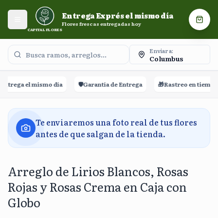
Entrega Exprés el mismo día. Flores frescas entregadas
Entrega Exprés el mismo día
hoy.
Abrir menú
Carri
Flores frescas entregadas hoy
CAPITAL FLORES
Enviar a:
Columbus
trega el mismo día
🛡️
Garantía de Entrega
🎁
Rastreo en tiempo r
Te enviaremos una foto real de tus flores
antes de que salgan de la tienda.
Arreglo de Lirios Blancos, Rosas
Rojas y Rosas Crema en Caja con
Globo