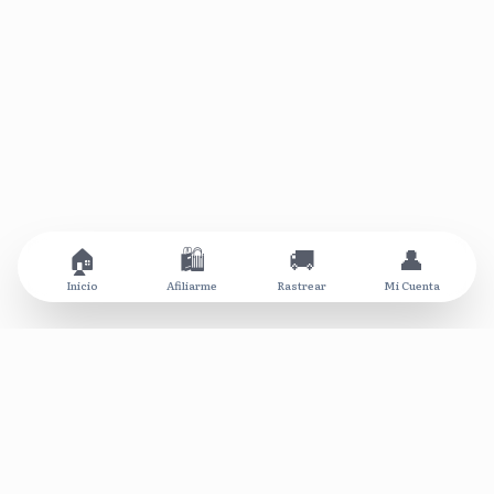
🏠
🛍️
🚚
👤
Inicio
Afiliarme
Rastrear
Mi Cuenta