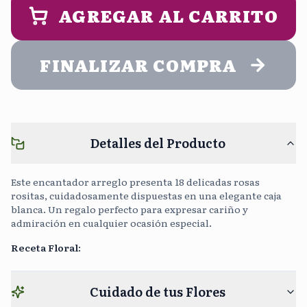
ENTREGA (opcional)
AGREGAR AL CARRITO
Noche
5:00 pm - 9:00 pm
FINALIZAR COMPRA
Cargar Foto
Sin Costo
Detalles del Producto
Continuar sin mensaje
0
/400
Este encantador arreglo presenta 18 delicadas rosas
rositas, cuidadosamente dispuestas en una elegante caja
blanca. Un regalo perfecto para expresar cariño y
admiración en cualquier ocasión especial.
Receta Floral
:
Cuidado de tus Flores