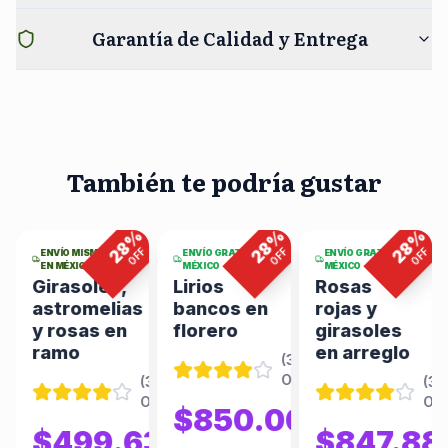
Garantía de Calidad y Entrega
También te podría gustar
2
viendo
2
viendo
5
viendo
ahora
ahora
ahora
%
%
%
%
28
28
28
F
OFF
OFF
OFF
ENVÍO MISMO DÍA
ENVÍO GRATIS EN
ENVÍO GRATIS EN
EN MÉXICO
MÉXICO
MÉXICO
Girasoles,
Lirios
Rosas
astromelias
bancos en
rojas y
y rosas en
florero
girasoles
ramo
en arreglo
(
344
(
346
Opiniones
)
Opiniones
)
(
346
(
34
Opiniones
)
Opi
86
$850.00
$866.47
$1180.56
$499.63
$847.88
$693.93