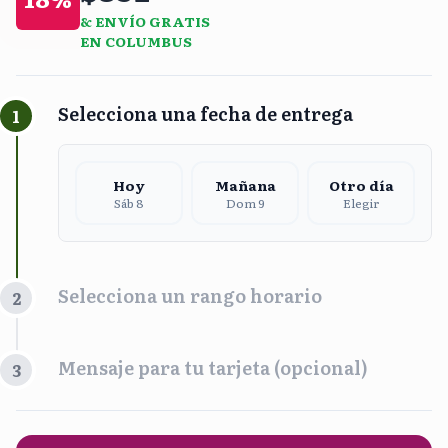
& ENVÍO GRATIS
EN COLUMBUS
Selecciona una fecha de entrega
1
Hoy
Mañana
Otro día
Sáb 8
Dom 9
Elegir
Selecciona un rango horario
2
Franja Horaria
Mensaje para tu tarjeta (opcional)
3
Mañana
Tarde
9:00 am - 2:00 pm
1:00 pm - 5:00 pm
PERSONALIZA UN MENSAJE DE