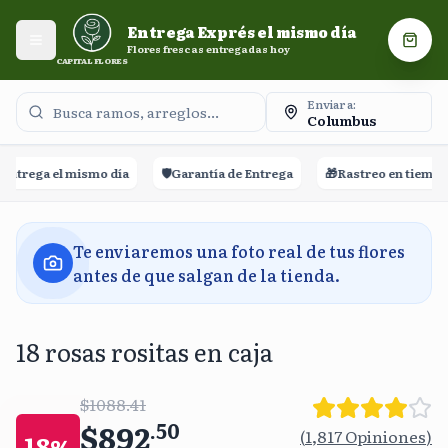
Entrega Exprés el mismo día. Flores frescas entregadas
Entrega Exprés el mismo día
hoy.
Abrir menú
Carri
Flores frescas entregadas hoy
CAPITAL FLORES
Enviar a:
Columbus
ntrega el mismo día
🛡️
Garantía de Entrega
🎁
Rastreo en tiempo r
Te enviaremos una foto real de tus flores
antes de que salgan de la tienda.
18 rosas rositas en caja
$1088.41
$892
.
50
(
1,817
Opiniones
)
18
%