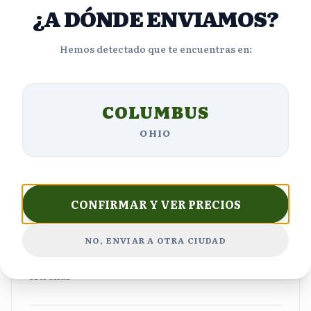
¿A DÓNDE ENVIAMOS?
4.4
Hemos detectado que te encuentras en:
Basado en
1817
reseñas
COLUMBUS
5
OHIO
1,364
estrellas
4
218
estrellas
3
109
CONFIRMAR Y VER PRECIOS
estrellas
2
72
NO, ENVIAR A OTRA CIUDAD
estrellas
1
54
estrellas