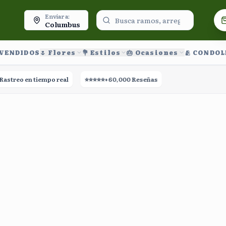
oy.
Enviar a:
Columbus
 VENDIDOS
🌷 Flores
💐 Estilos
🎂 Ocasiones
🫂 CONDO
treo en tiempo real
⭐⭐⭐⭐⭐
+60,000 Reseñas