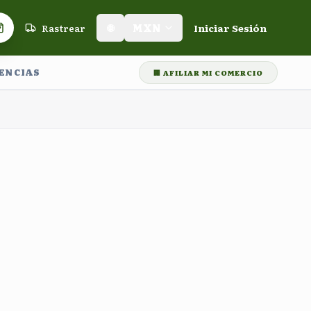
Rastrear
🌐
MXN
Iniciar Sesión
Carrito de compras
LENCIAS
🏢 AFILIAR MI COMERCIO