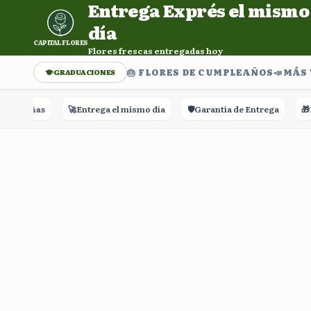
Entrega Exprés el mismo
Entrega Exprés el mismo día. Flores frescas entregadas h
día
CAPITAL FLORES
Flores frescas entregadas hoy
🎂 FLORES DE CUMPLEAÑOS
📣​MÁS
GRADUACIONES
Reseñas
🚀
Entrega el mismo día
🛡️
Garantía de Entrega
🎁
Ras