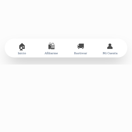
🏠
🛍️
🚚
👤
Inicio
Afiliarme
Rastrear
Mi Cuenta