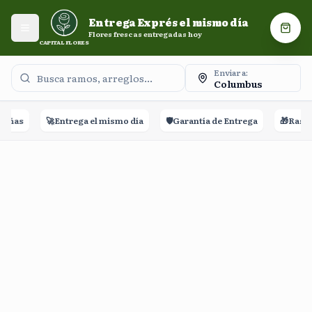
Entrega Exprés el mismo día. Flores frescas entregadas
Entrega Exprés el mismo día
hoy.
Abrir menú
Carri
Flores frescas entregadas hoy
CAPITAL FLORES
Enviar a:
Columbus
eñas
🚀
Entrega el mismo día
🛡️
Garantía de Entrega
🎁
Rastre