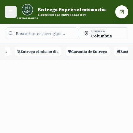
Entrega Exprés el mismo día. Flores frescas entregadas
Entrega Exprés el mismo día
hoy.
Abrir menú
Carri
Flores frescas entregadas hoy
CAPITAL FLORES
Enviar a:
Columbus
ñas
🚀
Entrega el mismo día
🛡️
Garantía de Entrega
🎁
Rastreo 