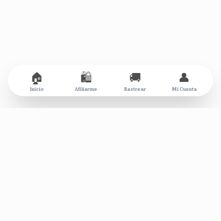
🏠
🛍️
🚚
👤
Inicio
Afiliarme
Rastrear
Mi Cuenta