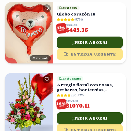
ENVÍO HOY
Globo corazón 18
(
5,701
)
$664.72
%
33
$445.36
OFF
¡PEDIR AHORA!
ENTREGA URGENTE
23
viendo
ENVÍO GRATIS
Arreglo floral con rosas,
gerberas, hortensias,
claveles y globo
(
1,322
)
$1273.94
%
16
$1070.11
OFF
¡PEDIR AHORA!
ENTREGA URGENTE