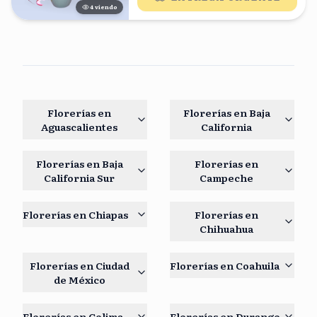
4
viendo
Florerías en
Florerías en
Baja
Aguascalientes
California
Florerías en
Baja
Florerías en
California Sur
Campeche
Florerías en
Chiapas
Florerías en
Chihuahua
Florerías en
Ciudad
Florerías en
Coahuila
de México
Florerías en
Colima
Florerías en
Durango