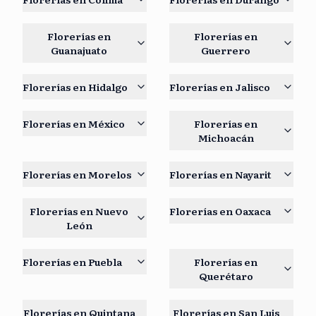
Florerías en
Florerías en
Guanajuato
Guerrero
Florerías en
Hidalgo
Florerías en
Jalisco
Florerías en
México
Florerías en
Michoacán
Florerías en
Morelos
Florerías en
Nayarit
Florerías en
Nuevo
Florerías en
Oaxaca
León
Florerías en
Puebla
Florerías en
Querétaro
Florerías en
Quintana
Florerías en
San Luis