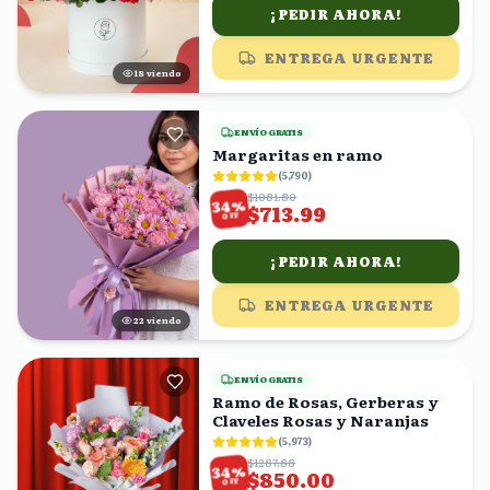
¡PEDIR AHORA!
ENTREGA URGENTE
19
viendo
ENVÍO GRATIS
Margaritas en ramo
(
5,790
)
$1081.80
%
34
$713.99
OFF
¡PEDIR AHORA!
ENTREGA URGENTE
22
viendo
ENVÍO GRATIS
Ramo de Rosas, Gerberas y
Claveles Rosas y Naranjas
(
5,973
)
$1287.88
%
34
$850.00
OFF