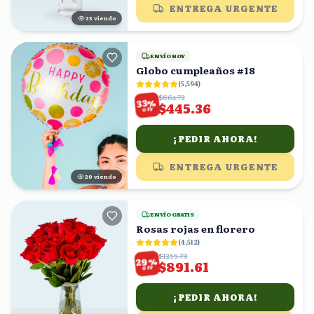
ENTREGA URGENTE
22
viendo
ENVÍO HOY
Globo cumpleaños #18
(
5,594
)
$664.72
%
33
$445.36
OFF
¡PEDIR AHORA!
ENTREGA URGENTE
21
viendo
ENVÍO GRATIS
Rosas rojas en florero
(
4,512
)
$1255.79
%
29
$891.61
OFF
¡PEDIR AHORA!