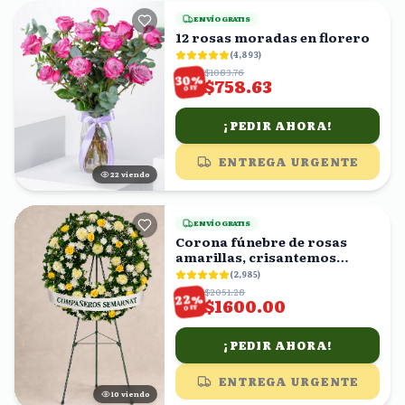
ENVÍO GRATIS
12 rosas moradas en florero
(
4,893
)
$1083.76
%
30
$758.63
OFF
¡PEDIR AHORA!
ENTREGA URGENTE
22
viendo
ENVÍO GRATIS
Corona fúnebre de rosas
amarillas, crisantemos
blancos y follaje
(
2,985
)
$2051.28
%
22
$1600.00
OFF
¡PEDIR AHORA!
ENTREGA URGENTE
9
viendo