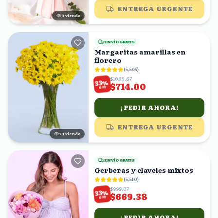
ENTREGA URGENTE
3
viendo
ENVÍO GRATIS
Margaritas amarillas en
florero
(
5,565
)
$1065.67
%
33
$714.00
OFF
¡PEDIR AHORA!
ENTREGA URGENTE
24
viendo
ENVÍO GRATIS
Gerberas y claveles mixtos
(
5,510
)
$999.07
%
33
$669.38
OFF
¡PEDIR AHORA!