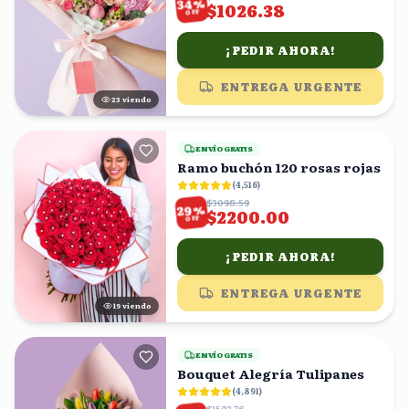
%
34
$1026.38
OFF
¡PEDIR AHORA!
ENTREGA URGENTE
24
viendo
ENVÍO GRATIS
Ramo buchón 120 rosas rojas
(
4,516
)
$3098.59
%
29
$2200.00
OFF
¡PEDIR AHORA!
ENTREGA URGENTE
19
viendo
ENVÍO GRATIS
Bouquet Alegría Tulipanes
(
4,891
)
$1593.76