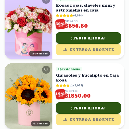
Rosas rojas, claveles mini y
astromelias en caja
(
4,891
)
$1224.00
%
30
$856.80
OFF
¡PEDIR AHORA!
ENTREGA URGENTE
20
viendo
ENVÍO GRATIS
Girasoles y Eucalipto en Caja
Rosa
(
2,053
)
$2283.95
%
19
$1850.00
OFF
¡PEDIR AHORA!
ENTREGA URGENTE
10
viendo