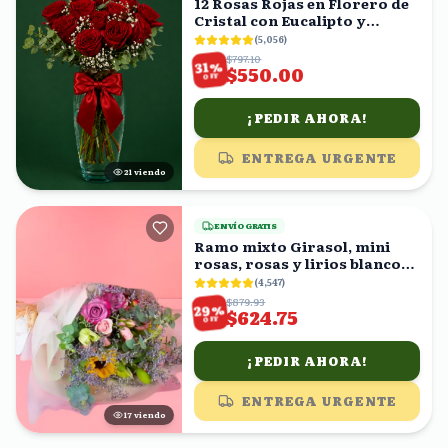
12 Rosas Rojas en Florero de
Cristal con Eucalipto y
Gypsophila
(
5,056
)
$797.10
%
31
$550.00
OFF
¡PEDIR AHORA!
ENTREGA URGENTE
22
viendo
ENVÍO GRATIS
Ramo mixto Girasol, mini
rosas, rosas y lirios blancos
en ramo
(
4,547
)
$879.93
%
29
$624.75
OFF
¡PEDIR AHORA!
ENTREGA URGENTE
17
viendo