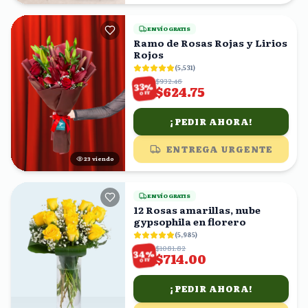
ENVÍO GRATIS
Ramo de Rosas Rojas y Lirios
Rojos
(
5,531
)
$932.46
%
33
$624.75
OFF
¡PEDIR AHORA!
ENTREGA URGENTE
23
viendo
ENVÍO GRATIS
12 Rosas amarillas, nube
gypsophila en florero
(
5,985
)
$1081.82
%
34
$714.00
OFF
¡PEDIR AHORA!