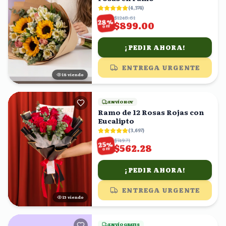
(
4,374
)
$1248.61
%
28
$899.00
OFF
¡PEDIR AHORA!
ENTREGA URGENTE
19
viendo
ENVÍO HOY
Ramo de 12 Rosas Rojas con
Eucalipto
(
3,697
)
$749.71
%
25
$562.28
OFF
¡PEDIR AHORA!
ENTREGA URGENTE
14
viendo
ENVÍO GRATIS