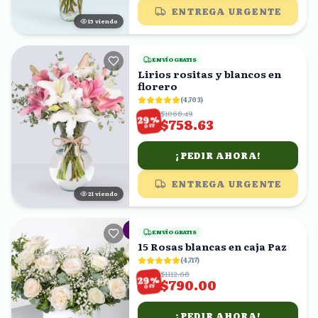
ENTREGA URGENTE
14
viendo
ENVÍO GRATIS
Lirios rositas y blancos en
florero
(
4,703
)
$1068.49
%
29
$758.63
OFF
¡PEDIR AHORA!
ENTREGA URGENTE
22
viendo
ENVÍO GRATIS
15 Rosas blancas en caja Paz
(
4,717
)
$1112.68
%
29
$790.00
OFF
¡PEDIR AHORA!