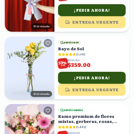
¡PEDIR AHORA!
ENTREGA URGENTE
24
viendo
ENVÍO HOY
Rayo de Sol
(
5,581
)
$535.82
%
33
$359.00
OFF
¡PEDIR AHORA!
ENTREGA URGENTE
22
viendo
ENVÍO GRATIS
Ramo premium de flores
mixtas, gerberas, rosas,
claveles
(
5,842
)
$1555.12