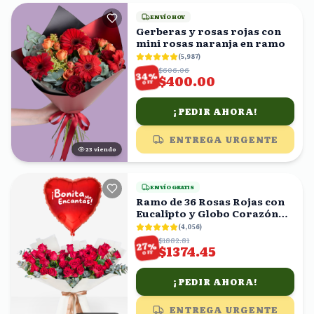
ENVÍO HOY
Gerberas y rosas rojas con
mini rosas naranja en ramo
(
5,987
)
$606.06
%
34
$400.00
OFF
¡PEDIR AHORA!
ENTREGA URGENTE
23
viendo
ENVÍO GRATIS
Ramo de 36 Rosas Rojas con
Eucalipto y Globo Corazón
'Bonita Me Encantas!'
(
4,056
)
$1882.81
%
27
$1374.45
OFF
¡PEDIR AHORA!
ENTREGA URGENTE