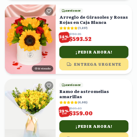
ENVÍO HOY
Arreglo de Girasoles y Rosas
Rojas en Caja Blanca
(
3,497
)
$780.95
%
24
$593.52
OFF
¡PEDIR AHORA!
ENTREGA URGENTE
13
viendo
ENVÍO HOY
Ramo de astromelias
amarillas
(
4,661
)
$505.63
%
29
$359.00
OFF
¡PEDIR AHORA!