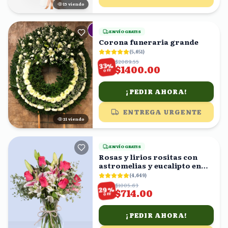
16
viendo
ENVÍO GRATIS
Corona funeraria grande
(
5,651
)
$2089.55
%
33
$1400.00
OFF
¡PEDIR AHORA!
ENTREGA URGENTE
21
viendo
ENVÍO GRATIS
Rosas y lirios rositas con
astromelias y eucalipto en
florero
(
4,649
)
$1005.63
%
29
$714.00
OFF
¡PEDIR AHORA!