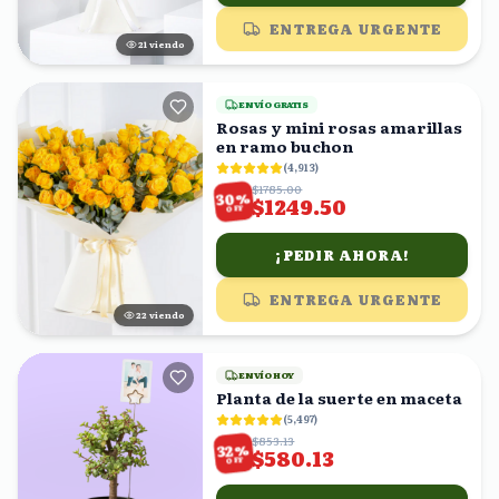
ENTREGA URGENTE
22
viendo
ENVÍO GRATIS
Rosas y mini rosas amarillas
en ramo buchon
(
4,913
)
$1785.00
%
30
$1249.50
OFF
¡PEDIR AHORA!
ENTREGA URGENTE
23
viendo
ENVÍO HOY
Planta de la suerte en maceta
(
5,497
)
$853.13
%
32
$580.13
OFF