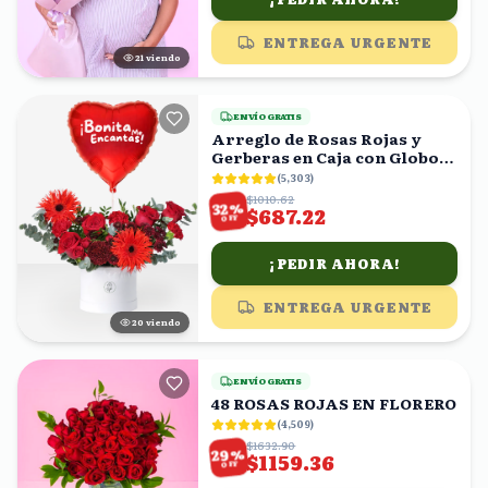
ENTREGA URGENTE
22
viendo
ENVÍO GRATIS
Arreglo de Rosas Rojas y
Gerberas en Caja con Globo
Corazón
(
5,303
)
$1010.62
%
32
$687.22
OFF
¡PEDIR AHORA!
ENTREGA URGENTE
21
viendo
ENVÍO GRATIS
48 ROSAS ROJAS EN FLORERO
(
4,509
)
$1632.90
%
29
$1159.36
OFF