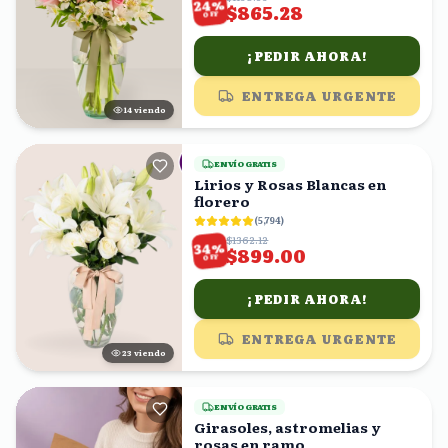
%
24
$865.28
OFF
¡PEDIR AHORA!
ENTREGA URGENTE
15
viendo
ENVÍO GRATIS
Lirios y Rosas Blancas en
florero
(
5,794
)
$1362.12
%
34
$899.00
OFF
¡PEDIR AHORA!
ENTREGA URGENTE
22
viendo
ENVÍO GRATIS
Girasoles, astromelias y
rosas en ramo