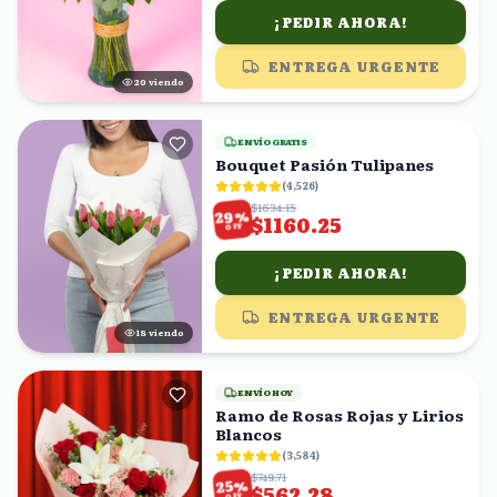
¡PEDIR AHORA!
ENTREGA URGENTE
20
viendo
ENVÍO GRATIS
Bouquet Pasión Tulipanes
(
4,526
)
$1634.15
%
29
$1160.25
OFF
¡PEDIR AHORA!
ENTREGA URGENTE
18
viendo
ENVÍO HOY
Ramo de Rosas Rojas y Lirios
Blancos
(
3,584
)
$749.71
%
25
$562.28
OFF