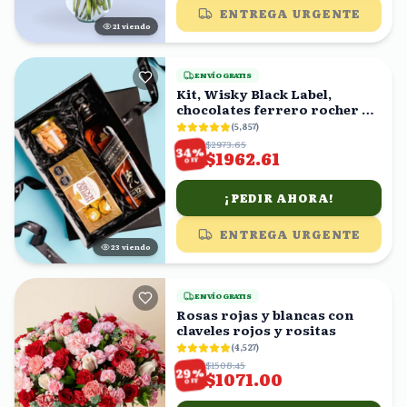
ENTREGA URGENTE
20
viendo
ENVÍO GRATIS
Kit, Wisky Black Label,
chocolates ferrero rocher y
cacahuates en caja
(
5,857
)
$2973.65
%
34
$1962.61
OFF
¡PEDIR AHORA!
ENTREGA URGENTE
23
viendo
ENVÍO GRATIS
Rosas rojas y blancas con
claveles rojos y rositas
(
4,527
)
$1508.45
%
29
$1071.00
OFF