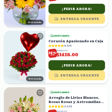
¡PEDIR AHORA!
ENTREGA URGENTE
24
viendo
ENVÍO GRATIS
Corazón Apasionado en Caja
(
4,416
)
$1983.33
%
28
$1428.00
OFF
¡PEDIR AHORA!
ENTREGA URGENTE
19
viendo
ENVÍO GRATIS
Arreglo de Lirios Blancos,
Rosas Rosas y Astromelias
en Florero
(
3,436
)
$1138.53