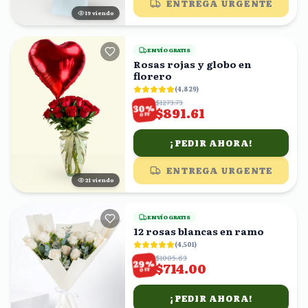
ENTREGA URGENTE
19
viendo
ENVÍO GRATIS
Rosas rojas y globo en
florero
(
4,829
)
$1273.73
%
30
$891.61
OFF
¡PEDIR AHORA!
ENTREGA URGENTE
20
viendo
ENVÍO GRATIS
12 rosas blancas en ramo
(
4,501
)
$1005.63
%
29
$714.00
OFF
¡PEDIR AHORA!