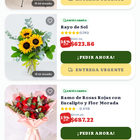
21
viendo
ENVÍO GRATIS
Rayo de Sol
(
5,785
)
$945.24
%
34
$623.86
OFF
¡PEDIR AHORA!
ENTREGA URGENTE
25
viendo
ENVÍO GRATIS
Ramo de Rosas Rojas con
Eucalipto y Flor Morada
(
1,032
)
$808.49
%
15
$687.22
OFF
¡PEDIR AHORA!