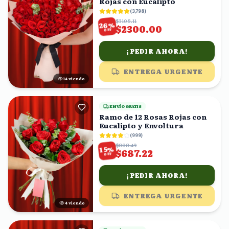
Rojas con Eucalipto
(
3,798
)
$3108.11
%
26
$2300.00
OFF
¡PEDIR AHORA!
ENTREGA URGENTE
13
viendo
ENVÍO GRATIS
Ramo de 12 Rosas Rojas con
Eucalipto y Envoltura
(
999
)
$808.49
%
15
$687.22
OFF
¡PEDIR AHORA!
ENTREGA URGENTE
3
viendo