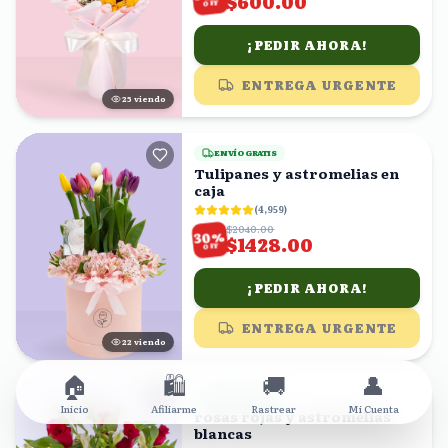
$600.00
OFF
¡PEDIR AHORA!
ENTREGA URGENTE
25
viendo
ENVÍO GRATIS
Tulipanes y astromelias en
caja
(
4,959
)
$2040.00
%
30
$1428.00
OFF
¡PEDIR AHORA!
ENTREGA URGENTE
22
viendo
🏠
🛍️
🚚
👤
ENVÍO GRATIS
Inicio
Afiliarme
Rastrear
Mi Cuenta
rosas rojas y astromelias
blancas