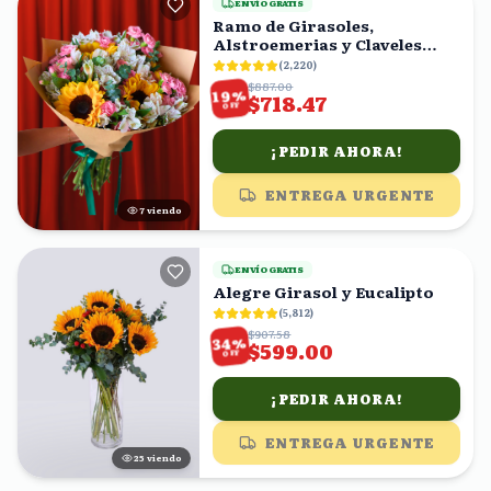
ENVÍO GRATIS
Ramo de Girasoles,
Alstroemerias y Claveles
Rosas
(
2,220
)
$887.00
%
19
$718.47
OFF
¡PEDIR AHORA!
ENTREGA URGENTE
7
viendo
ENVÍO GRATIS
Alegre Girasol y Eucalipto
(
5,812
)
$907.58
%
34
$599.00
OFF
¡PEDIR AHORA!
ENTREGA URGENTE
25
viendo