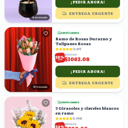
¡PEDIR AHORA!
ENTREGA URGENTE
23
viendo
ENVÍO GRATIS
Ramo de Rosas Durazno y
Tulipanes Rosas
(
2,417
)
$1327.60
%
20
$1062.08
OFF
¡PEDIR AHORA!
ENTREGA URGENTE
8
viendo
ENVÍO GRATIS
3 Girasoles y claveles blancos
en ramo
(
5,966
)
$909.09
%
34