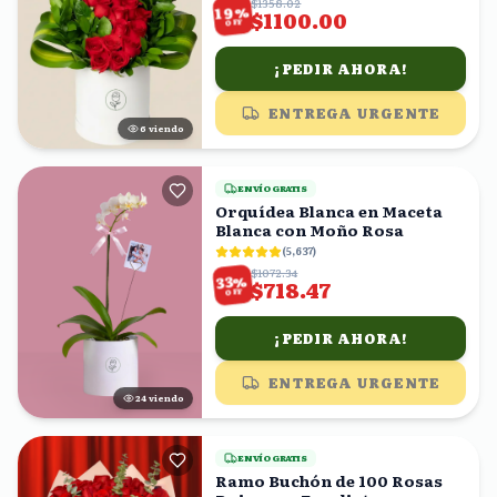
$1358.02
%
19
$1100.00
OFF
¡PEDIR AHORA!
ENTREGA URGENTE
6
viendo
ENVÍO GRATIS
Orquídea Blanca en Maceta
Blanca con Moño Rosa
(
5,637
)
$1072.34
%
33
$718.47
OFF
¡PEDIR AHORA!
ENTREGA URGENTE
23
viendo
ENVÍO GRATIS
Ramo Buchón de 100 Rosas