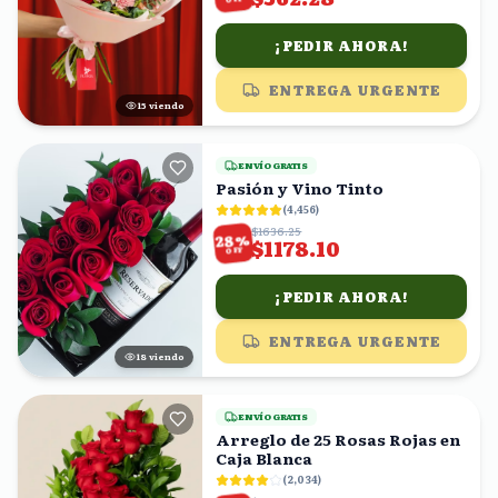
¡PEDIR AHORA!
ENTREGA URGENTE
14
viendo
ENVÍO GRATIS
Pasión y Vino Tinto
(
4,456
)
$1636.25
%
28
$1178.10
OFF
¡PEDIR AHORA!
ENTREGA URGENTE
18
viendo
ENVÍO GRATIS
Arreglo de 25 Rosas Rojas en
Caja Blanca
(
2,034
)