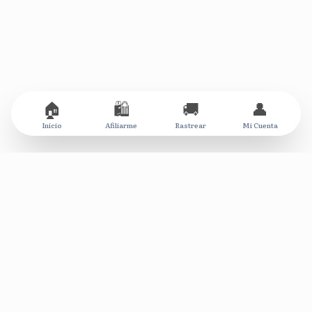
🏠
🛍️
🚚
👤
Inicio
Afiliarme
Rastrear
Mi Cuenta