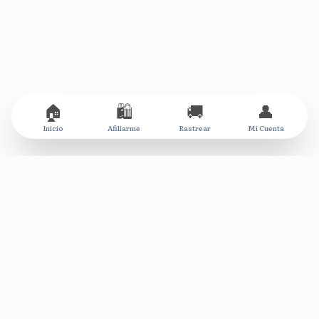
🏠
🛍️
🚚
👤
Inicio
Afiliarme
Rastrear
Mi Cuenta