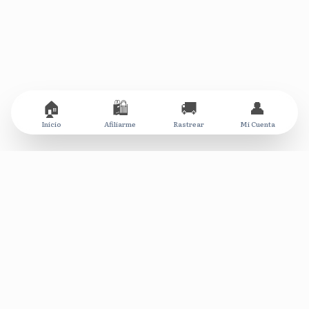
🏠
🛍️
🚚
👤
Inicio
Afiliarme
Rastrear
Mi Cuenta