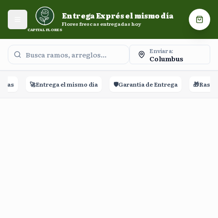
Entrega Exprés el mismo día. Flores frescas entregadas
Entrega Exprés el mismo día
hoy.
Abrir menú
Carri
Flores frescas entregadas hoy
CAPITAL FLORES
Enviar a:
Columbus
eñas
🚀
Entrega el mismo día
🛡️
Garantía de Entrega
🎁
Rastreo