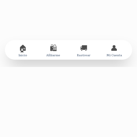
🏠
🛍️
🚚
👤
Inicio
Afiliarme
Rastrear
Mi Cuenta