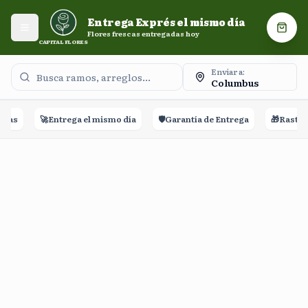
Entrega Exprés el mismo día. Flores frescas entregadas
Entrega Exprés el mismo día
hoy.
Abrir menú
Carri
Flores frescas entregadas hoy
CAPITAL FLORES
Enviar a:
Columbus
ñas
🚀
Entrega el mismo día
🛡️
Garantía de Entrega
🎁
Rastreo