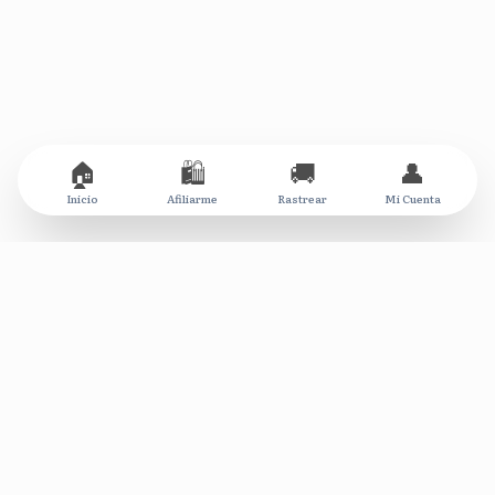
🏠
🛍️
🚚
👤
Inicio
Afiliarme
Rastrear
Mi Cuenta