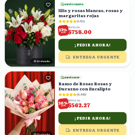
ENVÍO GRATIS
lilis y rosas blancas, rosas y
margaritas rojas
(
5,715
)
$1131.34
%
33
$758.00
OFF
¡PEDIR AHORA!
ENTREGA URGENTE
23
viendo
ENVÍO HOY
Ramo de Rosas Rosas y
Durazno con Eucalipto
(
4,961
)
$803.24
%
30
$562.27
OFF
¡PEDIR AHORA!
ENTREGA URGENTE
24
viendo