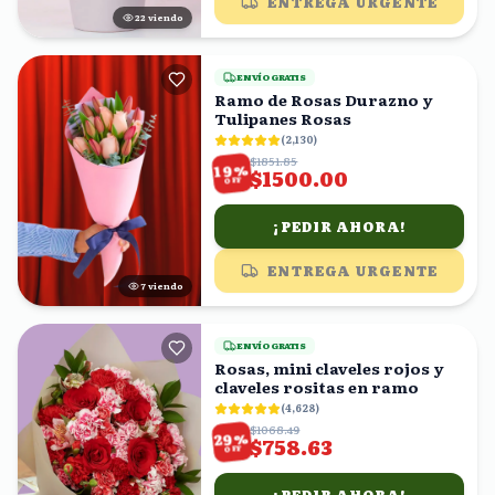
ENTREGA URGENTE
22
viendo
ENVÍO GRATIS
Ramo de Rosas Durazno y
Tulipanes Rosas
(
2,130
)
$1851.85
%
19
$1500.00
OFF
¡PEDIR AHORA!
ENTREGA URGENTE
7
viendo
ENVÍO GRATIS
Rosas, mini claveles rojos y
claveles rositas en ramo
(
4,628
)
$1068.49
%
29
$758.63
OFF