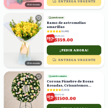
ENTREGA URGENTE
16
viendo
ENVÍO HOY
Ramo de astromelias
amarillas
(
4,661
)
$505.63
%
29
$359.00
OFF
¡PEDIR AHORA!
ENTREGA URGENTE
18
viendo
ENVÍO GRATIS
Corona Fúnebre de Rosas
Rosadas, Crisantemos
Amarillos y Follaje
(
5,052
)
$2173.91
%
31
$1500.00
OFF