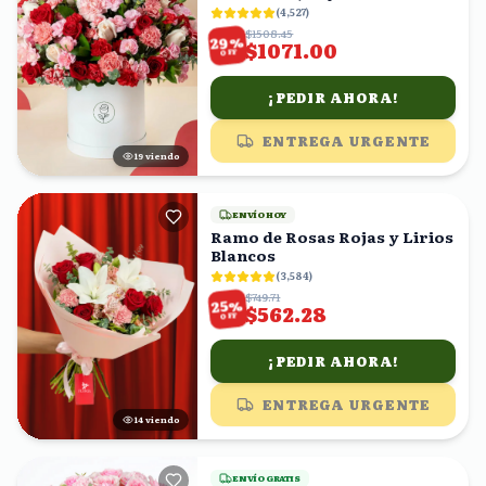
(
4,527
)
$1508.45
%
29
$1071.00
OFF
¡PEDIR AHORA!
ENTREGA URGENTE
18
viendo
ENVÍO HOY
Ramo de Rosas Rojas y Lirios
Blancos
(
3,584
)
$749.71
%
25
$562.28
OFF
¡PEDIR AHORA!
ENTREGA URGENTE
15
viendo
ENVÍO GRATIS