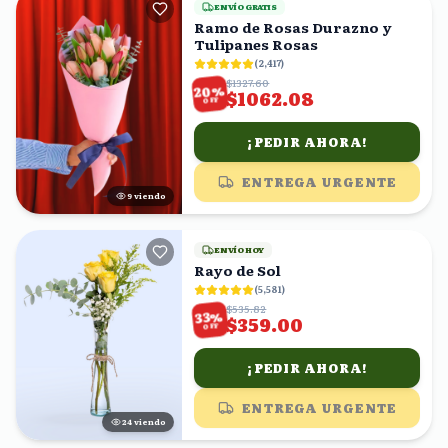
ENVÍO GRATIS
Ramo de Rosas Durazno y
Tulipanes Rosas
(
2,417
)
$1327.60
%
20
$1062.08
OFF
¡PEDIR AHORA!
ENTREGA URGENTE
9
viendo
ENVÍO HOY
Rayo de Sol
(
5,581
)
$535.82
%
33
$359.00
OFF
¡PEDIR AHORA!
ENTREGA URGENTE
25
viendo