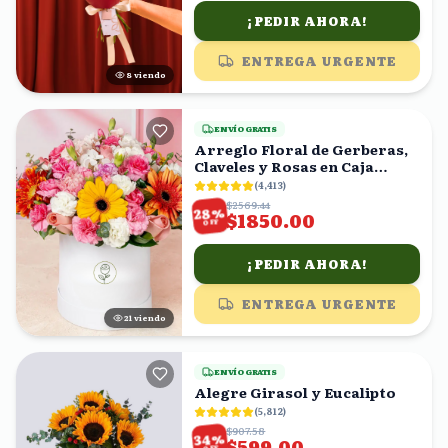
¡PEDIR AHORA!
ENTREGA URGENTE
9
viendo
ENVÍO GRATIS
Arreglo Floral de Gerberas,
Claveles y Rosas en Caja
Blanca
(
4,413
)
$2569.44
%
28
$1850.00
OFF
¡PEDIR AHORA!
ENTREGA URGENTE
22
viendo
ENVÍO GRATIS
Alegre Girasol y Eucalipto
(
5,812
)
$907.58
%
34
$599.00
OFF