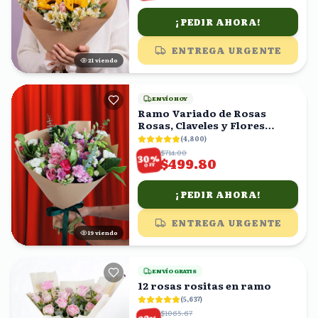
¡PEDIR AHORA!
ENTREGA URGENTE
22
viendo
ENVÍO HOY
Ramo Variado de Rosas
Rosas, Claveles y Flores
Mixtas con Eucalipto
(
4,800
)
$714.00
%
30
$499.80
OFF
¡PEDIR AHORA!
ENTREGA URGENTE
19
viendo
ENVÍO GRATIS
12 rosas rositas en ramo
(
5,637
)
$1065.67