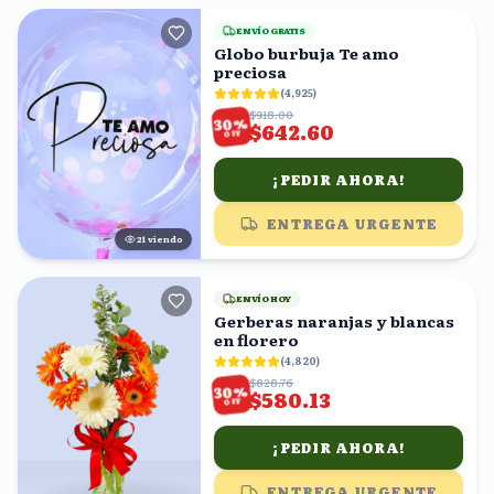
ENVÍO GRATIS
Globo burbuja Te amo
preciosa
(
4,925
)
$918.00
%
30
$642.60
OFF
¡PEDIR AHORA!
ENTREGA URGENTE
20
viendo
ENVÍO HOY
Gerberas naranjas y blancas
en florero
(
4,820
)
$828.76
%
30
$580.13
OFF
¡PEDIR AHORA!
ENTREGA URGENTE