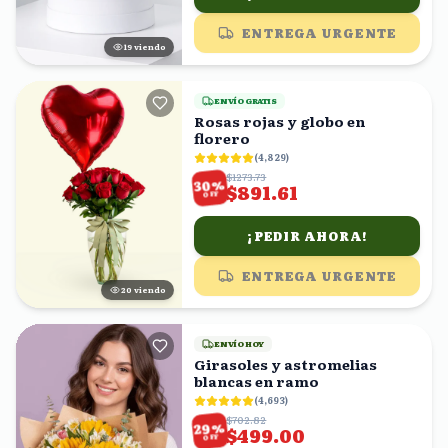
ENTREGA URGENTE
19
viendo
ENVÍO GRATIS
Rosas rojas y globo en
florero
(
4,829
)
$1273.73
%
30
$891.61
OFF
¡PEDIR AHORA!
ENTREGA URGENTE
19
viendo
ENVÍO HOY
Girasoles y astromelias
blancas en ramo
(
4,693
)
$702.82
%
29
$499.00
OFF