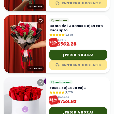
ENTREGA URGENTE
4
viendo
ENVÍO HOY
Ramo de 12 Rosas Rojas con
Eucalipto
(
3,697
)
$749.71
%
25
$562.28
OFF
¡PEDIR AHORA!
ENTREGA URGENTE
12
viendo
ENVÍO GRATIS
rosas rojas en caja
(
4,376
)
$1053.65
%
28
$758.63
OFF
¡PEDIR AHORA!