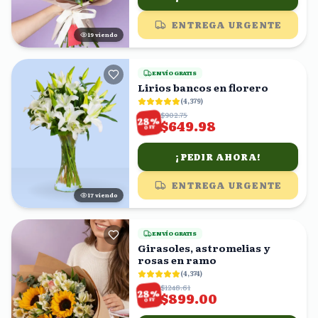
ENTREGA URGENTE
18
viendo
ENVÍO GRATIS
Lirios bancos en florero
(
4,379
)
$902.75
%
28
$649.98
OFF
¡PEDIR AHORA!
ENTREGA URGENTE
16
viendo
ENVÍO GRATIS
Girasoles, astromelias y
rosas en ramo
(
4,374
)
$1248.61
%
28
$899.00
OFF