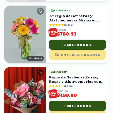
ENVÍO GRATIS
Arreglo de Gerberas y
Alstroemerias Mixtas en
Florero con Moño Verde
(
2,244
)
$964.11
%
19
$780.93
OFF
¡PEDIR AHORA!
ENTREGA URGENTE
7
viendo
ENVÍO HOY
Ramo de Gerberas Rosas,
Rosas y Alstroemerias con
Eucalipto
(
1,098
)
$588.00
%
15
$499.80
OFF
¡PEDIR AHORA!