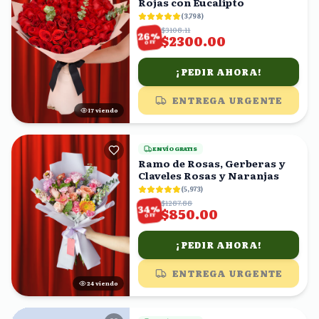
Rojas con Eucalipto
(
3,798
)
$3108.11
%
26
$2300.00
OFF
¡PEDIR AHORA!
ENTREGA URGENTE
16
viendo
ENVÍO GRATIS
Ramo de Rosas, Gerberas y
Claveles Rosas y Naranjas
(
5,973
)
$1287.88
%
34
$850.00
OFF
¡PEDIR AHORA!
ENTREGA URGENTE
23
viendo