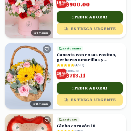
%
19
$900.00
OFF
¡PEDIR AHORA!
ENTREGA URGENTE
6
viendo
ENVÍO GRATIS
Canasta con rosas rositas,
gerberas amarillas y
astromelias blancas
(
4,506
)
$1004.38
%
29
$713.11
OFF
¡PEDIR AHORA!
ENTREGA URGENTE
18
viendo
ENVÍO HOY
Globo corazón 18