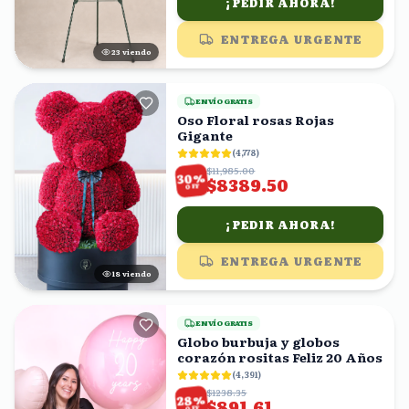
¡PEDIR AHORA!
ENTREGA URGENTE
24
viendo
ENVÍO GRATIS
Oso Floral rosas Rojas
Gigante
(
4,778
)
$11,985.00
%
30
$8389.50
OFF
¡PEDIR AHORA!
ENTREGA URGENTE
17
viendo
ENVÍO GRATIS
Globo burbuja y globos
corazón rositas Feliz 20 Años
(
4,391
)
$1238.35
%
28
$891.61
OFF