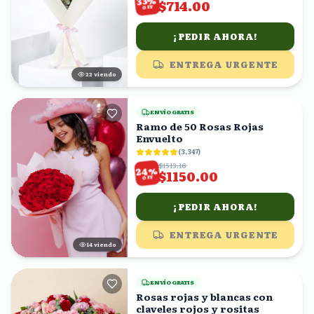
%
33
$714.00
OFF
¡PEDIR AHORA!
ENTREGA URGENTE
21
viendo
ENVÍO GRATIS
Ramo de 50 Rosas Rojas
Envuelto
(
3,347
)
$1513.16
%
24
$1150.00
OFF
¡PEDIR AHORA!
ENTREGA URGENTE
14
viendo
ENVÍO GRATIS
Rosas rojas y blancas con
claveles rojos y rositas