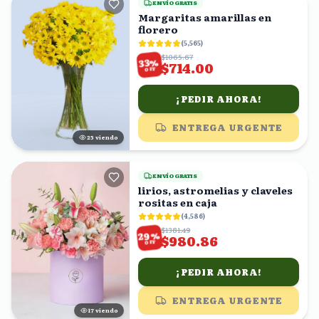
ENVÍO GRATIS
Margaritas amarillas en
florero
(
5,565
)
$1065.67
%
33
$714.00
OFF
¡PEDIR AHORA!
ENTREGA URGENTE
25
viendo
ENVÍO GRATIS
lirios, astromelias y claveles
rositas en caja
(
4,586
)
$1381.49
%
29
$980.86
OFF
¡PEDIR AHORA!
ENTREGA URGENTE
18
viendo