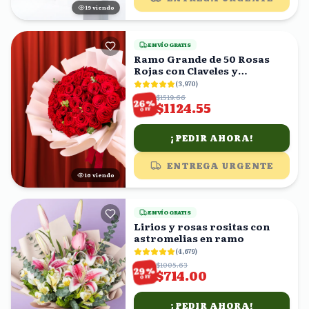
20
viendo
ENVÍO GRATIS
Ramo Grande de 50 Rosas
Rojas con Claveles y
Eucalipto
(
3,970
)
$1519.66
%
26
$1124.55
OFF
¡PEDIR AHORA!
ENTREGA URGENTE
16
viendo
ENVÍO GRATIS
Lirios y rosas rositas con
astromelias en ramo
(
4,679
)
$1005.63
%
29
$714.00
OFF
¡PEDIR AHORA!