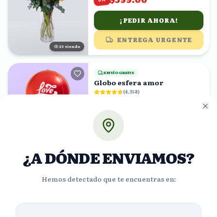
¡PEDIR AHORA!
ENTREGA URGENTE
22
viendo
ENVÍO GRATIS
Globo esfera amor
(
4,358
)
$866.47
%
28
$623.86
OFF
Cl
¡PEDIR AHORA!
ENTREGA URGENTE
¿A DÓNDE ENVIAMOS?
17
viendo
Hemos detectado que te encuentras en:
ENVÍO GRATIS
Globo burbuja azul
felicidades
(
5,554
)