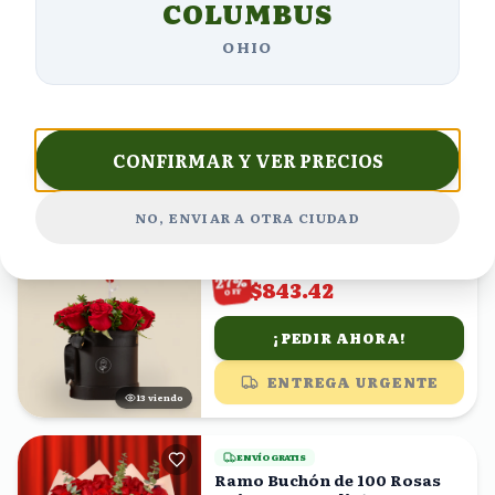
COLUMBUS
$1132.28
%
33
$758.63
OFF
OHIO
¡PEDIR AHORA!
ENTREGA URGENTE
24
viendo
CONFIRMAR Y VER PRECIOS
ENVÍO GRATIS
Caja de Rosas Rojas con
NO, ENVIAR A OTRA CIUDAD
Globo de Corazón ¡Bonita Me
Encantas!
(
4,132
)
$1155.37
%
27
$843.42
OFF
¡PEDIR AHORA!
ENTREGA URGENTE
13
viendo
ENVÍO GRATIS
Ramo Buchón de 100 Rosas