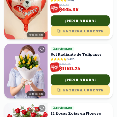
(
5,701
)
$664.72
%
33
$445.36
OFF
¡PEDIR AHORA!
ENTREGA URGENTE
21
viendo
ENVÍO GRATIS
Sol Radiante de Tulipanes
(
5,497
)
$1706.25
%
32
$1160.25
OFF
¡PEDIR AHORA!
ENTREGA URGENTE
19
viendo
ENVÍO GRATIS
12 Rosas Rojas en Florero