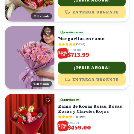
¡PEDIR AHORA!
ENTREGA URGENTE
16
viendo
ENVÍO GRATIS
Margaritas en ramo
(
5,790
)
$1081.80
%
34
$713.99
OFF
¡PEDIR AHORA!
ENTREGA URGENTE
24
viendo
ENVÍO HOY
Ramo de Rosas Rojas, Rosas
Rosas y Claveles Rojos
(
1,699
)
$553.01
%
17
$459.00
OFF