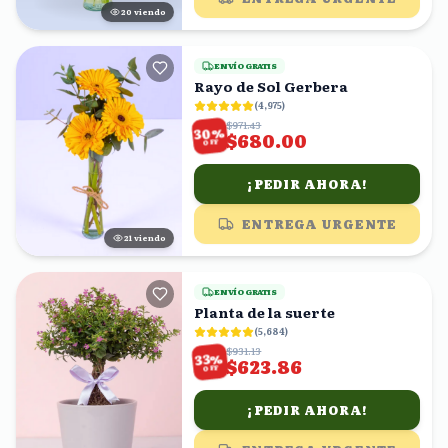
20
viendo
ENVÍO GRATIS
Rayo de Sol Gerbera
(
4,975
)
$971.43
%
30
$680.00
OFF
¡PEDIR AHORA!
ENTREGA URGENTE
22
viendo
ENVÍO GRATIS
Planta de la suerte
(
5,684
)
$931.13
%
33
$623.86
OFF
¡PEDIR AHORA!