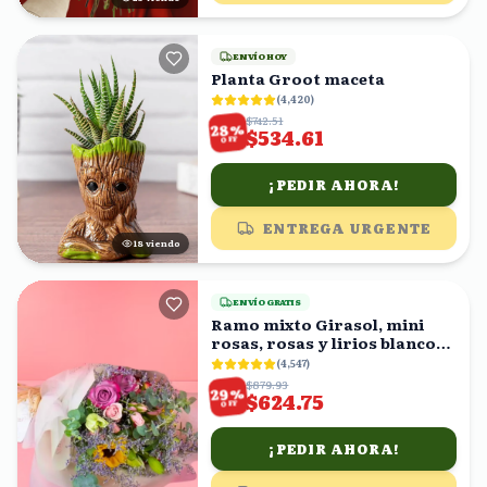
ENVÍO HOY
Planta Groot maceta
(
4,420
)
$742.51
%
28
$534.61
OFF
¡PEDIR AHORA!
ENTREGA URGENTE
19
viendo
ENVÍO GRATIS
Ramo mixto Girasol, mini
rosas, rosas y lirios blancos
en ramo
(
4,547
)
$879.93
%
29
$624.75
OFF
¡PEDIR AHORA!