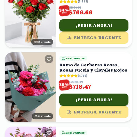
(
5,822
)
$1161.61
%
34
$766.66
OFF
¡PEDIR AHORA!
ENTREGA URGENTE
22
viendo
ENVÍO GRATIS
Ramo de Gerberas Rosas,
Rosas Fucsia y Claveles Rojos
(
4,766
)
$1026.39
%
30
$718.47
OFF
¡PEDIR AHORA!
ENTREGA URGENTE
19
viendo
ENVÍO GRATIS