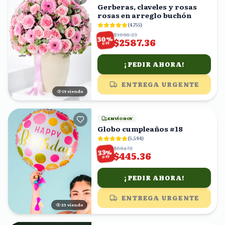
Gerberas, claveles y rosas
rosas en arreglo buchón
(
4,755
)
$3696.23
%
30
$2587.36
OFF
¡PEDIR AHORA!
ENTREGA URGENTE
19
viendo
ENVÍO HOY
Globo cumpleaños #18
(
5,594
)
$664.72
%
33
$445.36
OFF
¡PEDIR AHORA!
ENTREGA URGENTE
25
viendo