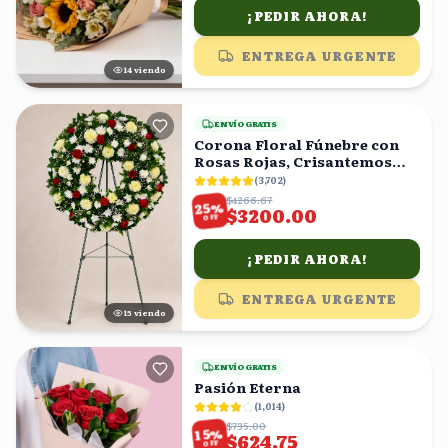
¡PEDIR AHORA!
ENTREGA URGENTE
14
viendo
ENVÍO GRATIS
Corona Floral Fúnebre con
Rosas Rojas, Crisantemos
Blancos y Amarillos
(
3,702
)
$4266.67
%
25
$3200.00
OFF
¡PEDIR AHORA!
ENTREGA URGENTE
15
viendo
ENVÍO GRATIS
Pasión Eterna
(
1,014
)
$735.00
%
15
$624.75
OFF