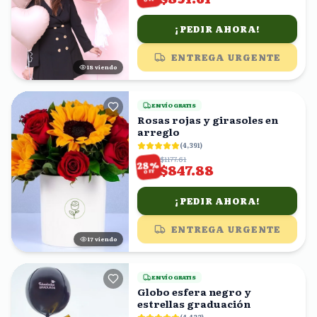
¡PEDIR AHORA!
ENTREGA URGENTE
17
viendo
ENVÍO GRATIS
Rosas rojas y girasoles en
arreglo
(
4,391
)
$1177.61
%
28
$847.88
OFF
¡PEDIR AHORA!
ENTREGA URGENTE
17
viendo
ENVÍO GRATIS
Globo esfera negro y
estrellas graduación