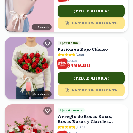
¡PEDIR AHORA!
ENTREGA URGENTE
4
viendo
ENVÍO HOY
Pasión en Rojo Clásico
(
5,718
)
$744.78
%
33
$499.00
OFF
¡PEDIR AHORA!
ENTREGA URGENTE
24
viendo
ENVÍO GRATIS
Arreglo de Rosas Rojas,
Rosas Rosas y Claveles
Blancos en Caja Rosa
(
2,071
)
$1111.11