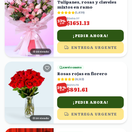
Tulipanes, rosas y claveles
mixtos en ramo
(
5,639
)
$2464.37
%
33
$1651.13
OFF
¡PEDIR AHORA!
ENTREGA URGENTE
25
viendo
ENVÍO GRATIS
Rosas rojas en florero
(
4,512
)
$1255.79
%
29
$891.61
OFF
¡PEDIR AHORA!
ENTREGA URGENTE
19
viendo