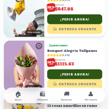
(
4,433
)
$1177.61
%
28
$847.88
OFF
¡PEDIR AHORA!
ENTREGA URGENTE
18
viendo
ENVÍO GRATIS
Bouquet Alegría Tulipanes
(
4,891
)
$1593.76
%
30
$1115.63
OFF
¡PEDIR AHORA!
ENTREGA URGENTE
18
viendo
🏠
🛍️
🚚
👤
Inicio
Afiliarme
Rastrear
Mi Cuenta
ENVÍO GRATIS
12 rosas amarillas en ramo