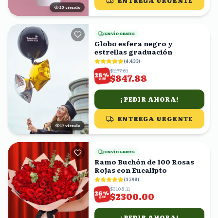
ENTREGA URGENTE
25
viendo
ENVÍO GRATIS
Globo esfera negro y
estrellas graduación
(
4,433
)
$1177.61
%
28
$847.88
OFF
¡PEDIR AHORA!
ENTREGA URGENTE
16
viendo
ENVÍO GRATIS
Ramo Buchón de 100 Rosas
Rojas con Eucalipto
(
3,798
)
$3108.11
%
26
$2300.00
OFF
¡PEDIR AHORA!