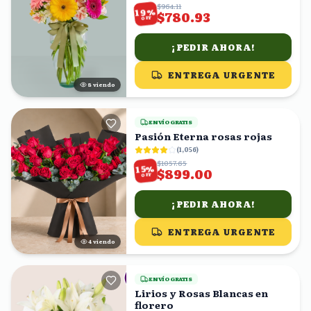
$964.11
%
19
$780.93
OFF
¡PEDIR AHORA!
ENTREGA URGENTE
8
viendo
ENVÍO GRATIS
Pasión Eterna rosas rojas
(
1,056
)
$1057.65
%
15
$899.00
OFF
¡PEDIR AHORA!
ENTREGA URGENTE
4
viendo
ENVÍO GRATIS
Lirios y Rosas Blancas en
florero