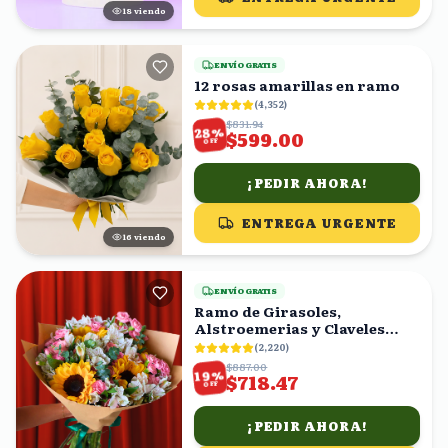
19
viendo
ENVÍO GRATIS
12 rosas amarillas en ramo
(
4,352
)
$831.94
%
28
$599.00
OFF
¡PEDIR AHORA!
ENTREGA URGENTE
16
viendo
ENVÍO GRATIS
Ramo de Girasoles,
Alstroemerias y Claveles
Rosas
(
2,220
)
$887.00
%
19
$718.47
OFF
¡PEDIR AHORA!