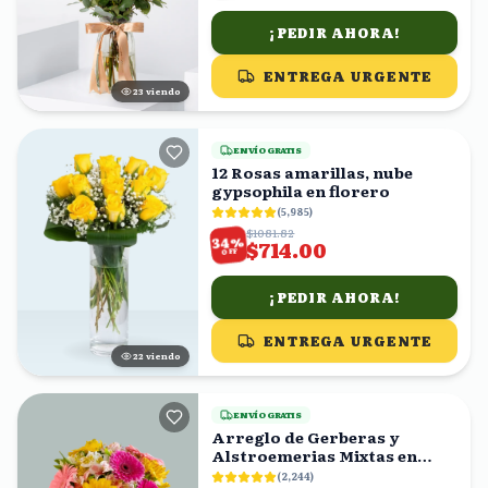
¡PEDIR AHORA!
ENTREGA URGENTE
24
viendo
ENVÍO GRATIS
12 Rosas amarillas, nube
gypsophila en florero
(
5,985
)
$1081.82
%
34
$714.00
OFF
¡PEDIR AHORA!
ENTREGA URGENTE
22
viendo
ENVÍO GRATIS
Arreglo de Gerberas y
Alstroemerias Mixtas en
Florero con Moño Verde
(
2,244
)