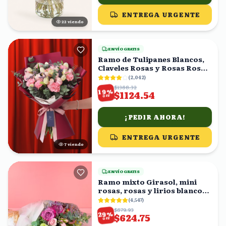
ENTREGA URGENTE
21
viendo
ENVÍO GRATIS
Ramo de Tulipanes Blancos,
Claveles Rosas y Rosas Rosas
con Eucalipto
(
2,042
)
$1388.32
%
19
$1124.54
OFF
¡PEDIR AHORA!
ENTREGA URGENTE
6
viendo
ENVÍO GRATIS
Ramo mixto Girasol, mini
rosas, rosas y lirios blancos
en ramo
(
4,547
)
$879.93
%
29
$624.75
OFF