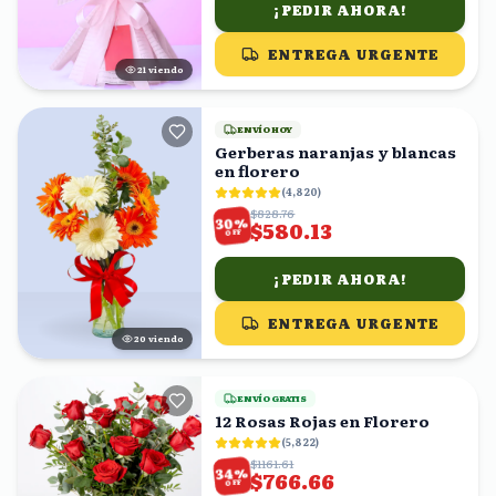
¡PEDIR AHORA!
ENTREGA URGENTE
22
viendo
ENVÍO HOY
Gerberas naranjas y blancas
en florero
(
4,820
)
$828.76
%
30
$580.13
OFF
¡PEDIR AHORA!
ENTREGA URGENTE
21
viendo
ENVÍO GRATIS
12 Rosas Rojas en Florero
(
5,822
)
$1161.61
%
34
$766.66
OFF