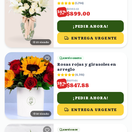
(
5,794
)
$1362.12
%
34
$899.00
OFF
¡PEDIR AHORA!
ENTREGA URGENTE
25
viendo
ENVÍO GRATIS
Rosas rojas y girasoles en
arreglo
(
4,391
)
$1177.61
%
28
$847.88
OFF
¡PEDIR AHORA!
ENTREGA URGENTE
17
viendo
ENVÍO HOY