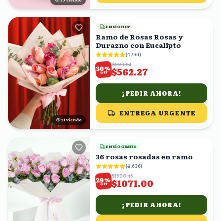
ENVÍO HOY
Ramo de Rosas Rosas y
Durazno con Eucalipto
(
4,961
)
$803.24
%
30
$562.27
OFF
¡PEDIR AHORA!
ENTREGA URGENTE
22
viendo
ENVÍO GRATIS
36 rosas rosadas en ramo
(
4,636
)
$1508.45
%
29
$1071.00
OFF
¡PEDIR AHORA!