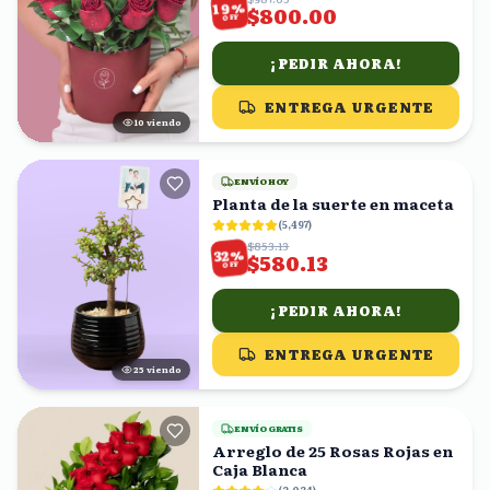
%
19
$800.00
OFF
¡PEDIR AHORA!
ENTREGA URGENTE
10
viendo
ENVÍO HOY
Planta de la suerte en maceta
(
5,497
)
$853.13
%
32
$580.13
OFF
¡PEDIR AHORA!
ENTREGA URGENTE
25
viendo
ENVÍO GRATIS
Arreglo de 25 Rosas Rojas en
Caja Blanca