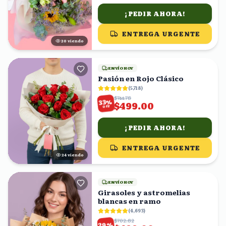
¡PEDIR AHORA!
ENTREGA URGENTE
21
viendo
ENVÍO HOY
Pasión en Rojo Clásico
(
5,718
)
$744.78
%
33
$499.00
OFF
¡PEDIR AHORA!
ENTREGA URGENTE
25
viendo
ENVÍO HOY
Girasoles y astromelias
blancas en ramo
(
4,693
)
$702.82
%
29