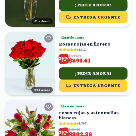
¡PEDIR AHORA!
ENTREGA URGENTE
18
viendo
ENVÍO GRATIS
Rosas rojas en florero
(
4,512
)
$1255.79
%
29
$891.61
OFF
¡PEDIR AHORA!
ENTREGA URGENTE
17
viendo
ENVÍO GRATIS
rosas rojas y astromelias
blancas
(
4,393
)
$1114.39
%
28
$802.36
OFF