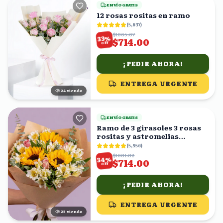
ENVÍO GRATIS
12 rosas rositas en ramo
(
5,637
)
$1065.67
%
33
$714.00
OFF
¡PEDIR AHORA!
ENTREGA URGENTE
24
viendo
ENVÍO GRATIS
Ramo de 3 girasoles 3 rosas
rositas y astromelias
blancas
(
5,956
)
$1081.82
%
34
$714.00
OFF
¡PEDIR AHORA!
ENTREGA URGENTE
24
viendo