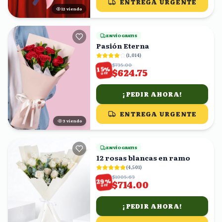
ENTREGA URGENTE
13
viendo
ENVÍO GRATIS
Pasión Eterna
(
1,014
)
$735.00
%
15
$624.75
OFF
¡PEDIR AHORA!
ENTREGA URGENTE
3
viendo
ENVÍO GRATIS
12 rosas blancas en ramo
(
4,501
)
$1005.63
%
29
$714.00
OFF
¡PEDIR AHORA!