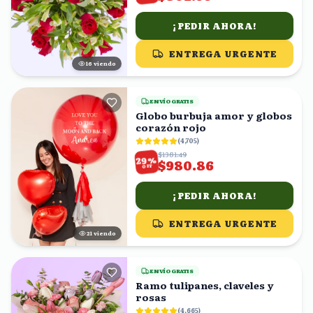
¡PEDIR AHORA!
ENTREGA URGENTE
17
viendo
ENVÍO GRATIS
Globo burbuja amor y globos
corazón rojo
(
4,705
)
$1381.49
%
29
$980.86
OFF
¡PEDIR AHORA!
ENTREGA URGENTE
21
viendo
ENVÍO GRATIS
Ramo tulipanes, claveles y
rosas
(
4,665
)