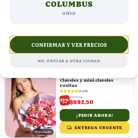
COLUMBUS
Rosas, mini claveles rojos y
claveles rositas en ramo
OHIO
(
4,628
)
$1068.49
%
29
$758.63
OFF
¡PEDIR AHORA!
CONFIRMAR Y VER PRECIOS
ENTREGA URGENTE
18
viendo
NO, ENVIAR A OTRA CIUDAD
ENVÍO GRATIS
Claveles y mini claveles
rositas
(
4,641
)
$1257.04
%
29
$892.50
OFF
¡PEDIR AHORA!
ENTREGA URGENTE
20
viendo