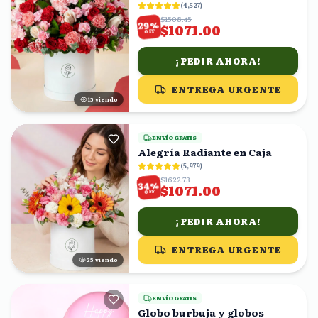
(
4,527
)
$1508.45
%
29
$1071.00
OFF
¡PEDIR AHORA!
ENTREGA URGENTE
15
viendo
ENVÍO GRATIS
Alegría Radiante en Caja
(
5,979
)
$1622.73
%
34
$1071.00
OFF
¡PEDIR AHORA!
ENTREGA URGENTE
25
viendo
ENVÍO GRATIS
Globo burbuja y globos