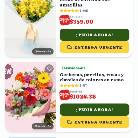
amarillas
(
4,661
)
$505.63
%
29
$359.00
OFF
¡PEDIR AHORA!
ENTREGA URGENTE
18
viendo
ENVÍO GRATIS
Gerberas, perritos, rosas y
claveles de colores en ramo
(
4,617
)
$1445.61
%
29
$1026.38
OFF
¡PEDIR AHORA!
ENTREGA URGENTE
17
viendo