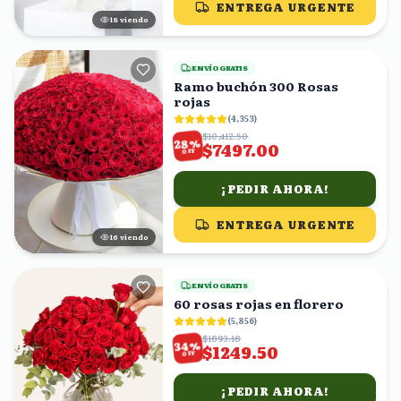
ENTREGA URGENTE
17
viendo
ENVÍO GRATIS
Ramo buchón 300 Rosas
rojas
(
4,353
)
$10,412.50
%
28
$7497.00
OFF
¡PEDIR AHORA!
ENTREGA URGENTE
16
viendo
ENVÍO GRATIS
60 rosas rojas en florero
(
5,856
)
$1893.18
%
34
$1249.50
OFF
¡PEDIR AHORA!