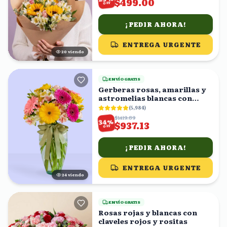
$499.00
OFF
¡PEDIR AHORA!
ENTREGA URGENTE
19
viendo
ENVÍO GRATIS
Gerberas rosas, amarillas y
astromelias blancas con
florero
(
5,984
)
$1419.89
%
34
$937.13
OFF
¡PEDIR AHORA!
ENTREGA URGENTE
23
viendo
ENVÍO GRATIS
Rosas rojas y blancas con
claveles rojos y rositas