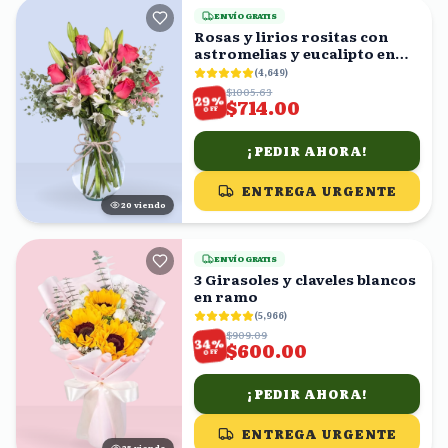
ENVÍO GRATIS
Rosas y lirios rositas con
astromelias y eucalipto en
florero
(
4,649
)
$1005.63
%
29
$714.00
OFF
¡PEDIR AHORA!
ENTREGA URGENTE
19
viendo
ENVÍO GRATIS
3 Girasoles y claveles blancos
en ramo
(
5,966
)
$909.09
%
34
$600.00
OFF
¡PEDIR AHORA!
ENTREGA URGENTE
25
viendo