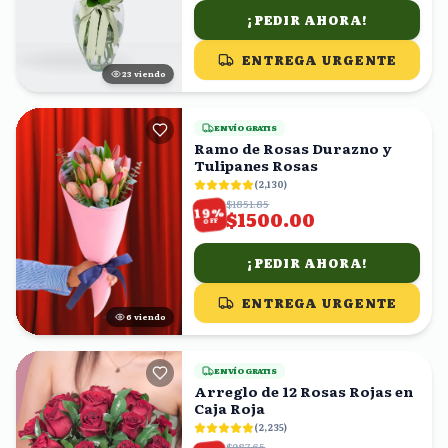
¡PEDIR AHORA!
ENTREGA URGENTE
23
viendo
ENVÍO GRATIS
Ramo de Rosas Durazno y
Tulipanes Rosas
(
2,130
)
$1851.85
%
19
$1500.00
OFF
¡PEDIR AHORA!
ENTREGA URGENTE
7
viendo
ENVÍO GRATIS
Arreglo de 12 Rosas Rojas en
Caja Roja
(
2,235
)
$987.65