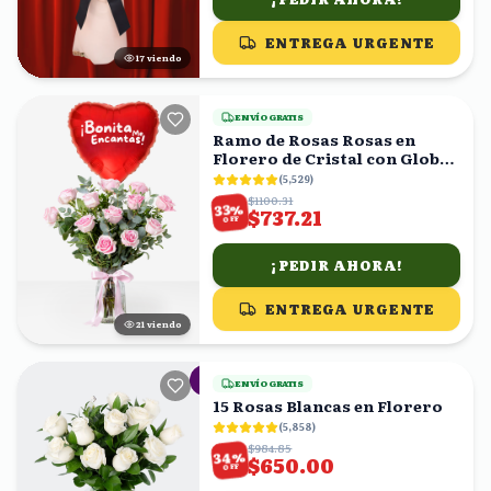
ENTREGA URGENTE
16
viendo
ENVÍO GRATIS
Ramo de Rosas Rosas en
Florero de Cristal con Globo
Corazón
(
5,529
)
$1100.31
%
33
$737.21
OFF
¡PEDIR AHORA!
ENTREGA URGENTE
22
viendo
ENVÍO GRATIS
15 Rosas Blancas en Florero
(
5,858
)
$984.85
%
34
$650.00
OFF