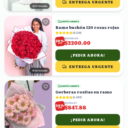
ENTREGA URGENTE
18
viendo
ENVÍO GRATIS
Ramo buchón 120 rosas rojas
(
4,516
)
$3098.59
%
29
$2200.00
OFF
¡PEDIR AHORA!
ENTREGA URGENTE
18
viendo
ENVÍO GRATIS
Gerberas rositas en ramo
(
5,987
)
$1284.67
%
34
$847.88
OFF
¡PEDIR AHORA!