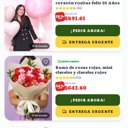
corazón rositas Feliz 20 Años
(
4,391
)
$1238.35
%
28
$891.61
OFF
¡PEDIR AHORA!
ENTREGA URGENTE
18
viendo
ENVÍO GRATIS
Ramo de rosas rojas, mini
claveles y claveles rojos
(
5,792
)
$973.64
%
34
$642.60
OFF
¡PEDIR AHORA!
ENTREGA URGENTE
24
viendo