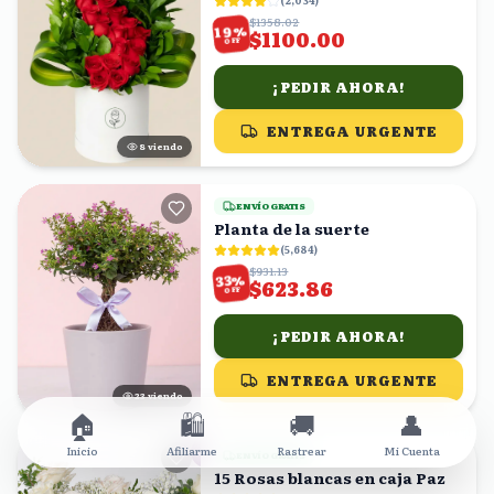
(
2,034
)
$1358.02
%
19
$1100.00
OFF
¡PEDIR AHORA!
ENTREGA URGENTE
7
viendo
ENVÍO GRATIS
Planta de la suerte
(
5,684
)
$931.13
%
33
$623.86
OFF
¡PEDIR AHORA!
ENTREGA URGENTE
23
viendo
🏠
🛍️
🚚
👤
Inicio
Afiliarme
Rastrear
Mi Cuenta
ENVÍO GRATIS
15 Rosas blancas en caja Paz