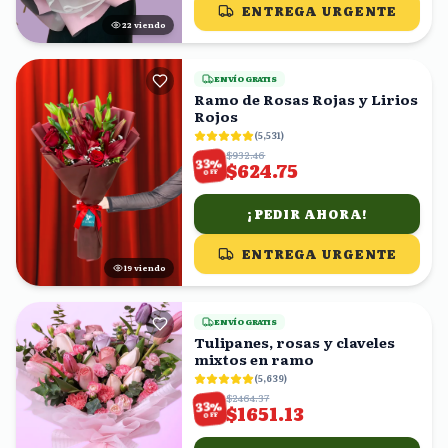
ENTREGA URGENTE
22
viendo
ENVÍO GRATIS
Ramo de Rosas Rojas y Lirios
Rojos
(
5,531
)
$932.46
%
33
$624.75
OFF
¡PEDIR AHORA!
ENTREGA URGENTE
18
viendo
ENVÍO GRATIS
Tulipanes, rosas y claveles
mixtos en ramo
(
5,639
)
$2464.37
%
33
$1651.13
OFF