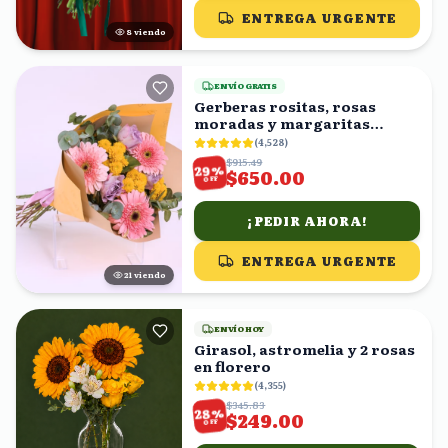
ENTREGA URGENTE
9
viendo
ENVÍO GRATIS
Gerberas rositas, rosas
moradas y margaritas
amarillas en ramo
(
4,528
)
$915.49
%
29
$650.00
OFF
¡PEDIR AHORA!
ENTREGA URGENTE
20
viendo
ENVÍO HOY
Girasol, astromelia y 2 rosas
en florero
(
4,355
)
$345.83
%
28
$249.00
OFF