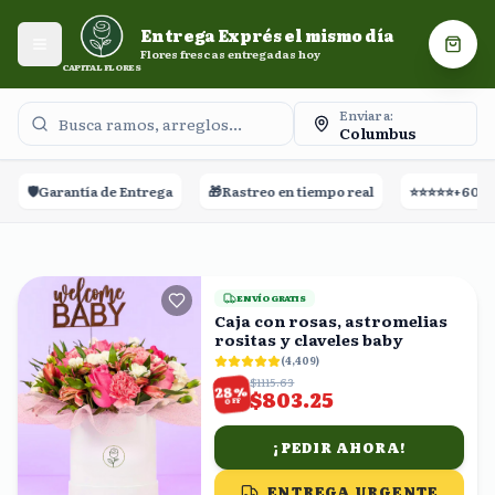
Entrega Exprés el mismo día. Flores frescas entregadas
Entrega Exprés el mismo día
hoy.
Abrir menú
Carri
Flores frescas entregadas hoy
CAPITAL FLORES
Enviar a:
Columbus
de Entrega
🎁
Rastreo en tiempo real
⭐⭐⭐⭐⭐
+60,000 Reseñas
ENVÍO GRATIS
Caja con rosas, astromelias
rositas y claveles baby
(
4,409
)
$1115.63
%
28
$803.25
OFF
¡PEDIR AHORA!
ENTREGA URGENTE