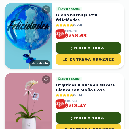
ENVÍO GRATIS
Globo burbuja azul
felicidades
(
5,554
)
$1132.28
%
33
$758.63
OFF
¡PEDIR AHORA!
ENTREGA URGENTE
23
viendo
ENVÍO GRATIS
Orquídea Blanca en Maceta
Blanca con Moño Rosa
(
5,637
)
$1072.34
%
33
$718.47
OFF
¡PEDIR AHORA!