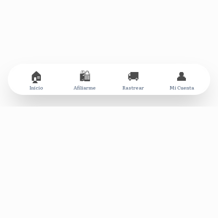
🏠
🛍️
🚚
👤
Inicio
Afiliarme
Rastrear
Mi Cuenta