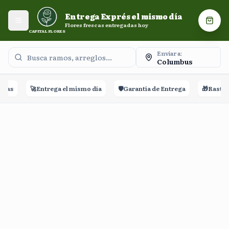
Entrega Exprés el mismo día. Flores frescas entregadas
Entrega Exprés el mismo día
hoy.
Abrir menú
Carri
Flores frescas entregadas hoy
CAPITAL FLORES
Enviar a:
Columbus
ñas
🚀
Entrega el mismo día
🛡️
Garantía de Entrega
🎁
Rastreo