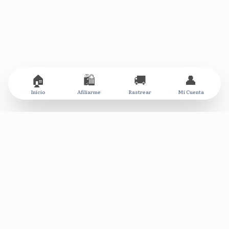
🏠
🛍️
🚚
👤
Inicio
Afiliarme
Rastrear
Mi Cuenta