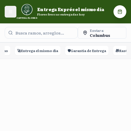
Entrega Exprés el mismo día. Flores frescas entregadas
Entrega Exprés el mismo día
hoy.
Abrir menú
Carri
Flores frescas entregadas hoy
CAPITAL FLORES
Enviar a:
Columbus
ñas
🚀
Entrega el mismo día
🛡️
Garantía de Entrega
🎁
Rastreo