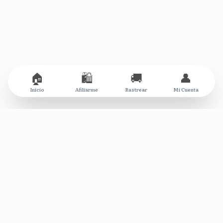
🏠
🛍️
🚚
👤
Inicio
Afiliarme
Rastrear
Mi Cuenta