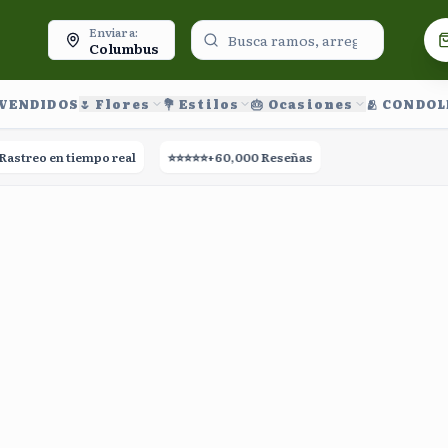
oy.
Enviar a:
Columbus
 VENDIDOS
🌷 Flores
💐 Estilos
🎂 Ocasiones
🫂 CONDO
treo en tiempo real
⭐⭐⭐⭐⭐
+60,000 Reseñas