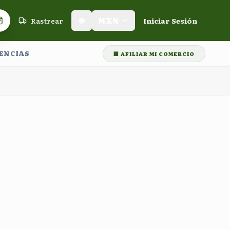
Rastrear
🌐
MXN
Iniciar Sesión
Carrito de compras
LENCIAS
🏢 AFILIAR MI COMERCIO