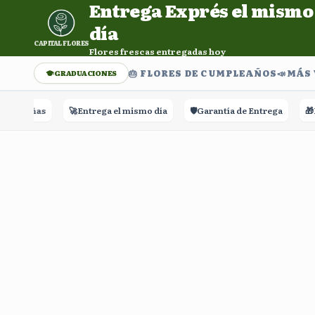
Entrega Exprés el mismo
Entrega Exprés el mismo día. Flores frescas entregadas h
día
CAPITAL FLORES
Flores frescas entregadas hoy
🎂 FLORES DE CUMPLEAÑOS
📣​MÁS
GRADUACIONES
Reseñas
🚀
Entrega el mismo día
🛡️
Garantía de Entrega
🎁
Ras