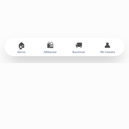
🏠
🛍️
🚚
👤
Inicio
Afiliarme
Rastrear
Mi Cuenta