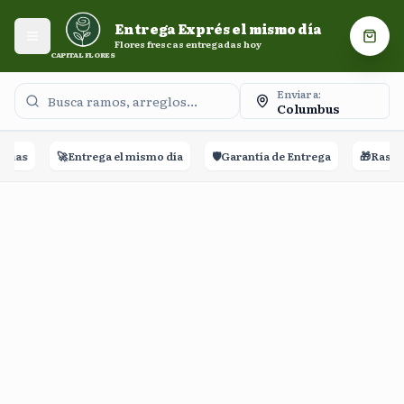
Entrega Exprés el mismo día. Flores frescas entregadas
Entrega Exprés el mismo día
hoy.
Abrir menú
Carri
Flores frescas entregadas hoy
CAPITAL FLORES
Enviar a:
Columbus
eñas
🚀
Entrega el mismo día
🛡️
Garantía de Entrega
🎁
Rastre