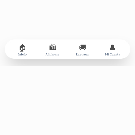
🏠
🛍️
🚚
👤
Inicio
Afiliarme
Rastrear
Mi Cuenta