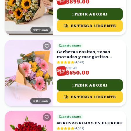
$899.00
OFF
¡PEDIR AHORA!
ENTREGA URGENTE
17
viendo
ENVÍO GRATIS
Gerberas rositas, rosas
moradas y margaritas
amarillas en ramo
(
4,528
)
$915.49
%
29
$650.00
OFF
¡PEDIR AHORA!
ENTREGA URGENTE
17
viendo
ENVÍO GRATIS
48 ROSAS ROJAS EN FLORERO
(
4,509
)