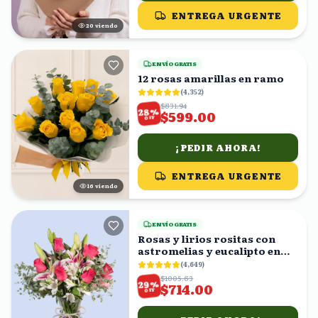
ENTREGA URGENTE
21
viendo
ENVÍO GRATIS
12 rosas amarillas en ramo
(
4,352
)
$831.94
%
28
$599.00
OFF
¡PEDIR AHORA!
ENTREGA URGENTE
16
viendo
ENVÍO GRATIS
Rosas y lirios rositas con
astromelias y eucalipto en
florero
(
4,649
)
$1005.63
%
29
$714.00
OFF