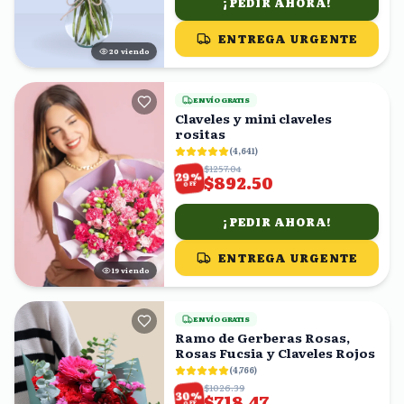
¡PEDIR AHORA!
ENTREGA URGENTE
20
viendo
ENVÍO GRATIS
Claveles y mini claveles
rositas
(
4,641
)
$1257.04
%
29
$892.50
OFF
¡PEDIR AHORA!
ENTREGA URGENTE
18
viendo
ENVÍO GRATIS
Ramo de Gerberas Rosas,
Rosas Fucsia y Claveles Rojos
(
4,766
)
$1026.39
%
30
$718.47
OFF