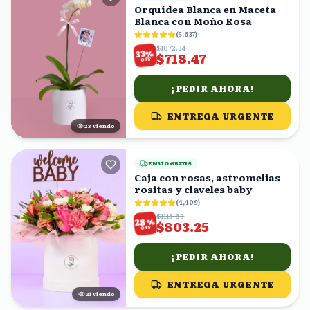
Orquídea Blanca en Maceta
Blanca con Moño Rosa
(
5,637
)
$1072.34
%
33
$718.47
OFF
¡PEDIR AHORA!
ENTREGA URGENTE
23
viendo
ENVÍO GRATIS
Caja con rosas, astromelias
rositas y claveles baby
(
4,409
)
$1115.63
%
28
$803.25
OFF
¡PEDIR AHORA!
ENTREGA URGENTE
20
viendo