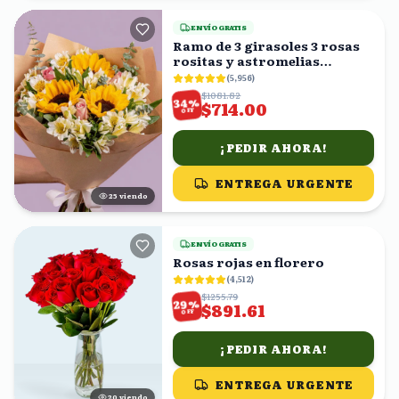
ENVÍO GRATIS
Ramo de 3 girasoles 3 rosas
rositas y astromelias
blancas
(
5,956
)
$1081.82
%
34
$714.00
OFF
¡PEDIR AHORA!
ENTREGA URGENTE
25
viendo
ENVÍO GRATIS
Rosas rojas en florero
(
4,512
)
$1255.79
%
29
$891.61
OFF
¡PEDIR AHORA!
ENTREGA URGENTE
19
viendo