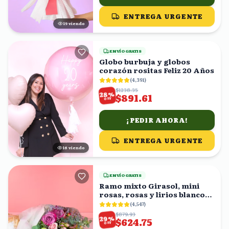
ENTREGA URGENTE
20
viendo
ENVÍO GRATIS
Globo burbuja y globos
corazón rositas Feliz 20 Años
(
4,391
)
$1238.35
%
28
$891.61
OFF
¡PEDIR AHORA!
ENTREGA URGENTE
16
viendo
ENVÍO GRATIS
Ramo mixto Girasol, mini
rosas, rosas y lirios blancos
en ramo
(
4,547
)
$879.93
%
29
$624.75
OFF