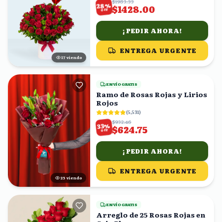
$1983.33
%
28
$1428.00
OFF
¡PEDIR AHORA!
ENTREGA URGENTE
16
viendo
ENVÍO GRATIS
Ramo de Rosas Rojas y Lirios
Rojos
(
5,531
)
$932.46
%
33
$624.75
OFF
¡PEDIR AHORA!
ENTREGA URGENTE
24
viendo
ENVÍO GRATIS
Arreglo de 25 Rosas Rojas en