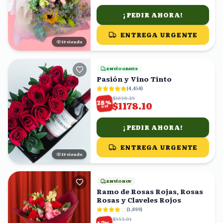
¡PEDIR AHORA!
ENTREGA URGENTE
18
viendo
ENVÍO GRATIS
Pasión y Vino Tinto
(
4,456
)
$1636.25
%
28
$1178.10
OFF
¡PEDIR AHORA!
ENTREGA URGENTE
19
viendo
ENVÍO HOY
Ramo de Rosas Rojas, Rosas
Rosas y Claveles Rojos
(
1,699
)
$553.01
%