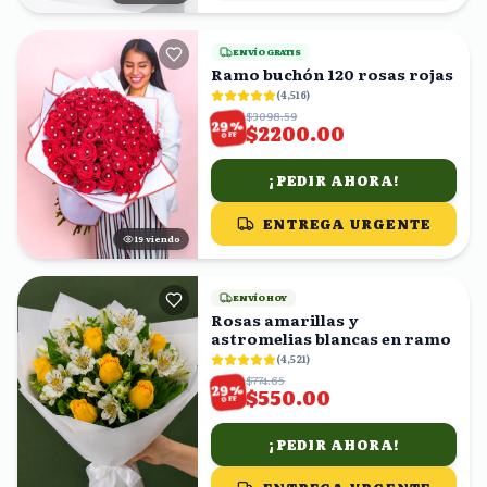
ENVÍO GRATIS
Ramo buchón 120 rosas rojas
(
4,516
)
$3098.59
%
29
$2200.00
OFF
¡PEDIR AHORA!
ENTREGA URGENTE
18
viendo
ENVÍO HOY
Rosas amarillas y
astromelias blancas en ramo
(
4,521
)
$774.65
%
29
$550.00
OFF
¡PEDIR AHORA!