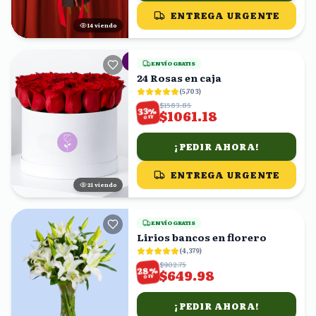
ENTREGA URGENTE
13
viendo
ENVÍO GRATIS
24 Rosas en caja
(
5,703
)
$1583.85
%
33
$1061.18
OFF
¡PEDIR AHORA!
ENTREGA URGENTE
22
viendo
ENVÍO GRATIS
Lirios bancos en florero
(
4,379
)
$902.75
%
28
$649.98
OFF
¡PEDIR AHORA!