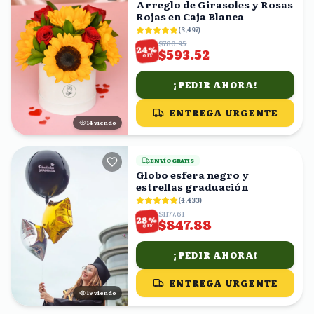
Arreglo de Girasoles y Rosas
Rojas en Caja Blanca
(
3,497
)
$780.95
%
24
$593.52
OFF
¡PEDIR AHORA!
ENTREGA URGENTE
14
viendo
ENVÍO GRATIS
Globo esfera negro y
estrellas graduación
(
4,433
)
$1177.61
%
28
$847.88
OFF
¡PEDIR AHORA!
ENTREGA URGENTE
19
viendo