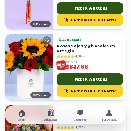
¡PEDIR AHORA!
ENTREGA URGENTE
15
viendo
ENVÍO GRATIS
Rosas rojas y girasoles en
arreglo
(
4,391
)
$1177.61
%
28
$847.88
OFF
¡PEDIR AHORA!
ENTREGA URGENTE
16
viendo
🏠
🛍️
🚚
👤
ENVÍO GRATIS
Ramo de Girasoles,
Inicio
Afiliarme
Rastrear
Mi Cuenta
Alstroemerias y Claveles
Rosas
(
2,220
)