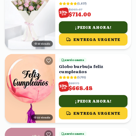
(
5,637
)
$1065.67
%
33
$714.00
OFF
¡PEDIR AHORA!
ENTREGA URGENTE
21
viendo
ENVÍO GRATIS
Globo burbuja feliz
cumpleaños
(
5,701
)
$997.73
%
33
$668.48
OFF
¡PEDIR AHORA!
ENTREGA URGENTE
21
viendo
ENVÍO GRATIS