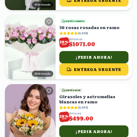
ENTREGA URGENTE
20
viendo
ENVÍO GRATIS
36 rosas rosadas en ramo
(
4,636
)
$1508.45
%
29
$1071.00
OFF
¡PEDIR AHORA!
ENTREGA URGENTE
18
viendo
ENVÍO HOY
Girasoles y astromelias
blancas en ramo
(
4,693
)
$702.82
%
29
$499.00
OFF
¡PEDIR AHORA!