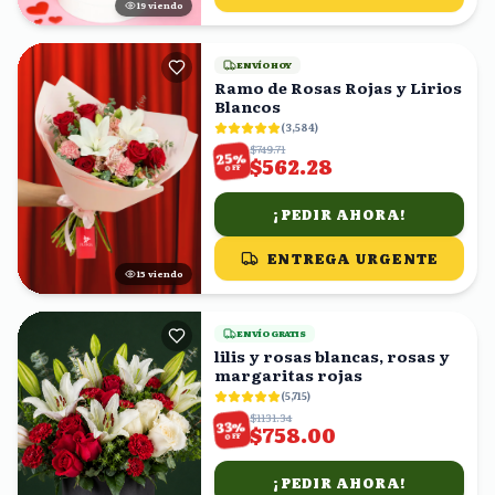
18
viendo
ENVÍO HOY
Ramo de Rosas Rojas y Lirios
Blancos
(
3,584
)
$749.71
%
25
$562.28
OFF
¡PEDIR AHORA!
ENTREGA URGENTE
15
viendo
ENVÍO GRATIS
lilis y rosas blancas, rosas y
margaritas rojas
(
5,715
)
$1131.34
%
33
$758.00
OFF
¡PEDIR AHORA!