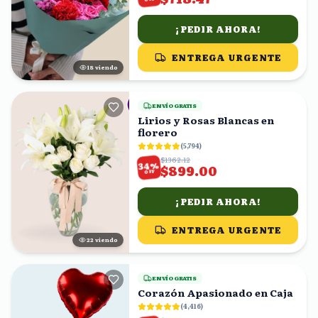
¡PEDIR AHORA!
ENTREGA URGENTE
17
viendo
ENVÍO GRATIS
Lirios y Rosas Blancas en
florero
(
5,794
)
$1362.12
%
34
$899.00
OFF
¡PEDIR AHORA!
ENTREGA URGENTE
23
viendo
ENVÍO GRATIS
Corazón Apasionado en Caja
(
4,416
)