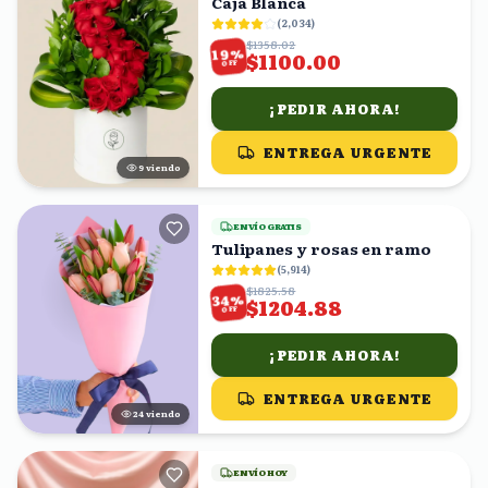
Caja Blanca
(
2,034
)
$1358.02
%
19
$1100.00
OFF
¡PEDIR AHORA!
ENTREGA URGENTE
9
viendo
ENVÍO GRATIS
Tulipanes y rosas en ramo
(
5,914
)
$1825.58
%
34
$1204.88
OFF
¡PEDIR AHORA!
ENTREGA URGENTE
24
viendo
ENVÍO HOY