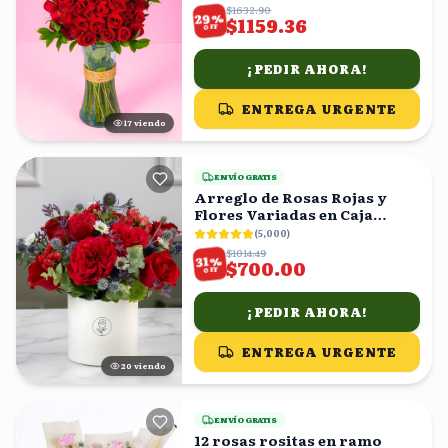
$1632.90
%
29
$1159.36
OFF
¡PEDIR AHORA!
ENTREGA URGENTE
18
viendo
ENVÍO GRATIS
Arreglo de Rosas Rojas y
Flores Variadas en Caja
Blanca
(
5,000
)
$1014.49
%
31
$700.00
OFF
¡PEDIR AHORA!
ENTREGA URGENTE
21
viendo
ENVÍO GRATIS
12 rosas rositas en ramo