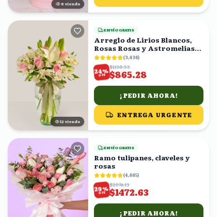
6
viendo
ENVÍO GRATIS
Arreglo de Lirios Blancos,
Rosas Rosas y Astromelias
en Florero
(
3,436
)
$1138.53
%
24
$865.28
OFF
¡PEDIR AHORA!
ENTREGA URGENTE
11
viendo
ENVÍO GRATIS
Ramo tulipanes, claveles y
rosas
(
4,665
)
$2074.13
%
29
$1472.63
OFF
¡PEDIR AHORA!