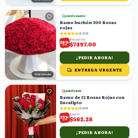
ENVÍO GRATIS
Ramo buchón 300 Rosas
rojas
(
4,353
)
$10,412.50
%
28
$7497.00
OFF
¡PEDIR AHORA!
ENTREGA URGENTE
17
viendo
ENVÍO HOY
Ramo de 12 Rosas Rojas con
Eucalipto
(
3,697
)
$749.71
%
25
$562.28
OFF
¡PEDIR AHORA!