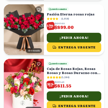
ENVÍO GRATIS
Pasión Eterna rosas rojas
(
1,056
)
$1057.65
%
15
$899.00
OFF
¡PEDIR AHORA!
ENTREGA URGENTE
3
viendo
ENVÍO GRATIS
Caja de Rosas Rojas, Rosas
Rosas y Rosas Durazno con
Topper 'Te Amo'
(
5,284
)
$1193.46
%
32
$811.55
OFF
¡PEDIR AHORA!
ENTREGA URGENTE