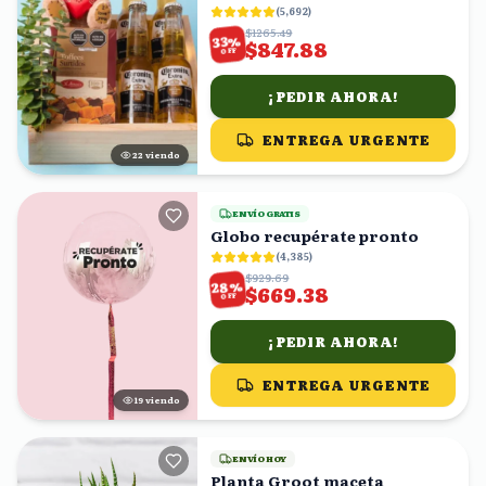
(
5,692
)
$1265.49
%
33
$847.88
OFF
¡PEDIR AHORA!
ENTREGA URGENTE
21
viendo
ENVÍO GRATIS
Globo recupérate pronto
(
4,385
)
$929.69
%
28
$669.38
OFF
¡PEDIR AHORA!
ENTREGA URGENTE
18
viendo
ENVÍO HOY
Planta Groot maceta