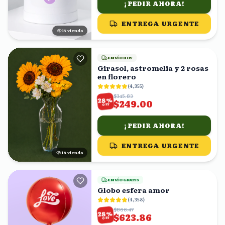
¡PEDIR AHORA!
ENTREGA URGENTE
16
viendo
ENVÍO HOY
Girasol, astromelia y 2 rosas
en florero
(
4,355
)
$345.83
%
28
$249.00
OFF
¡PEDIR AHORA!
ENTREGA URGENTE
17
viendo
ENVÍO GRATIS
Globo esfera amor
(
4,358
)
$866.47
%
28
$623.86
OFF