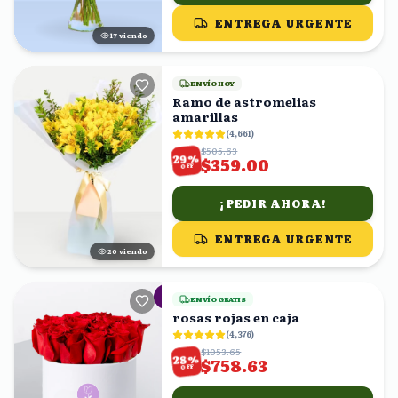
ENTREGA URGENTE
16
viendo
ENVÍO HOY
Ramo de astromelias
amarillas
(
4,661
)
$505.63
%
29
$359.00
OFF
¡PEDIR AHORA!
ENTREGA URGENTE
19
viendo
ENVÍO GRATIS
rosas rojas en caja
(
4,376
)
$1053.65
%
28
$758.63
OFF