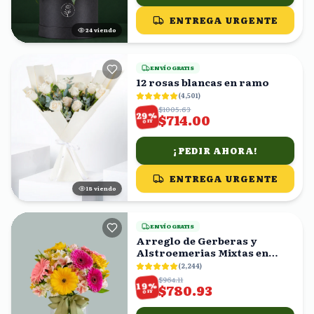
ENTREGA URGENTE
23
viendo
ENVÍO GRATIS
12 rosas blancas en ramo
(
4,501
)
$1005.63
%
29
$714.00
OFF
¡PEDIR AHORA!
ENTREGA URGENTE
18
viendo
ENVÍO GRATIS
Arreglo de Gerberas y
Alstroemerias Mixtas en
Florero con Moño Verde
(
2,244
)
$964.11
%
19
$780.93
OFF