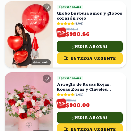
ENVÍO GRATIS
Globo burbuja amor y globos
corazón rojo
(
4,705
)
$1381.49
%
29
$980.86
OFF
¡PEDIR AHORA!
ENTREGA URGENTE
19
viendo
ENVÍO GRATIS
Arreglo de Rosas Rojas,
Rosas Rosas y Claveles
Blancos en Caja Rosa
(
2,071
)
$1111.11
%
19
$900.00
OFF
¡PEDIR AHORA!
ENTREGA URGENTE