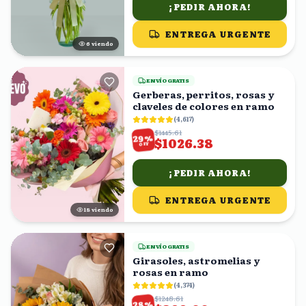
¡PEDIR AHORA!
ENTREGA URGENTE
5
viendo
ENVÍO GRATIS
Gerberas, perritos, rosas y
claveles de colores en ramo
(
4,617
)
$1445.61
%
29
$1026.38
OFF
¡PEDIR AHORA!
ENTREGA URGENTE
18
viendo
ENVÍO GRATIS
Girasoles, astromelias y
rosas en ramo
(
4,374
)
$1248.61
%
28