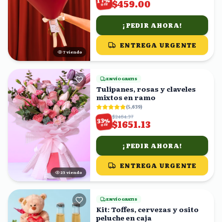
17
$459.00
OFF
¡PEDIR AHORA!
ENTREGA URGENTE
6
viendo
ENVÍO GRATIS
Tulipanes, rosas y claveles
mixtos en ramo
(
5,639
)
$2464.37
%
33
$1651.13
OFF
¡PEDIR AHORA!
ENTREGA URGENTE
24
viendo
ENVÍO GRATIS
Kit: Toffes, cervezas y osito
peluche en caja