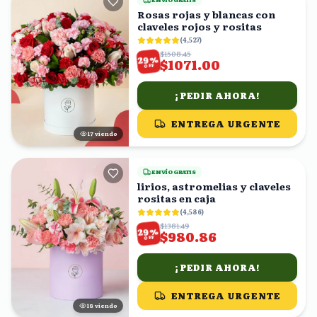
Rosas rojas y blancas con
claveles rojos y rositas
(
4,527
)
$1508.45
%
29
$1071.00
OFF
¡PEDIR AHORA!
ENTREGA URGENTE
16
viendo
ENVÍO GRATIS
lirios, astromelias y claveles
rositas en caja
(
4,586
)
$1381.49
%
29
$980.86
OFF
¡PEDIR AHORA!
ENTREGA URGENTE
17
viendo