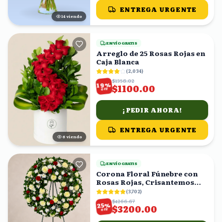
ENTREGA URGENTE
13
viendo
ENVÍO GRATIS
Arreglo de 25 Rosas Rojas en
Caja Blanca
(
2,034
)
$1358.02
%
19
$1100.00
OFF
¡PEDIR AHORA!
ENTREGA URGENTE
5
viendo
ENVÍO GRATIS
Corona Floral Fúnebre con
Rosas Rojas, Crisantemos
Blancos y Amarillos
(
3,702
)
$4266.67
%
25
$3200.00
OFF