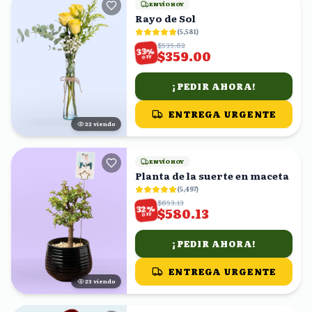
ENVÍO HOY
Rayo de Sol
(
5,581
)
$535.82
%
33
$359.00
OFF
¡PEDIR AHORA!
ENTREGA URGENTE
23
viendo
ENVÍO HOY
Planta de la suerte en maceta
(
5,497
)
$853.13
%
32
$580.13
OFF
¡PEDIR AHORA!
ENTREGA URGENTE
23
viendo