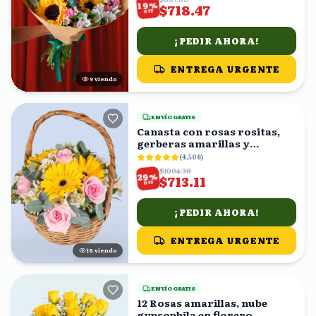
%
19
$718.47
OFF
¡PEDIR AHORA!
ENTREGA URGENTE
8
viendo
ENVÍO GRATIS
Canasta con rosas rositas,
gerberas amarillas y
astromelias blancas
(
4,506
)
$1004.38
%
29
$713.11
OFF
¡PEDIR AHORA!
ENTREGA URGENTE
19
viendo
ENVÍO GRATIS
12 Rosas amarillas, nube
gypsophila en florero