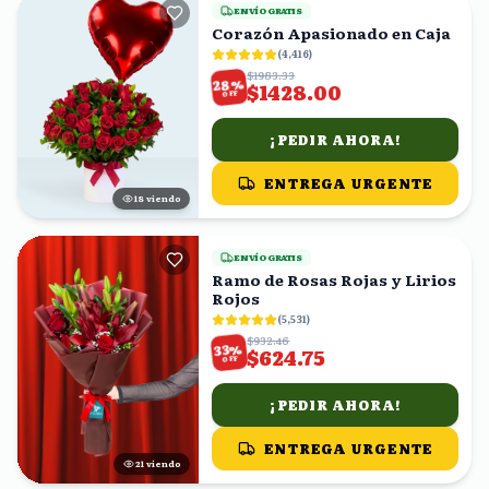
ENVÍO GRATIS
Corazón Apasionado en Caja
(
4,416
)
$1983.33
%
28
$1428.00
OFF
¡PEDIR AHORA!
ENTREGA URGENTE
18
viendo
ENVÍO GRATIS
Ramo de Rosas Rojas y Lirios
Rojos
(
5,531
)
$932.46
%
33
$624.75
OFF
¡PEDIR AHORA!
ENTREGA URGENTE
20
viendo