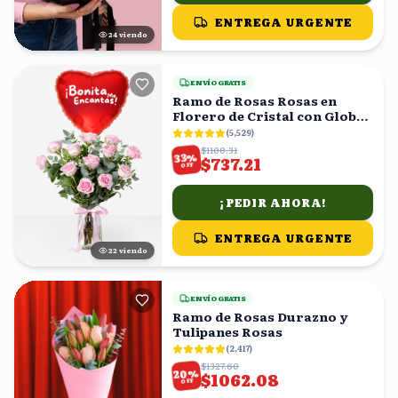
ENTREGA URGENTE
24
viendo
ENVÍO GRATIS
Ramo de Rosas Rosas en
Florero de Cristal con Globo
Corazón
(
5,529
)
$1100.31
%
33
$737.21
OFF
¡PEDIR AHORA!
ENTREGA URGENTE
22
viendo
ENVÍO GRATIS
Ramo de Rosas Durazno y
Tulipanes Rosas
(
2,417
)
$1327.60
%
20
$1062.08
OFF