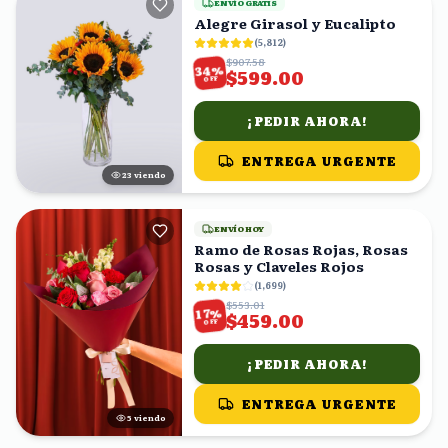
ENVÍO GRATIS
Alegre Girasol y Eucalipto
(
5,812
)
$907.58
%
34
$599.00
OFF
¡PEDIR AHORA!
ENTREGA URGENTE
22
viendo
ENVÍO HOY
Ramo de Rosas Rojas, Rosas
Rosas y Claveles Rojos
(
1,699
)
$553.01
%
17
$459.00
OFF
¡PEDIR AHORA!
ENTREGA URGENTE
4
viendo