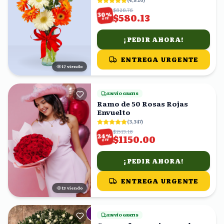
(
4,820
)
$828.76
%
30
$580.13
OFF
¡PEDIR AHORA!
ENTREGA URGENTE
17
viendo
ENVÍO GRATIS
Ramo de 50 Rosas Rojas
Envuelto
(
3,347
)
$1513.16
%
24
$1150.00
OFF
¡PEDIR AHORA!
ENTREGA URGENTE
13
viendo
ENVÍO GRATIS