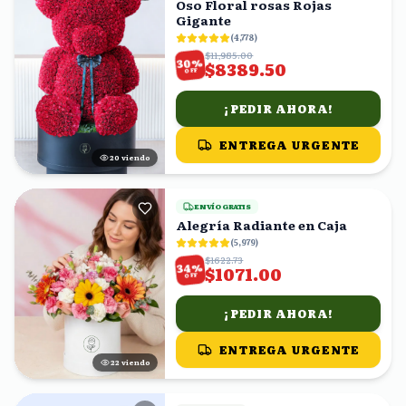
Oso Floral rosas Rojas
Gigante
(
4,778
)
$11,985.00
%
30
$8389.50
OFF
¡PEDIR AHORA!
ENTREGA URGENTE
19
viendo
ENVÍO GRATIS
Alegría Radiante en Caja
(
5,979
)
$1622.73
%
34
$1071.00
OFF
¡PEDIR AHORA!
ENTREGA URGENTE
21
viendo