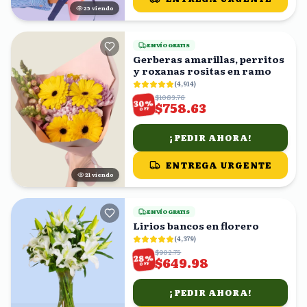
25
viendo
ENVÍO GRATIS
Gerberas amarillas, perritos
y roxanas rositas en ramo
(
4,914
)
$1083.76
%
30
$758.63
OFF
¡PEDIR AHORA!
ENTREGA URGENTE
21
viendo
ENVÍO GRATIS
Lirios bancos en florero
(
4,379
)
$902.75
%
28
$649.98
OFF
¡PEDIR AHORA!