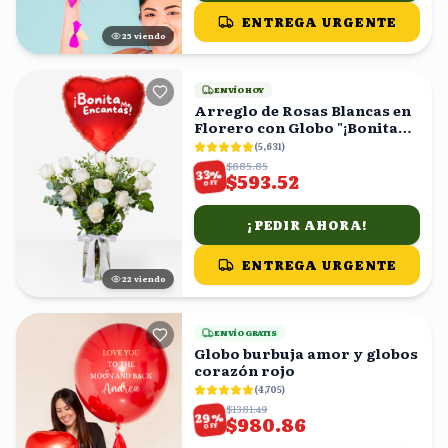
ENTREGA URGENTE
25
viendo
ENVÍO HOY
Arreglo de Rosas Blancas en
Florero con Globo "¡Bonita
Me Encantas!"
(
5,631
)
$885.85
%
33
$593.52
OFF
¡PEDIR AHORA!
ENTREGA URGENTE
23
viendo
ENVÍO GRATIS
Globo burbuja amor y globos
corazón rojo
(
4,705
)
$1381.49
%
29
$980.86
OFF