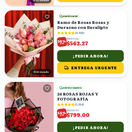
22
viendo
ENVÍO HOY
Ramo de Rosas Rosas y
Durazno con Eucalipto
(
4,961
)
$803.24
%
30
$562.27
OFF
¡PEDIR AHORA!
ENTREGA URGENTE
19
viendo
ENVÍO GRATIS
24 ROSAS ROJAS Y
FOTOGRAFÍA
(
5,914
)
$1210.61
%
34
$799.00
OFF
¡PEDIR AHORA!