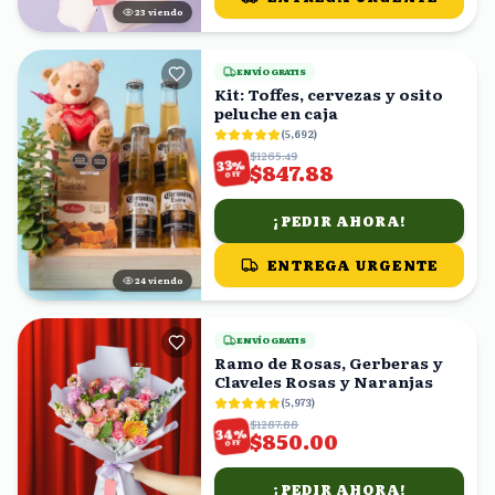
24
viendo
ENVÍO GRATIS
Kit: Toffes, cervezas y osito
peluche en caja
(
5,692
)
$1265.49
%
33
$847.88
OFF
¡PEDIR AHORA!
ENTREGA URGENTE
24
viendo
ENVÍO GRATIS
Ramo de Rosas, Gerberas y
Claveles Rosas y Naranjas
(
5,973
)
$1287.88
%
34
$850.00
OFF
¡PEDIR AHORA!