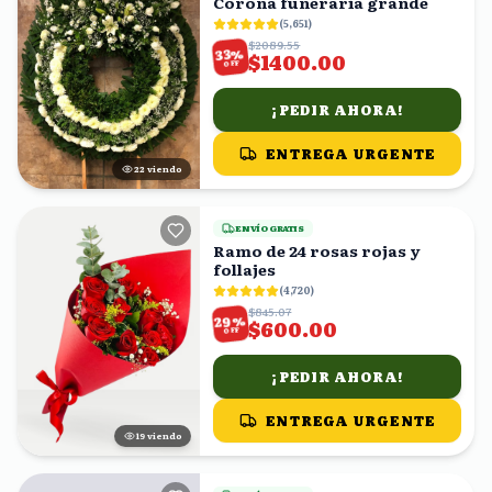
Corona funeraria grande
(
5,651
)
$2089.55
%
33
$1400.00
OFF
¡PEDIR AHORA!
ENTREGA URGENTE
21
viendo
ENVÍO GRATIS
Ramo de 24 rosas rojas y
follajes
(
4,720
)
$845.07
%
29
$600.00
OFF
¡PEDIR AHORA!
ENTREGA URGENTE
20
viendo