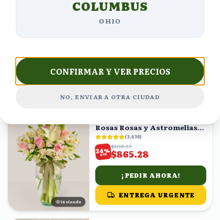
COLUMBUS
Eucalipto y Flor Morada
(
1,032
)
OHIO
$808.49
%
15
$687.22
OFF
¡PEDIR AHORA!
CONFIRMAR Y VER PRECIOS
ENTREGA URGENTE
4
viendo
NO, ENVIAR A OTRA CIUDAD
ENVÍO GRATIS
Arreglo de Lirios Blancos,
Rosas Rosas y Astromelias
en Florero
(
3,436
)
$1138.53
%
24
$865.28
OFF
¡PEDIR AHORA!
ENTREGA URGENTE
15
viendo