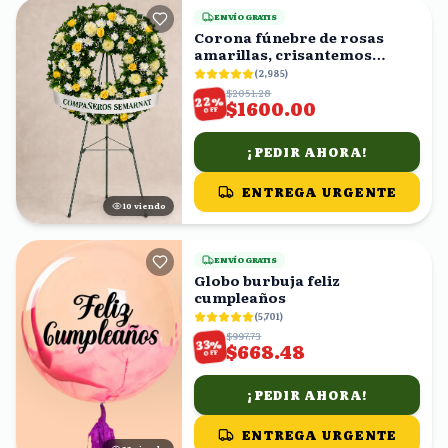
ENVÍO GRATIS
Corona fúnebre de rosas
amarillas, crisantemos
blancos y follaje
(
2,985
)
$2051.28
%
22
$1600.00
OFF
¡PEDIR AHORA!
ENTREGA URGENTE
11
viendo
ENVÍO GRATIS
Globo burbuja feliz
cumpleaños
(
5,701
)
$997.73
%
33
$668.48
OFF
¡PEDIR AHORA!
ENTREGA URGENTE