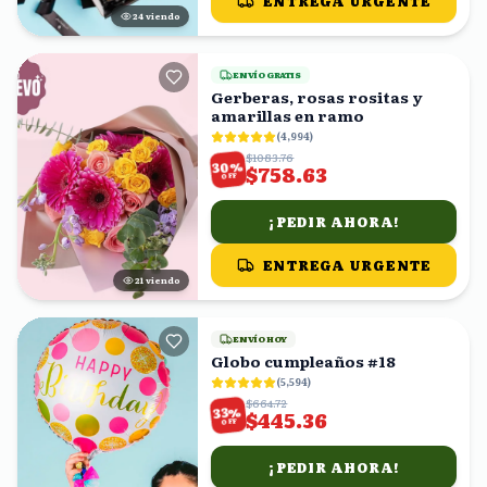
ENTREGA URGENTE
25
viendo
ENVÍO GRATIS
Gerberas, rosas rositas y
amarillas en ramo
(
4,994
)
$1083.76
%
30
$758.63
OFF
¡PEDIR AHORA!
ENTREGA URGENTE
22
viendo
ENVÍO HOY
Globo cumpleaños #18
(
5,594
)
$664.72
%
33
$445.36
OFF
¡PEDIR AHORA!