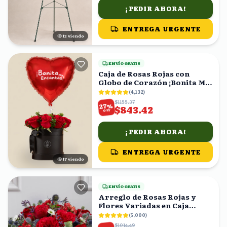
¡PEDIR AHORA!
ENTREGA URGENTE
13
viendo
ENVÍO GRATIS
Caja de Rosas Rojas con
Globo de Corazón ¡Bonita Me
Encantas!
(
4,132
)
$1155.37
%
27
$843.42
OFF
¡PEDIR AHORA!
ENTREGA URGENTE
18
viendo
ENVÍO GRATIS
Arreglo de Rosas Rojas y
Flores Variadas en Caja
Blanca
(
5,000
)
$1014.49