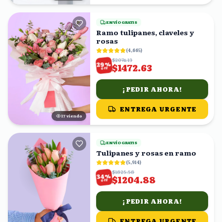
ENVÍO GRATIS
Ramo tulipanes, claveles y
rosas
(
4,665
)
$2074.13
%
29
$1472.63
OFF
¡PEDIR AHORA!
ENTREGA URGENTE
18
viendo
ENVÍO GRATIS
Tulipanes y rosas en ramo
(
5,914
)
$1825.58
%
34
$1204.88
OFF
¡PEDIR AHORA!
ENTREGA URGENTE