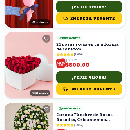
¡PEDIR AHORA!
ENTREGA URGENTE
10
viendo
ENVÍO GRATIS
24 rosas rojas en caja forma
de corazón
(
5,979
)
$1212.12
%
34
$800.00
OFF
¡PEDIR AHORA!
ENTREGA URGENTE
22
viendo
ENVÍO GRATIS
Corona Fúnebre de Rosas
Rosadas, Crisantemos
Amarillos y Follaje
(
5,052
)