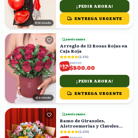
¡PEDIR AHORA!
ENTREGA URGENTE
17
viendo
ENVÍO GRATIS
Arreglo de 12 Rosas Rojas en
Caja Roja
(
2,235
)
$987.65
%
19
$800.00
OFF
¡PEDIR AHORA!
ENTREGA URGENTE
7
viendo
ENVÍO GRATIS
Ramo de Girasoles,
Alstroemerias y Claveles
Rosas
(
2,220
)
$887.00