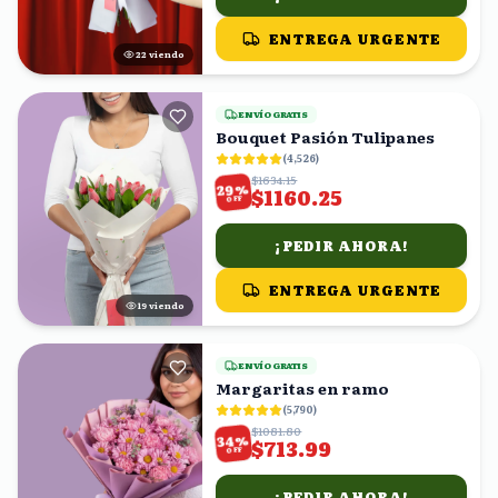
ENTREGA URGENTE
21
viendo
ENVÍO GRATIS
Bouquet Pasión Tulipanes
(
4,526
)
$1634.15
%
29
$1160.25
OFF
¡PEDIR AHORA!
ENTREGA URGENTE
18
viendo
ENVÍO GRATIS
Margaritas en ramo
(
5,790
)
$1081.80
%
34
$713.99
OFF
¡PEDIR AHORA!