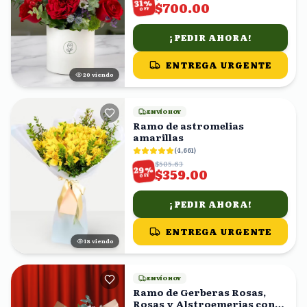
%
31
$700.00
OFF
¡PEDIR AHORA!
ENTREGA URGENTE
21
viendo
ENVÍO HOY
Ramo de astromelias
amarillas
(
4,661
)
$505.63
%
29
$359.00
OFF
¡PEDIR AHORA!
ENTREGA URGENTE
17
viendo
ENVÍO HOY
Ramo de Gerberas Rosas,
Rosas y Alstroemerias con