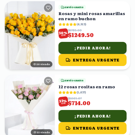
ENVÍO GRATIS
Rosas y mini rosas amarillas
en ramo buchon
(
4,913
)
$1785.00
%
30
$1249.50
OFF
¡PEDIR AHORA!
ENTREGA URGENTE
21
viendo
ENVÍO GRATIS
12 rosas rositas en ramo
(
5,637
)
$1065.67
%
33
$714.00
OFF
¡PEDIR AHORA!
ENTREGA URGENTE
21
viendo