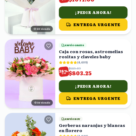
¡PEDIR AHORA!
ENTREGA URGENTE
20
viendo
ENVÍO GRATIS
Caja con rosas, astromelias
rositas y claveles baby
(
4,409
)
$1115.63
%
28
$803.25
OFF
¡PEDIR AHORA!
ENTREGA URGENTE
17
viendo
ENVÍO HOY
Gerberas naranjas y blancas
en florero