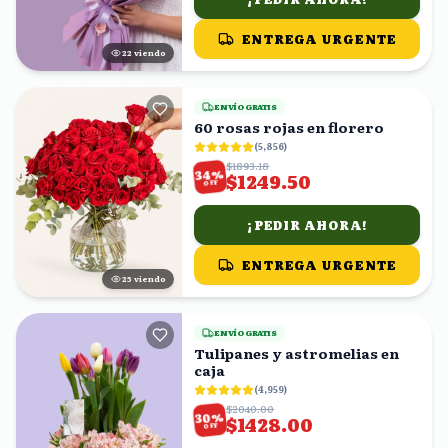
ENTREGA URGENTE
21
viendo
ENVÍO GRATIS
60 rosas rojas en florero
(
5,856
)
$1893.18
%
34
$1249.50
OFF
¡PEDIR AHORA!
ENTREGA URGENTE
25
viendo
ENVÍO GRATIS
Tulipanes y astromelias en
caja
(
4,959
)
$2040.00
%
30
$1428.00
OFF