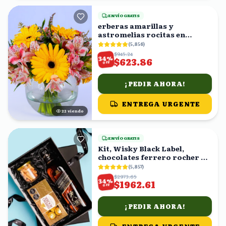
ENVÍO GRATIS
erberas amarillas y
astromelias rocitas en
florero
(
5,856
)
$945.24
%
34
$623.86
OFF
¡PEDIR AHORA!
ENTREGA URGENTE
21
viendo
ENVÍO GRATIS
Kit, Wisky Black Label,
chocolates ferrero rocher y
cacahuates en caja
(
5,857
)
$2973.65
%
34
$1962.61
OFF
¡PEDIR AHORA!