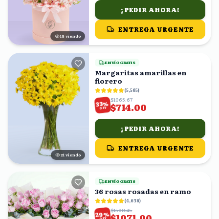
¡PEDIR AHORA!
ENTREGA URGENTE
18
viendo
ENVÍO GRATIS
Margaritas amarillas en
florero
(
5,565
)
$1065.67
%
33
$714.00
OFF
¡PEDIR AHORA!
ENTREGA URGENTE
20
viendo
ENVÍO GRATIS
36 rosas rosadas en ramo
(
4,636
)
$1508.45
%
29
$1071.00
OFF