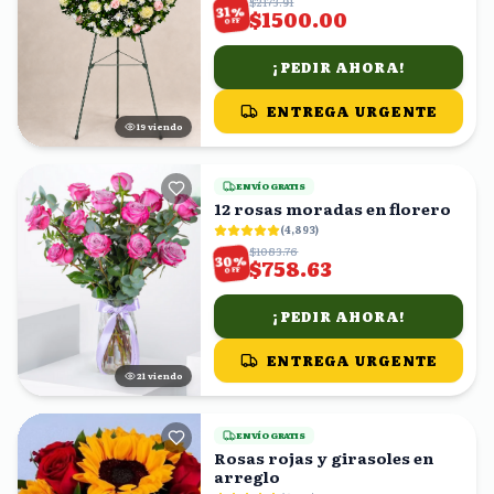
$2173.91
%
31
$1500.00
OFF
¡PEDIR AHORA!
ENTREGA URGENTE
20
viendo
ENVÍO GRATIS
12 rosas moradas en florero
(
4,893
)
$1083.76
%
30
$758.63
OFF
¡PEDIR AHORA!
ENTREGA URGENTE
20
viendo
ENVÍO GRATIS
Rosas rojas y girasoles en
arreglo