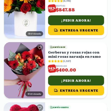
(
4,391
)
$1177.61
%
28
$847.88
OFF
¡PEDIR AHORA!
ENTREGA URGENTE
18
viendo
ENVÍO HOY
Gerberas y rosas rojas con
mini rosas naranja en ramo
(
5,987
)
$606.06
%
34
$400.00
OFF
¡PEDIR AHORA!
ENTREGA URGENTE
25
viendo
ENVÍO GRATIS