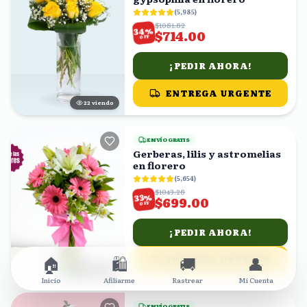
(
5,985
)
$1081.82
%
34
$714.00
OFF
¡PEDIR AHORA!
ENTREGA URGENTE
21
viendo
ENVÍO GRATIS
Gerberas, lilis y astromelias
en florero
(
5,654
)
$1043.28
%
33
$699.00
OFF
¡PEDIR AHORA!
🏠
🛍️
🚚
👤
ENTREGA URGENTE
21
viendo
Inicio
Afiliarme
Rastrear
Mi Cuenta
ENVÍO GRATIS