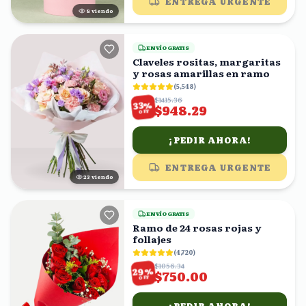
ENTREGA URGENTE
8
viendo
ENVÍO GRATIS
Claveles rositas, margaritas
y rosas amarillas en ramo
(
5,548
)
$1415.36
%
33
$948.29
OFF
¡PEDIR AHORA!
ENTREGA URGENTE
24
viendo
ENVÍO GRATIS
Ramo de 24 rosas rojas y
follajes
(
4,720
)
$1056.34
%
29
$750.00
OFF