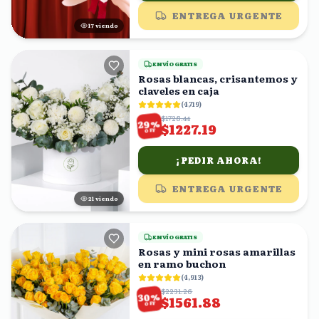
ENTREGA URGENTE
17
viendo
ENVÍO GRATIS
Rosas blancas, crisantemos y
claveles en caja
(
4,719
)
$1728.44
%
29
$1227.19
OFF
¡PEDIR AHORA!
ENTREGA URGENTE
20
viendo
ENVÍO GRATIS
Rosas y mini rosas amarillas
en ramo buchon
(
4,913
)
$2231.26
%
30
$1561.88
OFF