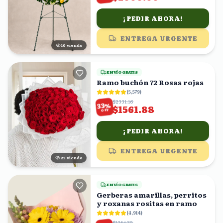
¡PEDIR AHORA!
ENTREGA URGENTE
10
viendo
ENVÍO GRATIS
Ramo buchón 72 Rosas rojas
(
5,579
)
$2331.16
%
33
$1561.88
OFF
¡PEDIR AHORA!
ENTREGA URGENTE
23
viendo
ENVÍO GRATIS
Gerberas amarillas, perritos
y roxanas rositas en ramo
(
4,914
)
$1354.70