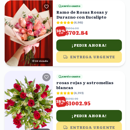
ENVÍO GRATIS
Ramo de Rosas Rosas y
Durazno con Eucalipto
(
4,961
)
$1004.06
%
30
$702.84
OFF
¡PEDIR AHORA!
ENTREGA URGENTE
20
viendo
ENVÍO GRATIS
rosas rojas y astromelias
blancas
(
4,393
)
$1392.99
%
28
$1002.95
OFF
¡PEDIR AHORA!
ENTREGA URGENTE