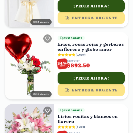
¡PEDIR AHORA!
ENTREGA URGENTE
23
viendo
ENVÍO GRATIS
lirios, rosas rojas y gerberas
en florero y globo amor
(
5,909
)
$1352.27
%
34
$892.50
OFF
¡PEDIR AHORA!
ENTREGA URGENTE
25
viendo
ENVÍO GRATIS
Lirios rositas y blancos en
florero
(
4,703
)
$1335.62