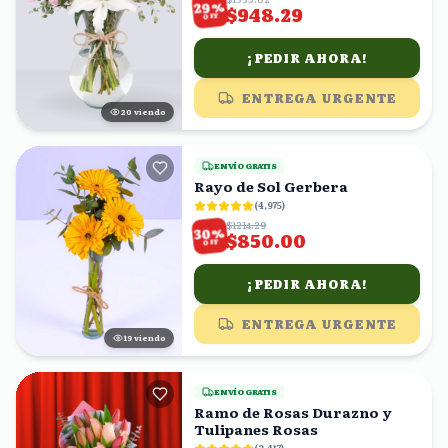
%
29
$948.29
OFF
¡PEDIR AHORA!
ENTREGA URGENTE
21
viendo
ENVÍO GRATIS
Rayo de Sol Gerbera
(
4,975
)
$1214.29
%
30
$850.00
OFF
¡PEDIR AHORA!
ENTREGA URGENTE
18
viendo
ENVÍO GRATIS
Ramo de Rosas Durazno y
Tulipanes Rosas