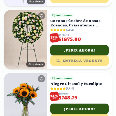
18
viendo
ENVÍO GRATIS
Corona Fúnebre de Rosas
Rosadas, Crisantemos
Amarillos y Follaje
(
5,052
)
$2717.39
%
31
$1875.00
OFF
¡PEDIR AHORA!
ENTREGA URGENTE
20
viendo
ENVÍO GRATIS
Alegre Girasol y Eucalipto
(
5,812
)
$1134.47
%
34
$748.75
OFF
¡PEDIR AHORA!