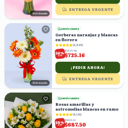
ENTREGA URGENTE
17
viendo
ENVÍO GRATIS
Gerberas naranjas y blancas
en florero
(
4,820
)
$1035.94
%
30
$725.16
OFF
¡PEDIR AHORA!
ENTREGA URGENTE
19
viendo
ENVÍO GRATIS
Rosas amarillas y
astromelias blancas en ramo
(
4,521
)
$968.31
%
29
$687.50
OFF