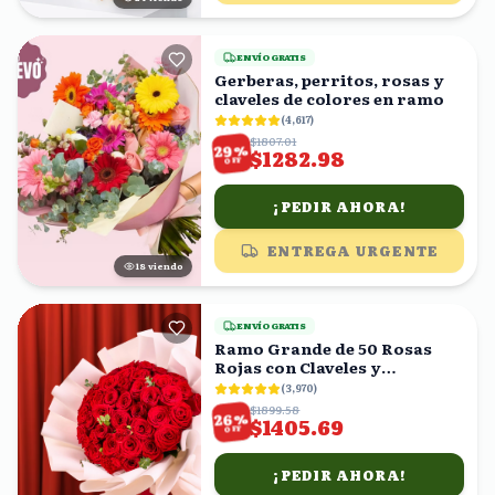
ENVÍO GRATIS
Gerberas, perritos, rosas y
claveles de colores en ramo
(
4,617
)
$1807.01
%
29
$1282.98
OFF
¡PEDIR AHORA!
ENTREGA URGENTE
19
viendo
ENVÍO GRATIS
Ramo Grande de 50 Rosas
Rojas con Claveles y
Eucalipto
(
3,970
)
$1899.58
%
26
$1405.69
OFF
¡PEDIR AHORA!