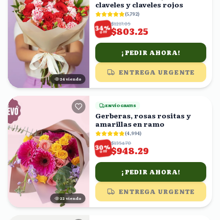
claveles y claveles rojos
(
5,792
)
$1217.05
%
34
$803.25
OFF
¡PEDIR AHORA!
ENTREGA URGENTE
24
viendo
ENVÍO GRATIS
Gerberas, rosas rositas y
amarillas en ramo
(
4,994
)
$1354.70
%
30
$948.29
OFF
¡PEDIR AHORA!
ENTREGA URGENTE
21
viendo