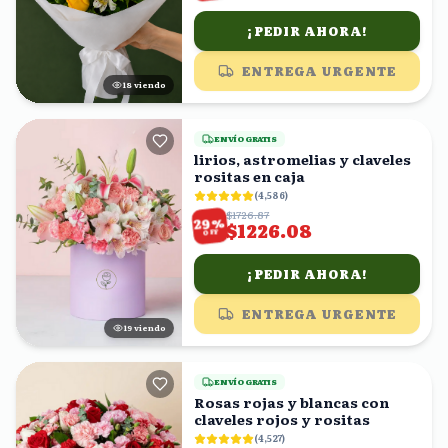
¡PEDIR AHORA!
ENTREGA URGENTE
17
viendo
ENVÍO GRATIS
lirios, astromelias y claveles
rositas en caja
(
4,586
)
$1726.87
%
29
$1226.08
OFF
¡PEDIR AHORA!
ENTREGA URGENTE
19
viendo
ENVÍO GRATIS
Rosas rojas y blancas con
claveles rojos y rositas
(
4,527
)