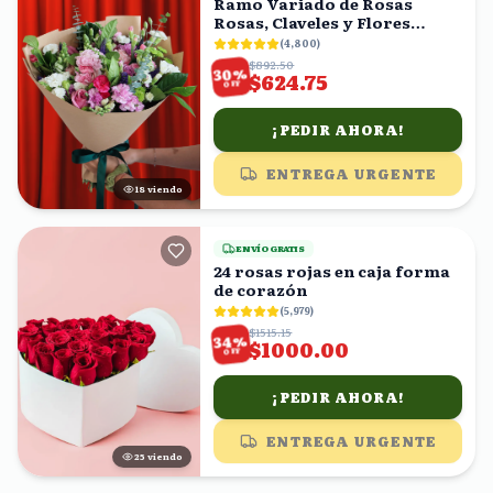
Ramo Variado de Rosas
Rosas, Claveles y Flores
Mixtas con Eucalipto
(
4,800
)
$892.50
%
30
$624.75
OFF
¡PEDIR AHORA!
ENTREGA URGENTE
18
viendo
ENVÍO GRATIS
24 rosas rojas en caja forma
de corazón
(
5,979
)
$1515.15
%
34
$1000.00
OFF
¡PEDIR AHORA!
ENTREGA URGENTE
24
viendo