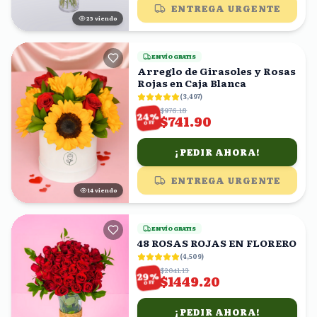
ENTREGA URGENTE
24
viendo
ENVÍO GRATIS
Arreglo de Girasoles y Rosas
Rojas en Caja Blanca
(
3,497
)
$976.18
%
24
$741.90
OFF
¡PEDIR AHORA!
ENTREGA URGENTE
13
viendo
ENVÍO GRATIS
48 ROSAS ROJAS EN FLORERO
(
4,509
)
$2041.13
%
29
$1449.20
OFF
¡PEDIR AHORA!