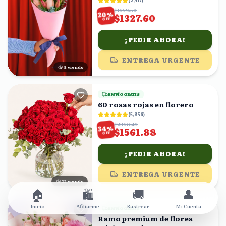
(
2,417
)
$1659.50
%
20
$1327.60
OFF
¡PEDIR AHORA!
ENTREGA URGENTE
8
viendo
ENVÍO GRATIS
60 rosas rojas en florero
(
5,856
)
$2366.48
%
34
$1561.88
OFF
¡PEDIR AHORA!
ENTREGA URGENTE
25
viendo
🏠
🛍️
🚚
👤
Inicio
Afiliarme
Rastrear
Mi Cuenta
ENVÍO GRATIS
Ramo premium de flores