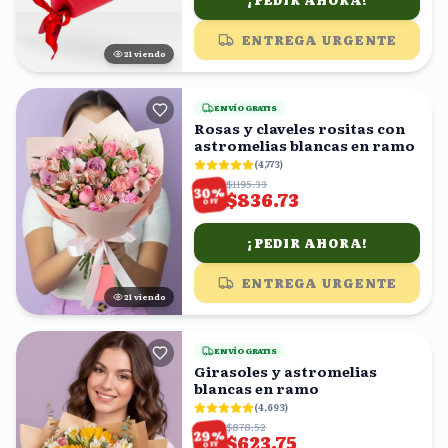
¡PEDIR AHORA!
ENTREGA URGENTE
20
viendo
ENVÍO GRATIS
Rosas y claveles rositas con
astromelias blancas en ramo
(
4,773
)
$1195.33
%
30
$836.73
OFF
¡PEDIR AHORA!
ENTREGA URGENTE
21
viendo
ENVÍO GRATIS
Girasoles y astromelias
blancas en ramo
(
4,693
)
$878.52
%
29
$623.75
OFF