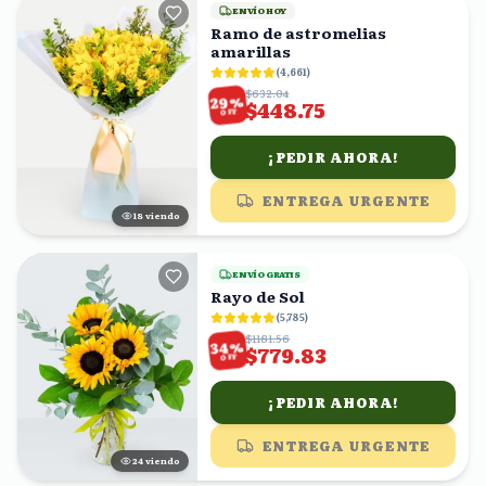
ENVÍO HOY
Ramo de astromelias
amarillas
(
4,661
)
$632.04
%
29
$448.75
OFF
¡PEDIR AHORA!
ENTREGA URGENTE
19
viendo
ENVÍO GRATIS
Rayo de Sol
(
5,785
)
$1181.56
%
34
$779.83
OFF
¡PEDIR AHORA!
ENTREGA URGENTE
24
viendo