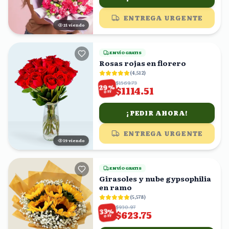
ENTREGA URGENTE
21
viendo
ENVÍO GRATIS
Rosas rojas en florero
(
4,512
)
$1569.73
%
29
$1114.51
OFF
¡PEDIR AHORA!
ENTREGA URGENTE
19
viendo
ENVÍO GRATIS
Girasoles y nube gypsophilia
en ramo
(
5,578
)
$930.97
%
33
$623.75
OFF