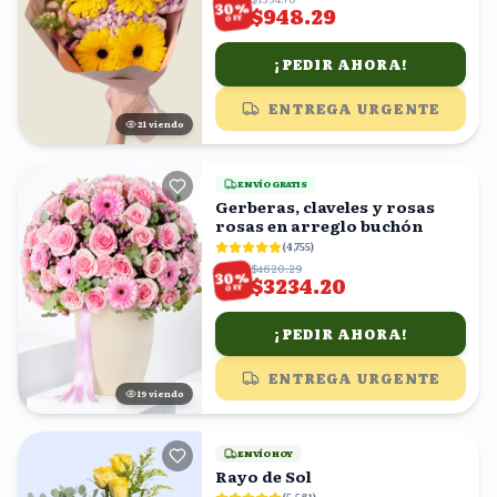
%
30
$948.29
OFF
¡PEDIR AHORA!
ENTREGA URGENTE
20
viendo
ENVÍO GRATIS
Gerberas, claveles y rosas
rosas en arreglo buchón
(
4,755
)
$4620.29
%
30
$3234.20
OFF
¡PEDIR AHORA!
ENTREGA URGENTE
20
viendo
ENVÍO HOY
Rayo de Sol