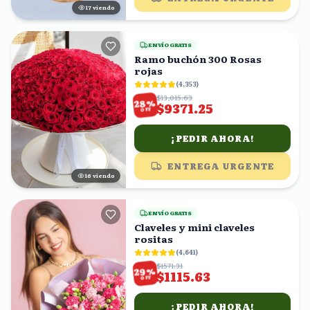
18
viendo
ENVÍO GRATIS
Ramo buchón 300 Rosas
rojas
(
4,353
)
$13,015.63
%
28
$9371.25
OFF
¡PEDIR AHORA!
ENTREGA URGENTE
15
viendo
ENVÍO GRATIS
Claveles y mini claveles
rositas
(
4,641
)
$1571.31
%
29
$1115.63
OFF
¡PEDIR AHORA!