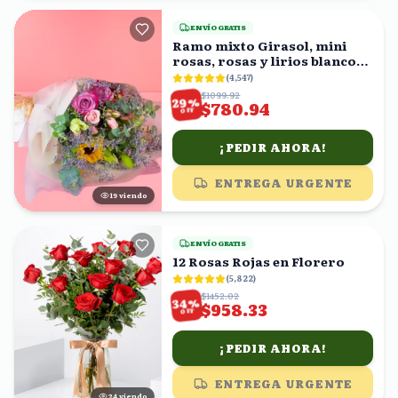
ENVÍO GRATIS
Ramo mixto Girasol, mini
rosas, rosas y lirios blancos
en ramo
(
4,547
)
$1099.92
%
29
$780.94
OFF
¡PEDIR AHORA!
ENTREGA URGENTE
18
viendo
ENVÍO GRATIS
12 Rosas Rojas en Florero
(
5,822
)
$1452.02
%
34
$958.33
OFF
¡PEDIR AHORA!
ENTREGA URGENTE
23
viendo