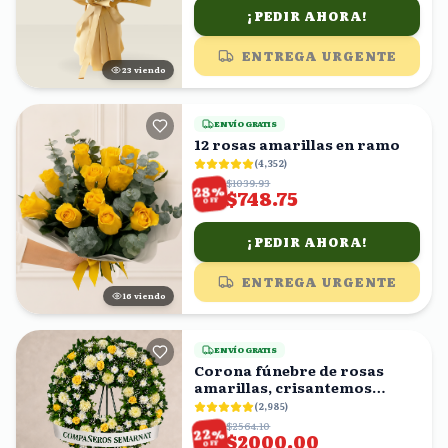
¡PEDIR AHORA!
ENTREGA URGENTE
23
viendo
ENVÍO GRATIS
12 rosas amarillas en ramo
(
4,352
)
$1039.93
%
28
$748.75
OFF
¡PEDIR AHORA!
ENTREGA URGENTE
16
viendo
ENVÍO GRATIS
Corona fúnebre de rosas
amarillas, crisantemos
blancos y follaje
(
2,985
)
$2564.10
%
22
$2000.00
OFF