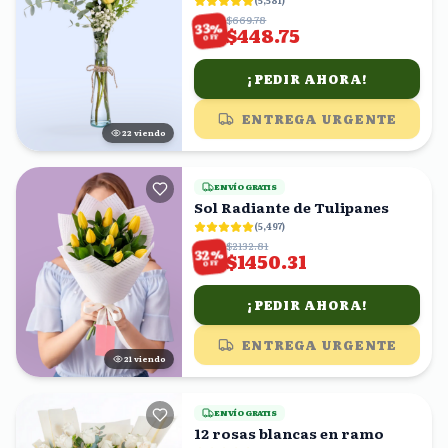
(
5,581
)
$669.78
%
33
$448.75
OFF
¡PEDIR AHORA!
ENTREGA URGENTE
23
viendo
ENVÍO GRATIS
Sol Radiante de Tulipanes
(
5,497
)
$2132.81
%
32
$1450.31
OFF
¡PEDIR AHORA!
ENTREGA URGENTE
21
viendo
ENVÍO GRATIS
12 rosas blancas en ramo