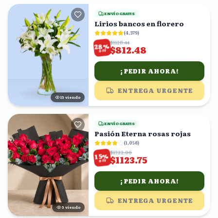
ENVÍO GRATIS
Lirios bancos en florero
(
4,379
)
$1128.44
%
28
$812.48
OFF
¡PEDIR AHORA!
ENTREGA URGENTE
14
viendo
ENVÍO GRATIS
Pasión Eterna rosas rojas
(
1,056
)
$1322.06
%
15
$1123.75
OFF
¡PEDIR AHORA!
ENTREGA URGENTE
6
viendo