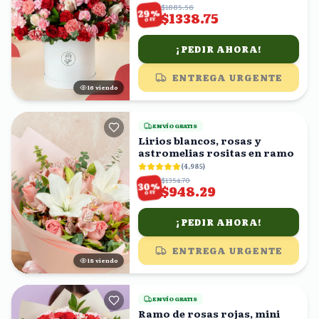
$1885.56
%
29
$1338.75
OFF
¡PEDIR AHORA!
ENTREGA URGENTE
17
viendo
ENVÍO GRATIS
Lirios blancos, rosas y
astromelias rositas en ramo
(
4,985
)
$1354.70
%
30
$948.29
OFF
¡PEDIR AHORA!
ENTREGA URGENTE
17
viendo
ENVÍO GRATIS
Ramo de rosas rojas, mini