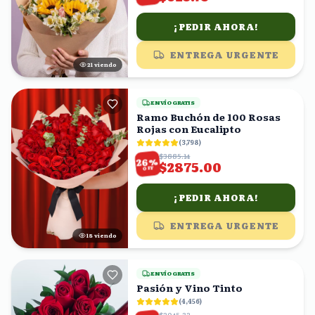
¡PEDIR AHORA!
ENTREGA URGENTE
21
viendo
ENVÍO GRATIS
Ramo Buchón de 100 Rosas
Rojas con Eucalipto
(
3,798
)
$3885.14
%
26
$2875.00
OFF
¡PEDIR AHORA!
ENTREGA URGENTE
17
viendo
ENVÍO GRATIS
Pasión y Vino Tinto
(
4,456
)
$2045.32