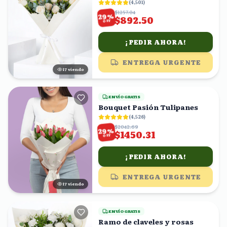
(
4,501
)
$1257.04
%
29
$892.50
OFF
¡PEDIR AHORA!
ENTREGA URGENTE
16
viendo
ENVÍO GRATIS
Bouquet Pasión Tulipanes
(
4,526
)
$2042.69
%
29
$1450.31
OFF
¡PEDIR AHORA!
ENTREGA URGENTE
17
viendo
ENVÍO GRATIS
Ramo de claveles y rosas