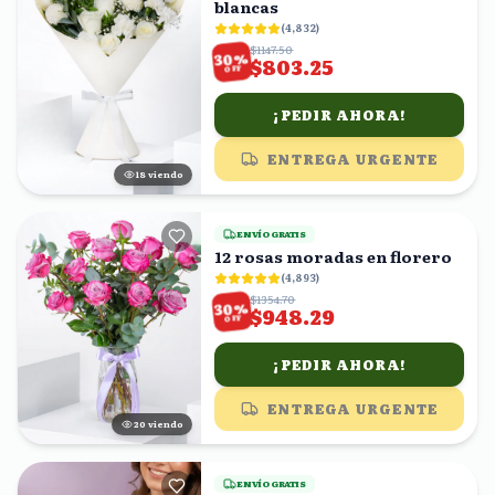
blancas
(
4,832
)
$1147.50
%
30
$803.25
OFF
¡PEDIR AHORA!
ENTREGA URGENTE
19
viendo
ENVÍO GRATIS
12 rosas moradas en florero
(
4,893
)
$1354.70
%
30
$948.29
OFF
¡PEDIR AHORA!
ENTREGA URGENTE
20
viendo
ENVÍO GRATIS