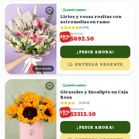
ENVÍO GRATIS
Lirios y rosas rositas con
astromelias en ramo
(
4,679
)
$1257.04
%
29
$892.50
OFF
¡PEDIR AHORA!
ENTREGA URGENTE
18
viendo
ENVÍO GRATIS
Girasoles y Eucalipto en Caja
Rosa
(
2,053
)
$2854.94
%
19
$2312.50
OFF
¡PEDIR AHORA!