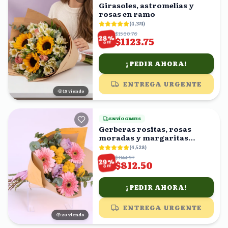
Girasoles, astromelias y
rosas en ramo
(
4,374
)
$1560.76
%
28
$1123.75
OFF
¡PEDIR AHORA!
ENTREGA URGENTE
18
viendo
ENVÍO GRATIS
Gerberas rositas, rosas
moradas y margaritas
amarillas en ramo
(
4,528
)
$1144.37
%
29
$812.50
OFF
¡PEDIR AHORA!
ENTREGA URGENTE
19
viendo