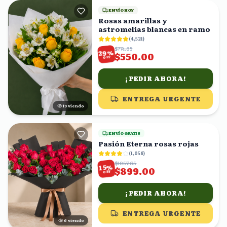
ENVÍO HOY
Rosas amarillas y
astromelias blancas en ramo
(
4,521
)
$774.65
%
29
$550.00
OFF
¡PEDIR AHORA!
ENTREGA URGENTE
19
viendo
ENVÍO GRATIS
Pasión Eterna rosas rojas
(
1,056
)
$1057.65
%
15
$899.00
OFF
¡PEDIR AHORA!
ENTREGA URGENTE
7
viendo