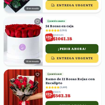
ENTREGA URGENTE
16
viendo
ENVÍO GRATIS
24 Rosas en caja
(
5,703
)
$1583.85
%
33
$1061.18
OFF
¡PEDIR AHORA!
ENTREGA URGENTE
25
viendo
ENVÍO HOY
Ramo de 12 Rosas Rojas con
Eucalipto
(
3,697
)
$749.71
%
25
$562.28
OFF