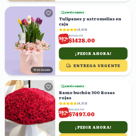
ENVÍO GRATIS
Tulipanes y astromelias en
caja
(
4,959
)
$2040.00
%
30
$1428.00
OFF
¡PEDIR AHORA!
ENTREGA URGENTE
20
viendo
ENVÍO GRATIS
Ramo buchón 300 Rosas
rojas
(
4,353
)
$10,412.50
%
28
$7497.00
OFF
¡PEDIR AHORA!