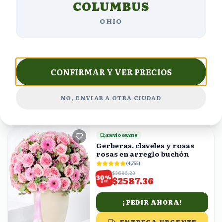
COLUMBUS
OHIO
ENVÍO GRATIS
Alegría Radiante en Caja
(
5,979
)
$1622.73
%
34
$1071.00
OFF
CONFIRMAR Y VER PRECIOS
¡PEDIR AHORA!
NO, ENVIAR A OTRA CIUDAD
ENTREGA URGENTE
24
viendo
ENVÍO GRATIS
Gerberas, claveles y rosas
rosas en arreglo buchón
(
4,755
)
$3696.23
%
30
$2587.36
OFF
¡PEDIR AHORA!