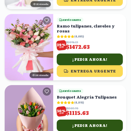
ENTREGA URGENTE
22
viendo
ENVÍO GRATIS
Ramo tulipanes, claveles y
rosas
(
4,665
)
$2074.13
%
29
$1472.63
OFF
¡PEDIR AHORA!
ENTREGA URGENTE
19
viendo
ENVÍO GRATIS
Bouquet Alegría Tulipanes
(
4,891
)
$1593.76
%
30
$1115.63
OFF
¡PEDIR AHORA!