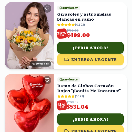
ENVÍO HOY
Girasoles y astromelias
blancas en ramo
(
4,693
)
$702.82
%
29
$499.00
OFF
¡PEDIR AHORA!
ENTREGA URGENTE
21
viendo
ENVÍO HOY
Ramo de Globos Corazón
Rojos "¡Bonita Me Encantas!"
(
5,122
)
$769.62
%
31
$531.04
OFF
¡PEDIR AHORA!
ENTREGA URGENTE