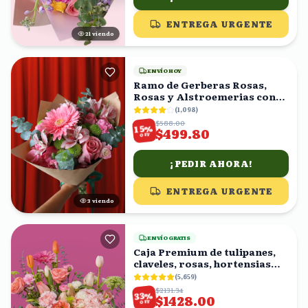
ENTREGA URGENTE
20
viendo
ENVÍO HOY
Ramo de Gerberas Rosas,
Rosas y Alstroemerias con
Eucalipto
(
1,098
)
$588.00
%
15
$499.80
OFF
¡PEDIR AHORA!
ENTREGA URGENTE
3
viendo
ENVÍO GRATIS
Caja Premium de tulipanes,
claveles, rosas, hortensias
rositas
(
5,659
)
$2131.34
%
33
$1428.00
OFF