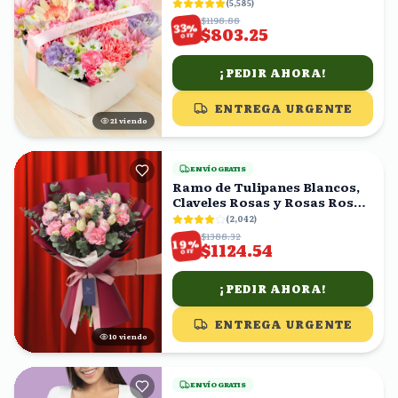
margaritas blancas en caja
(
5,585
)
forma corazón
$1198.88
%
33
$803.25
OFF
¡PEDIR AHORA!
ENTREGA URGENTE
20
viendo
ENVÍO GRATIS
Ramo de Tulipanes Blancos,
Claveles Rosas y Rosas Rosas
con Eucalipto
(
2,042
)
$1388.32
%
19
$1124.54
OFF
¡PEDIR AHORA!
ENTREGA URGENTE
11
viendo
ENVÍO GRATIS