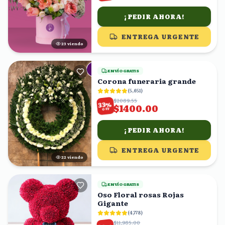
¡PEDIR AHORA!
ENTREGA URGENTE
24
viendo
ENVÍO GRATIS
Corona funeraria grande
(
5,651
)
$2089.55
%
33
$1400.00
OFF
¡PEDIR AHORA!
ENTREGA URGENTE
22
viendo
ENVÍO GRATIS
Oso Floral rosas Rojas
Gigante
(
4,778
)
$11,985.00