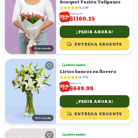
Bouquet Pasión Tulipanes
(
4,526
)
$1634.15
%
29
$1160.25
OFF
¡PEDIR AHORA!
ENTREGA URGENTE
21
viendo
ENVÍO GRATIS
Lirios bancos en florero
(
4,379
)
$902.75
%
28
$649.98
OFF
¡PEDIR AHORA!
ENTREGA URGENTE
17
viendo
ENVÍO GRATIS