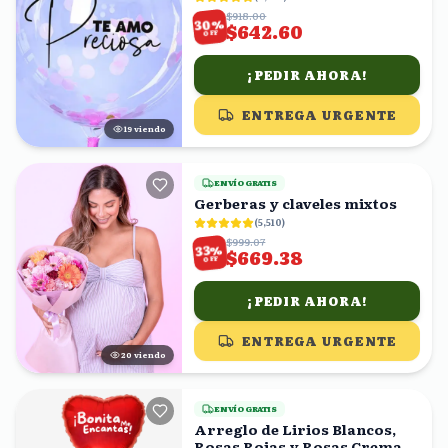
$918.00
%
30
$642.60
OFF
¡PEDIR AHORA!
ENTREGA URGENTE
19
viendo
ENVÍO GRATIS
Gerberas y claveles mixtos
(
5,510
)
$999.07
%
33
$669.38
OFF
¡PEDIR AHORA!
ENTREGA URGENTE
19
viendo
ENVÍO GRATIS
Arreglo de Lirios Blancos,
Rosas Rojas y Rosas Crema