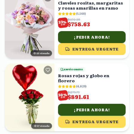
Claveles rositas, margaritas
y rosas amarillas en ramo
(
5,548
)
$1132.28
%
33
$758.63
OFF
¡PEDIR AHORA!
ENTREGA URGENTE
22
viendo
ENVÍO GRATIS
Rosas rojas y globo en
florero
(
4,829
)
$1273.73
%
30
$891.61
OFF
¡PEDIR AHORA!
ENTREGA URGENTE
18
viendo