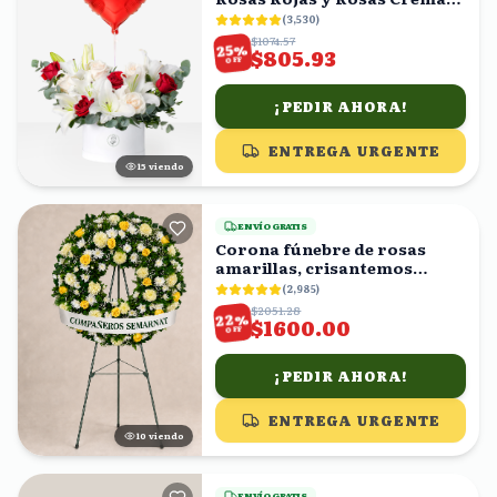
en Caja con Globo
(
3,530
)
$1074.57
%
25
$805.93
OFF
¡PEDIR AHORA!
ENTREGA URGENTE
16
viendo
ENVÍO GRATIS
Corona fúnebre de rosas
amarillas, crisantemos
blancos y follaje
(
2,985
)
$2051.28
%
22
$1600.00
OFF
¡PEDIR AHORA!
ENTREGA URGENTE
11
viendo
ENVÍO GRATIS