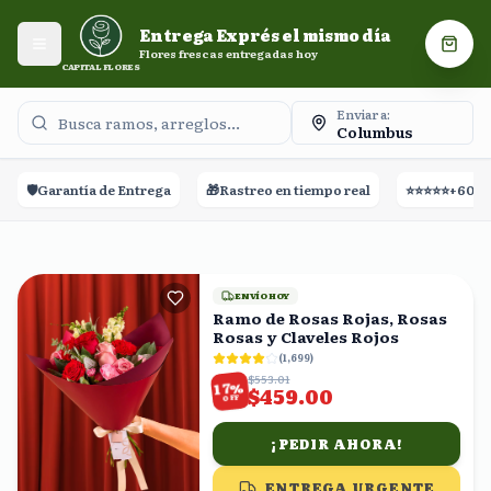
Entrega Exprés el mismo día. Flores frescas entregadas
Entrega Exprés el mismo día
hoy.
Abrir menú
Carri
Flores frescas entregadas hoy
CAPITAL FLORES
Enviar a:
Columbus
e Entrega
🎁
Rastreo en tiempo real
⭐⭐⭐⭐⭐
+60,000 Reseñas
ENVÍO HOY
Ramo de Rosas Rojas, Rosas
Rosas y Claveles Rojos
(
1,699
)
$553.01
%
17
$459.00
OFF
¡PEDIR AHORA!
ENTREGA URGENTE