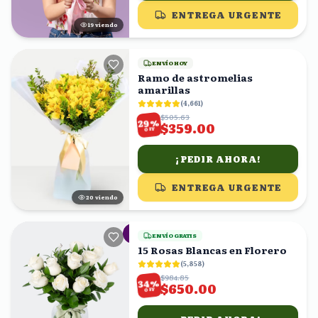
ENTREGA URGENTE
19
viendo
ENVÍO HOY
Ramo de astromelias
amarillas
(
4,661
)
$505.63
%
29
$359.00
OFF
¡PEDIR AHORA!
ENTREGA URGENTE
19
viendo
ENVÍO GRATIS
15 Rosas Blancas en Florero
(
5,858
)
$984.85
%
34
$650.00
OFF