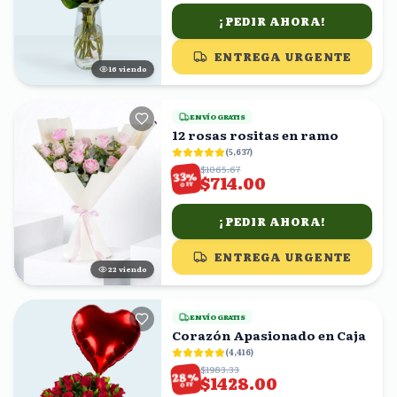
¡PEDIR AHORA!
ENTREGA URGENTE
15
viendo
ENVÍO GRATIS
12 rosas rositas en ramo
(
5,637
)
$1065.67
%
33
$714.00
OFF
¡PEDIR AHORA!
ENTREGA URGENTE
22
viendo
ENVÍO GRATIS
Corazón Apasionado en Caja
(
4,416
)
$1983.33
%
28
$1428.00
OFF