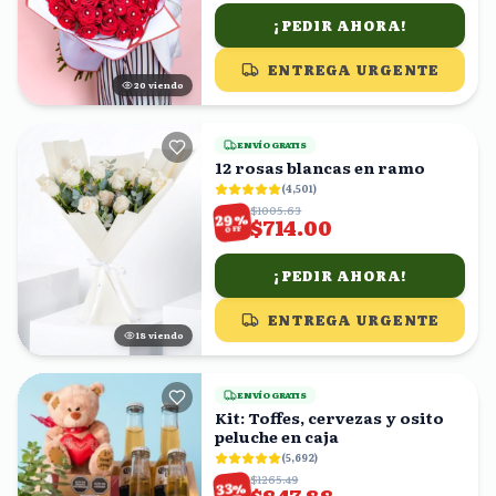
¡PEDIR AHORA!
ENTREGA URGENTE
20
viendo
ENVÍO GRATIS
12 rosas blancas en ramo
(
4,501
)
$1005.63
%
29
$714.00
OFF
¡PEDIR AHORA!
ENTREGA URGENTE
17
viendo
ENVÍO GRATIS
Kit: Toffes, cervezas y osito
peluche en caja
(
5,692
)
$1265.49
%
33