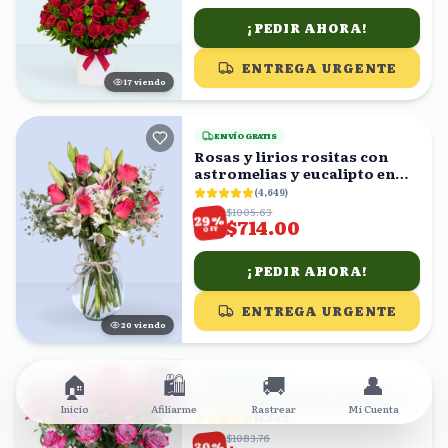
¡PEDIR AHORA!
ENTREGA URGENTE
18
viendo
ENVÍO GRATIS
Rosas y lirios rositas con
astromelias y eucalipto en
florero
(
4,649
)
$1005.63
%
29
$714.00
OFF
¡PEDIR AHORA!
ENTREGA URGENTE
21
viendo
🏠
🛍️
🚚
👤
ENVÍO GRATIS
12 rosas moradas en florero
Inicio
Afiliarme
Rastrear
Mi Cuenta
(
4,893
)
$1083.76
%
30