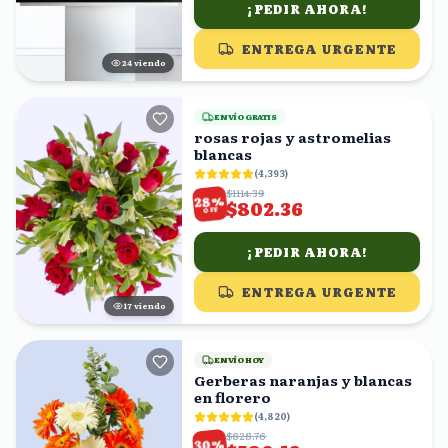
¡PEDIR AHORA!
ENTREGA URGENTE
23
viendo
ENVÍO GRATIS
rosas rojas y astromelias
blancas
(
4,393
)
$1114.39
%
28
$802.36
OFF
¡PEDIR AHORA!
ENTREGA URGENTE
17
viendo
ENVÍO HOY
Gerberas naranjas y blancas
en florero
(
4,820
)
$828.76
%
30