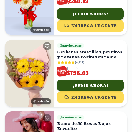
$580.13
OFF
¡PEDIR AHORA!
ENTREGA URGENTE
18
viendo
ENVÍO GRATIS
Gerberas amarillas, perritos
y roxanas rositas en ramo
(
4,914
)
$1083.76
%
30
$758.63
OFF
¡PEDIR AHORA!
ENTREGA URGENTE
20
viendo
ENVÍO GRATIS
Ramo de 50 Rosas Rojas
Envuelto