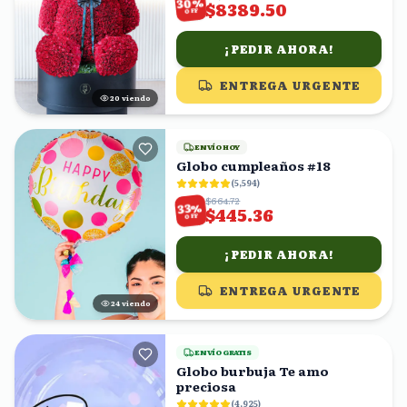
%
30
$8389.50
OFF
¡PEDIR AHORA!
ENTREGA URGENTE
20
viendo
ENVÍO HOY
Globo cumpleaños #18
(
5,594
)
$664.72
%
33
$445.36
OFF
¡PEDIR AHORA!
ENTREGA URGENTE
23
viendo
ENVÍO GRATIS
Globo burbuja Te amo
preciosa
(
4,925
)