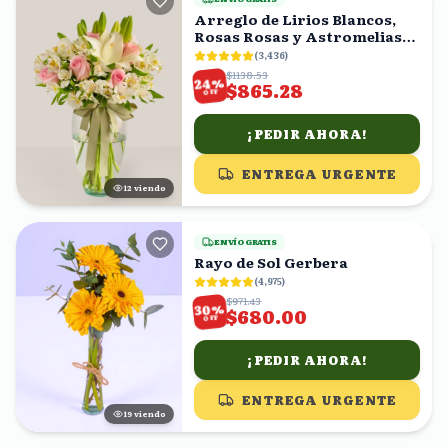
Arreglo de Lirios Blancos,
Rosas Rosas y Astromelias
en Florero
(
3,436
)
$1138.53
%
24
$865.28
OFF
¡PEDIR AHORA!
ENTREGA URGENTE
11
viendo
ENVÍO GRATIS
Rayo de Sol Gerbera
(
4,975
)
$971.43
%
30
$680.00
OFF
¡PEDIR AHORA!
ENTREGA URGENTE
19
viendo