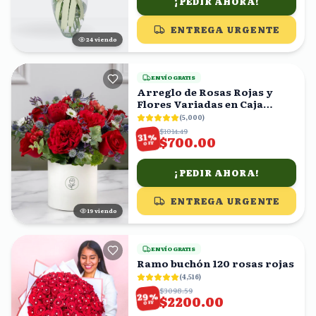
¡PEDIR AHORA!
ENTREGA URGENTE
24
viendo
ENVÍO GRATIS
Arreglo de Rosas Rojas y
Flores Variadas en Caja
Blanca
(
5,000
)
$1014.49
%
31
$700.00
OFF
¡PEDIR AHORA!
ENTREGA URGENTE
19
viendo
ENVÍO GRATIS
Ramo buchón 120 rosas rojas
(
4,516
)
$3098.59
%
29
$2200.00
OFF