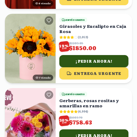
7
viendo
ENVÍO GRATIS
Girasoles y Eucalipto en Caja
Rosa
(
2,053
)
$2283.95
%
19
$1850.00
OFF
¡PEDIR AHORA!
ENTREGA URGENTE
7
viendo
ENVÍO GRATIS
Gerberas, rosas rositas y
amarillas en ramo
(
4,994
)
$1083.76
%
30
$758.63
OFF
¡PEDIR AHORA!