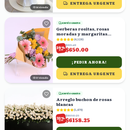
ENTREGA URGENTE
13
viendo
ENVÍO GRATIS
Gerberas rositas, rosas
moradas y margaritas
amarillas en ramo
(
4,528
)
$915.49
%
29
$650.00
OFF
¡PEDIR AHORA!
ENTREGA URGENTE
16
viendo
ENVÍO GRATIS
Arreglo buchon de rosas
blancas
(
5,479
)
$9056.25
%
32
$6158.25
OFF