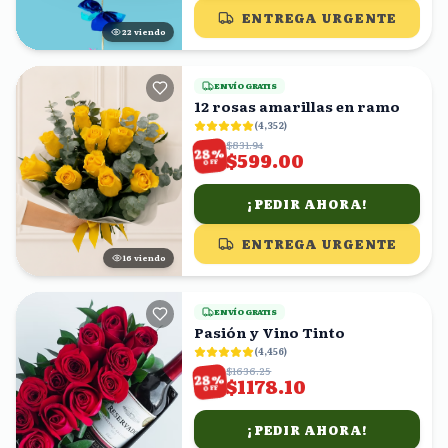
ENTREGA URGENTE
21
viendo
ENVÍO GRATIS
12 rosas amarillas en ramo
(
4,352
)
$831.94
%
28
$599.00
OFF
¡PEDIR AHORA!
ENTREGA URGENTE
15
viendo
ENVÍO GRATIS
Pasión y Vino Tinto
(
4,456
)
$1636.25
%
28
$1178.10
OFF
¡PEDIR AHORA!