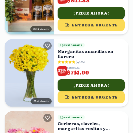
$847.88
OFF
¡PEDIR AHORA!
ENTREGA URGENTE
23
viendo
ENVÍO GRATIS
Margaritas amarillas en
florero
(
5,565
)
$1065.67
%
33
$714.00
OFF
¡PEDIR AHORA!
ENTREGA URGENTE
21
viendo
ENVÍO GRATIS
Gerberas, claveles,
margaritas rositas y