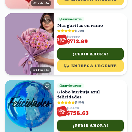
19
viendo
ENVÍO GRATIS
Margaritas en ramo
(
5,790
)
$1081.80
%
34
$713.99
OFF
¡PEDIR AHORA!
ENTREGA URGENTE
25
viendo
ENVÍO GRATIS
Globo burbuja azul
felicidades
(
5,554
)
$1132.28
%
33
$758.63
OFF
¡PEDIR AHORA!