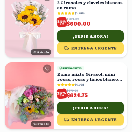
3 Girasoles y claveles blancos
en ramo
(
5,966
)
$909.09
%
34
$600.00
OFF
¡PEDIR AHORA!
ENTREGA URGENTE
22
viendo
ENVÍO GRATIS
Ramo mixto Girasol, mini
rosas, rosas y lirios blancos
en ramo
(
4,547
)
$879.93
%
29
$624.75
OFF
¡PEDIR AHORA!
ENTREGA URGENTE
20
viendo