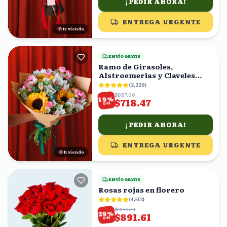
¡PEDIR AHORA!
ENTREGA URGENTE
12
viendo
ENVÍO GRATIS
Ramo de Girasoles,
Alstroemerias y Claveles
Rosas
(
2,220
)
$887.00
%
19
$718.47
OFF
¡PEDIR AHORA!
ENTREGA URGENTE
10
viendo
ENVÍO GRATIS
Rosas rojas en florero
(
4,512
)
$1255.79
%
29
$891.61
OFF