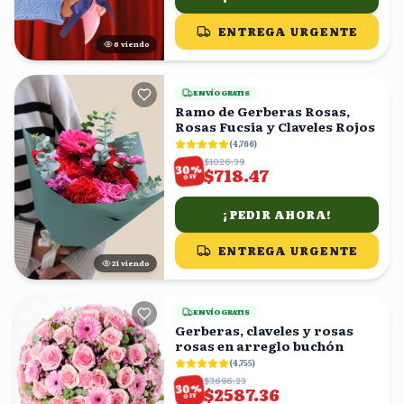
ENTREGA URGENTE
5
viendo
ENVÍO GRATIS
Ramo de Gerberas Rosas,
Rosas Fucsia y Claveles Rojos
(
4,766
)
$1026.39
%
30
$718.47
OFF
¡PEDIR AHORA!
ENTREGA URGENTE
22
viendo
ENVÍO GRATIS
Gerberas, claveles y rosas
rosas en arreglo buchón
(
4,755
)
$3696.23
%
30
$2587.36
OFF