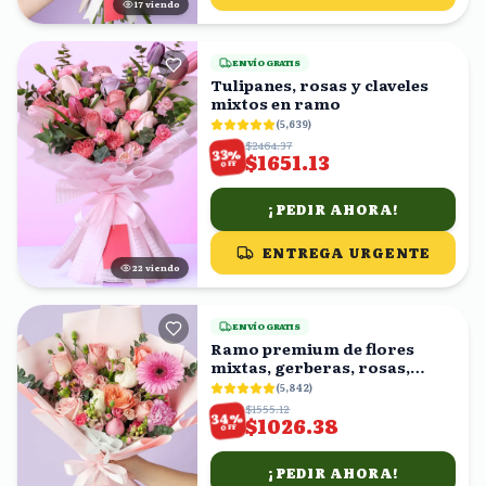
18
viendo
ENVÍO GRATIS
Tulipanes, rosas y claveles
mixtos en ramo
(
5,639
)
$2464.37
%
33
$1651.13
OFF
¡PEDIR AHORA!
ENTREGA URGENTE
21
viendo
ENVÍO GRATIS
Ramo premium de flores
mixtas, gerberas, rosas,
claveles
(
5,842
)
$1555.12
%
34
$1026.38
OFF
¡PEDIR AHORA!