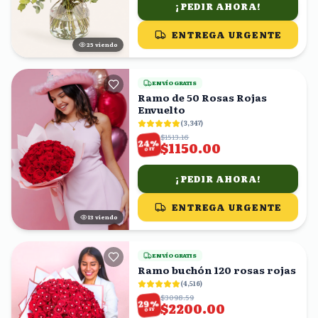
¡PEDIR AHORA!
ENTREGA URGENTE
25
viendo
ENVÍO GRATIS
Ramo de 50 Rosas Rojas
Envuelto
(
3,347
)
$1513.16
%
24
$1150.00
OFF
¡PEDIR AHORA!
ENTREGA URGENTE
13
viendo
ENVÍO GRATIS
Ramo buchón 120 rosas rojas
(
4,516
)
$3098.59
%
29
$2200.00
OFF