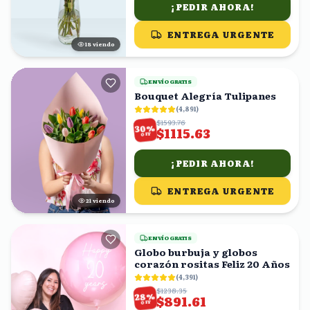
¡PEDIR AHORA!
ENTREGA URGENTE
19
viendo
ENVÍO GRATIS
Bouquet Alegría Tulipanes
(
4,891
)
$1593.76
%
30
$1115.63
OFF
¡PEDIR AHORA!
ENTREGA URGENTE
21
viendo
ENVÍO GRATIS
Globo burbuja y globos
corazón rositas Feliz 20 Años
(
4,391
)
$1238.35
%
28
$891.61
OFF