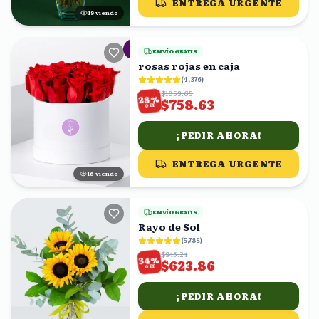
ENTREGA URGENTE
18
viendo
ENVÍO GRATIS
rosas rojas en caja
(
4,376
)
$1053.65
%
28
$758.63
OFF
¡PEDIR AHORA!
ENTREGA URGENTE
15
viendo
ENVÍO GRATIS
Rayo de Sol
(
5,785
)
$945.24
%
34
$623.86
OFF
¡PEDIR AHORA!