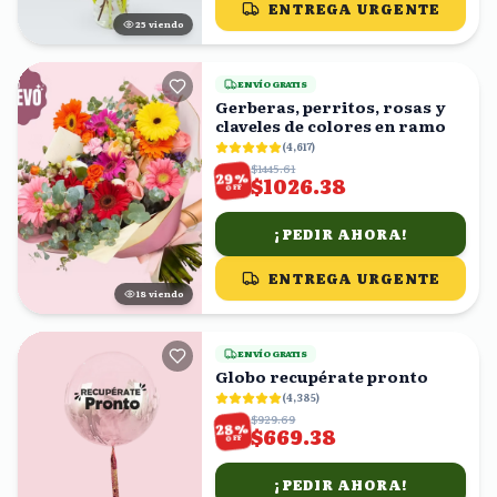
ENTREGA URGENTE
24
viendo
ENVÍO GRATIS
Gerberas, perritos, rosas y
claveles de colores en ramo
(
4,617
)
$1445.61
%
29
$1026.38
OFF
¡PEDIR AHORA!
ENTREGA URGENTE
18
viendo
ENVÍO GRATIS
Globo recupérate pronto
(
4,385
)
$929.69
%
28
$669.38
OFF
¡PEDIR AHORA!