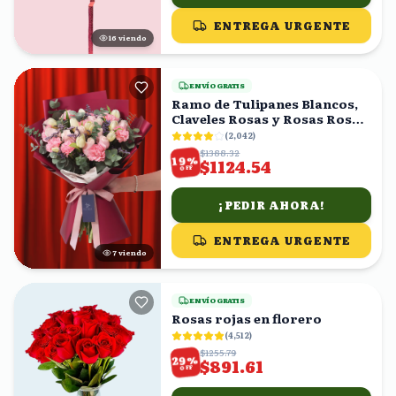
ENTREGA URGENTE
16
viendo
ENVÍO GRATIS
Ramo de Tulipanes Blancos,
Claveles Rosas y Rosas Rosas
con Eucalipto
(
2,042
)
$1388.32
%
19
$1124.54
OFF
¡PEDIR AHORA!
ENTREGA URGENTE
8
viendo
ENVÍO GRATIS
Rosas rojas en florero
(
4,512
)
$1255.79
%
29
$891.61
OFF