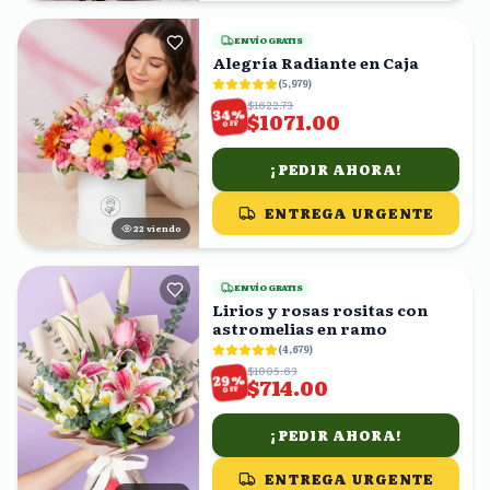
ENVÍO GRATIS
Alegría Radiante en Caja
(
5,979
)
$1622.73
%
34
$1071.00
OFF
¡PEDIR AHORA!
ENTREGA URGENTE
23
viendo
ENVÍO GRATIS
Lirios y rosas rositas con
astromelias en ramo
(
4,679
)
$1005.63
%
29
$714.00
OFF
¡PEDIR AHORA!
ENTREGA URGENTE