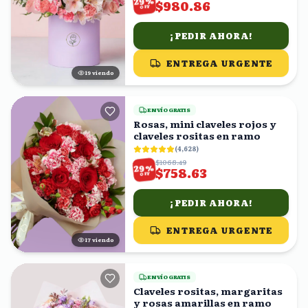
29
$980.86
OFF
¡PEDIR AHORA!
ENTREGA URGENTE
18
viendo
ENVÍO GRATIS
Rosas, mini claveles rojos y
claveles rositas en ramo
(
4,628
)
$1068.49
%
29
$758.63
OFF
¡PEDIR AHORA!
ENTREGA URGENTE
17
viendo
ENVÍO GRATIS
Claveles rositas, margaritas
y rosas amarillas en ramo