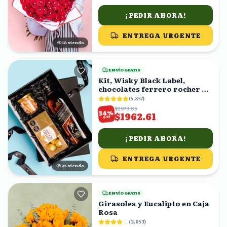
¡PEDIR AHORA!
ENTREGA URGENTE
18
viendo
ENVÍO GRATIS
Kit, Wisky Black Label,
chocolates ferrero rocher y
cacahuates en caja
(
5,857
)
$2973.65
%
34
$1962.61
OFF
¡PEDIR AHORA!
ENTREGA URGENTE
25
viendo
ENVÍO GRATIS
Girasoles y Eucalipto en Caja
Rosa
(
2,053
)