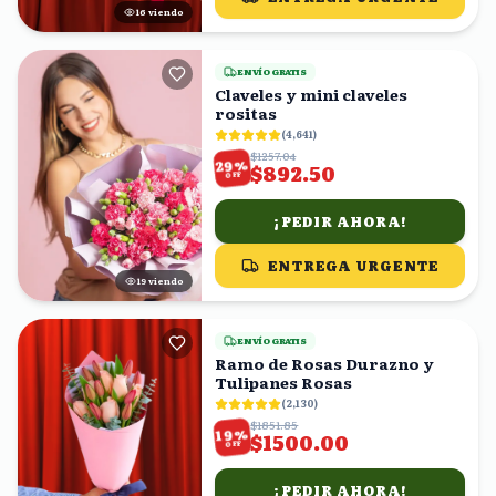
17
viendo
ENVÍO GRATIS
Claveles y mini claveles
rositas
(
4,641
)
$1257.04
%
29
$892.50
OFF
¡PEDIR AHORA!
ENTREGA URGENTE
19
viendo
ENVÍO GRATIS
Ramo de Rosas Durazno y
Tulipanes Rosas
(
2,130
)
$1851.85
%
19
$1500.00
OFF
¡PEDIR AHORA!