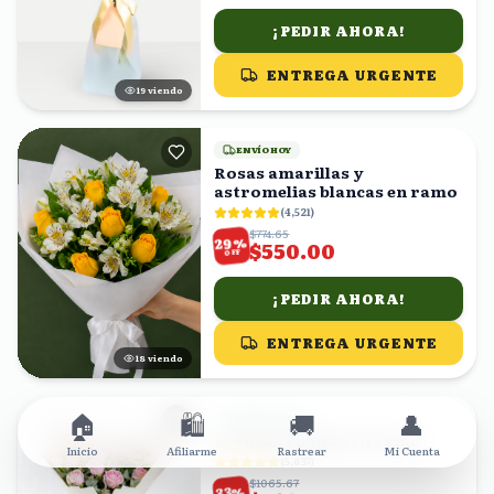
¡PEDIR AHORA!
ENTREGA URGENTE
20
viendo
ENVÍO HOY
Rosas amarillas y
astromelias blancas en ramo
(
4,521
)
$774.65
%
29
$550.00
OFF
¡PEDIR AHORA!
ENTREGA URGENTE
18
viendo
🏠
🛍️
🚚
👤
ENVÍO GRATIS
12 rosas rositas en ramo
Inicio
Afiliarme
Rastrear
Mi Cuenta
(
5,637
)
$1065.67
%
33