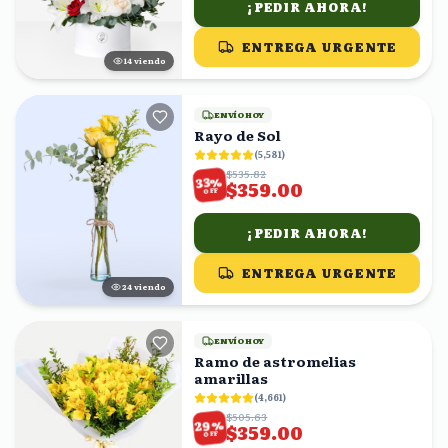
¡PEDIR AHORA!
ENTREGA URGENTE
15
viendo
ENVÍO HOY
Rayo de Sol
(
5,581
)
$535.82
%
33
$359.00
OFF
¡PEDIR AHORA!
ENTREGA URGENTE
23
viendo
ENVÍO HOY
Ramo de astromelias
amarillas
(
4,661
)
$505.63
%
29
$359.00
OFF