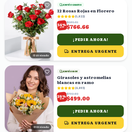
ENVÍO GRATIS
12 Rosas Rojas en Florero
(
5,822
)
$1161.61
%
34
$766.66
OFF
¡PEDIR AHORA!
ENTREGA URGENTE
24
viendo
ENVÍO HOY
Girasoles y astromelias
blancas en ramo
(
4,693
)
$702.82
%
29
$499.00
OFF
¡PEDIR AHORA!
ENTREGA URGENTE
19
viendo