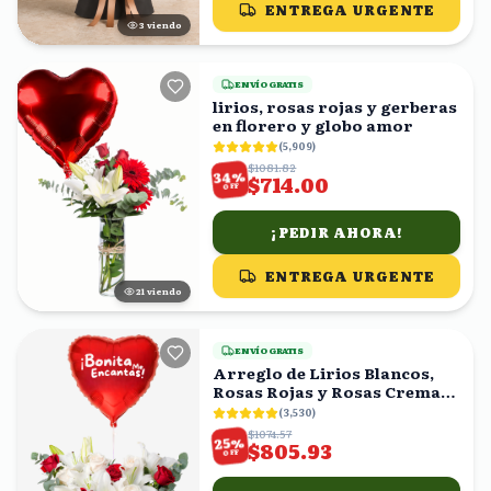
ENTREGA URGENTE
3
viendo
ENVÍO GRATIS
lirios, rosas rojas y gerberas
en florero y globo amor
(
5,909
)
$1081.82
%
34
$714.00
OFF
¡PEDIR AHORA!
ENTREGA URGENTE
20
viendo
ENVÍO GRATIS
Arreglo de Lirios Blancos,
Rosas Rojas y Rosas Crema
en Caja con Globo
(
3,530
)
$1074.57
%
25
$805.93
OFF