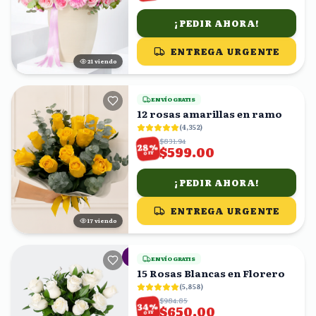
¡PEDIR AHORA!
ENTREGA URGENTE
20
viendo
ENVÍO GRATIS
12 rosas amarillas en ramo
(
4,352
)
$831.94
%
28
$599.00
OFF
¡PEDIR AHORA!
ENTREGA URGENTE
16
viendo
ENVÍO GRATIS
15 Rosas Blancas en Florero
(
5,858
)
$984.85
%
34
$650.00
OFF