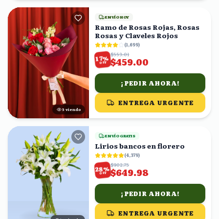
ENVÍO HOY
Ramo de Rosas Rojas, Rosas
Rosas y Claveles Rojos
(
1,699
)
$553.01
%
17
$459.00
OFF
¡PEDIR AHORA!
ENTREGA URGENTE
4
viendo
ENVÍO GRATIS
Lirios bancos en florero
(
4,379
)
$902.75
%
28
$649.98
OFF
¡PEDIR AHORA!
ENTREGA URGENTE