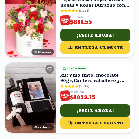
Rosas y Rosas Durazno con
Topper 'Te Amo'
(
5,284
)
$1193.46
%
32
$811.55
OFF
¡PEDIR AHORA!
ENTREGA URGENTE
19
viendo
ENVÍO GRATIS
kit: Vino tinto, chocolate
90gr, Cartera caballero y
fotografía en caja
(
5,842
)
$1595.68
%
34
$1053.15
OFF
¡PEDIR AHORA!
ENTREGA URGENTE
25
viendo