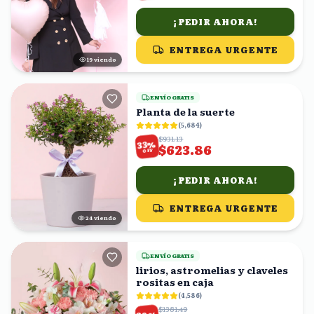
¡PEDIR AHORA!
ENTREGA URGENTE
18
viendo
ENVÍO GRATIS
Planta de la suerte
(
5,684
)
$931.13
%
33
$623.86
OFF
¡PEDIR AHORA!
ENTREGA URGENTE
24
viendo
ENVÍO GRATIS
lirios, astromelias y claveles
rositas en caja
(
4,586
)
$1381.49
%