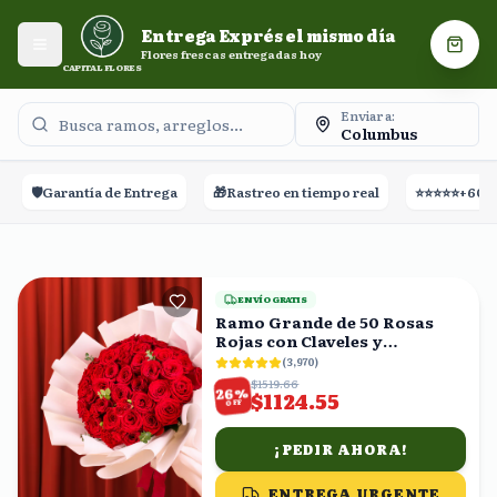
Entrega Exprés el mismo día. Flores frescas entregadas
Entrega Exprés el mismo día
hoy.
Abrir menú
Carri
Flores frescas entregadas hoy
CAPITAL FLORES
Enviar a:
Columbus
 Entrega
🎁
Rastreo en tiempo real
⭐⭐⭐⭐⭐
+60,000 Reseñas

ENVÍO GRATIS
Ramo Grande de 50 Rosas
Rojas con Claveles y
Eucalipto
(
3,970
)
$1519.66
%
26
$1124.55
OFF
¡PEDIR AHORA!
ENTREGA URGENTE