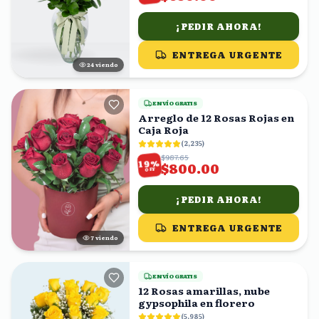
¡PEDIR AHORA!
ENTREGA URGENTE
24
viendo
ENVÍO GRATIS
Arreglo de 12 Rosas Rojas en
Caja Roja
(
2,235
)
$987.65
%
19
$800.00
OFF
¡PEDIR AHORA!
ENTREGA URGENTE
7
viendo
ENVÍO GRATIS
12 Rosas amarillas, nube
gypsophila en florero
(
5,985
)