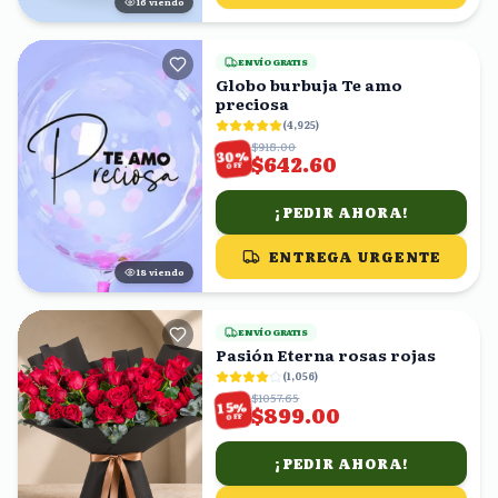
17
viendo
ENVÍO GRATIS
Globo burbuja Te amo
preciosa
(
4,925
)
$918.00
%
30
$642.60
OFF
¡PEDIR AHORA!
ENTREGA URGENTE
17
viendo
ENVÍO GRATIS
Pasión Eterna rosas rojas
(
1,056
)
$1057.65
%
15
$899.00
OFF
¡PEDIR AHORA!