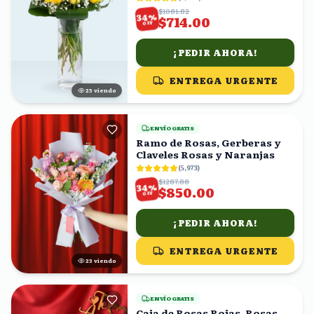
$1081.82
%
34
$714.00
OFF
¡PEDIR AHORA!
ENTREGA URGENTE
25
viendo
ENVÍO GRATIS
Ramo de Rosas, Gerberas y
Claveles Rosas y Naranjas
(
5,973
)
$1287.88
%
34
$850.00
OFF
¡PEDIR AHORA!
ENTREGA URGENTE
24
viendo
ENVÍO GRATIS
Caja de Rosas Rojas, Rosas