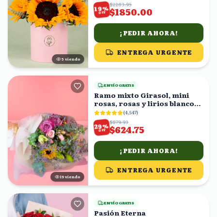
$2283.95
%
19
$1850.00
OFF
¡PEDIR AHORA!
ENTREGA URGENTE
6
viendo
ENVÍO GRATIS
Ramo mixto Girasol, mini
rosas, rosas y lirios blancos
en ramo
(
4,547
)
$879.93
%
29
$624.75
OFF
¡PEDIR AHORA!
ENTREGA URGENTE
20
viendo
ENVÍO GRATIS
Pasión Eterna