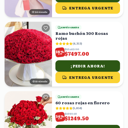
ENTREGA URGENTE
25
viendo
ENVÍO GRATIS
Ramo buchón 300 Rosas
rojas
(
4,353
)
$10,412.50
%
28
$7497.00
OFF
¡PEDIR AHORA!
ENTREGA URGENTE
15
viendo
ENVÍO GRATIS
60 rosas rojas en florero
(
5,856
)
$1893.18
%
34
$1249.50
OFF