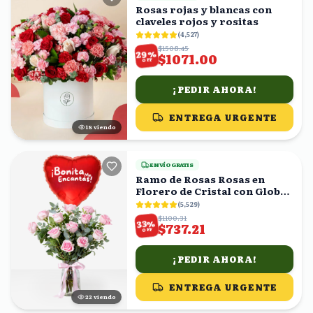
Rosas rojas y blancas con
claveles rojos y rositas
(
4,527
)
$1508.45
%
29
$1071.00
OFF
¡PEDIR AHORA!
ENTREGA URGENTE
17
viendo
ENVÍO GRATIS
Ramo de Rosas Rosas en
Florero de Cristal con Globo
Corazón
(
5,529
)
$1100.31
%
33
$737.21
OFF
¡PEDIR AHORA!
ENTREGA URGENTE
23
viendo