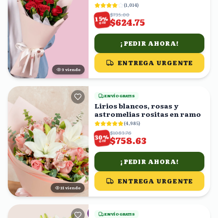
(
1,014
)
$735.00
%
15
$624.75
OFF
¡PEDIR AHORA!
ENTREGA URGENTE
3
viendo
ENVÍO GRATIS
Lirios blancos, rosas y
astromelias rositas en ramo
(
4,985
)
$1083.76
%
30
$758.63
OFF
¡PEDIR AHORA!
ENTREGA URGENTE
22
viendo
ENVÍO GRATIS