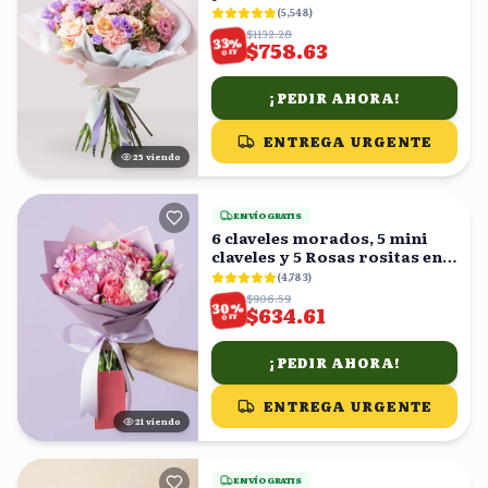
(
5,548
)
$1132.28
%
33
$758.63
OFF
¡PEDIR AHORA!
ENTREGA URGENTE
24
viendo
ENVÍO GRATIS
6 claveles morados, 5 mini
claveles y 5 Rosas rositas en
ramo
(
4,783
)
$906.59
%
30
$634.61
OFF
¡PEDIR AHORA!
ENTREGA URGENTE
22
viendo
ENVÍO GRATIS