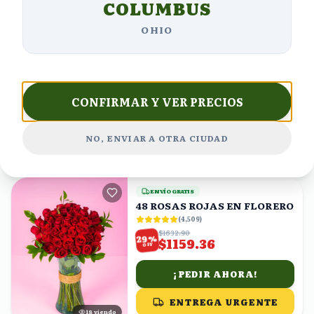
COLUMBUS
ENVÍO GRATIS
OHIO
Rosas rojas, claveles mini y
astromelias en caja
(
4,891
)
$1224.00
%
30
$856.80
OFF
CONFIRMAR Y VER PRECIOS
¡PEDIR AHORA!
NO, ENVIAR A OTRA CIUDAD
ENTREGA URGENTE
20
viendo
ENVÍO GRATIS
48 ROSAS ROJAS EN FLORERO
(
4,509
)
$1632.90
%
29
$1159.36
OFF
¡PEDIR AHORA!
ENTREGA URGENTE
19
viendo