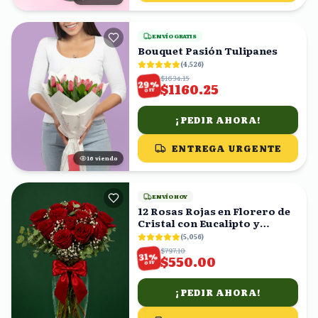
ENVÍO GRATIS
Bouquet Pasión Tulipanes
(
4,526
)
$1634.15
%
29
$1160.25
OFF
¡PEDIR AHORA!
ENTREGA URGENTE
15
viendo
ENVÍO HOY
12 Rosas Rojas en Florero de
Cristal con Eucalipto y
Gypsophila
(
5,056
)
$797.10
%
31
$550.00
OFF
¡PEDIR AHORA!