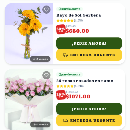
ENVÍO GRATIS
Rayo de Sol Gerbera
(
4,975
)
$971.43
%
30
$680.00
OFF
¡PEDIR AHORA!
ENTREGA URGENTE
18
viendo
ENVÍO GRATIS
36 rosas rosadas en ramo
(
4,636
)
$1508.45
%
29
$1071.00
OFF
¡PEDIR AHORA!
ENTREGA URGENTE
22
viendo