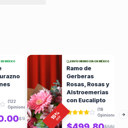
 EN MÉXICO
ENVÍO MISMO DÍA EN MÉXICO
e
Ramo de
urazno
Gerberas
anes
Rosas, Rosas y
Alstroemerias
con Eucalipto
(
122
Opiniones
)
(
18
%
Opiniones
)
15
0.00
Ne
OFF
$1851.85
$499.80
$588.00