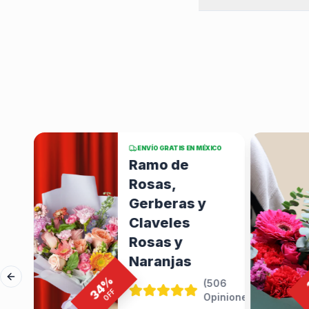
XICO
ENVÍO GRATIS EN MÉXICO
Ramo de
y
Rosas,
os
Gerberas y
Claveles
67
iniones
)
Rosas y
Naranjas
8
$749.71
%
Previous slide
(
506
34
OFF
Opiniones
)
ENTE