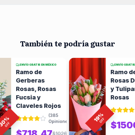
También te podría gustar
ENVÍO GRATIS EN MÉXICO
ENVÍO GRATIS
Ramo de
Ramo d
Gerberas
Rosas D
Rosas, Rosas
y Tulip
Fucsia y
Rosas
Claveles Rojos
%
(
385
19
%
OFF
Opiniones
)
30
$150
OFF
$718.47
$1026.39