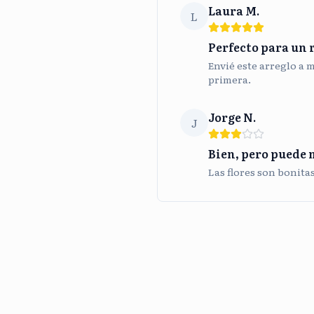
Laura M.
L
Perfecto para un 
Envié este arreglo a 
primera.
Jorge N.
J
Bien, pero puede 
Las flores son bonita