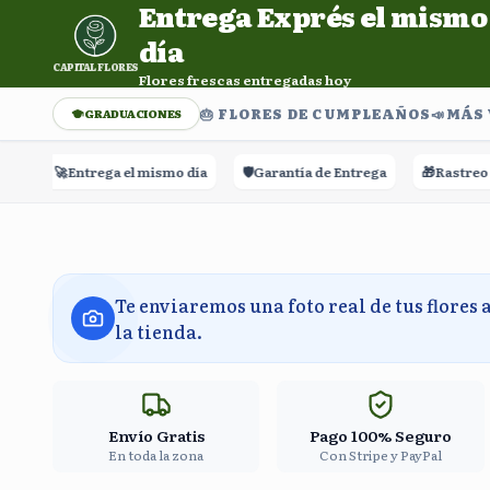
Entrega Exprés el mismo
Entrega Exprés el mismo día. Flores frescas entregadas h
día
CAPITAL FLORES
Flores frescas entregadas hoy
🎂 FLORES DE CUMPLEAÑOS
📣​MÁS
GRADUACIONES
🚀
Entrega el mismo día
🛡️
Garantía de Entrega
🎁
Rastreo en ti
Te enviaremos una foto real de tus flores 
la tienda.
Envío Gratis
Pago 100% Seguro
En toda la zona
Con Stripe y PayPal