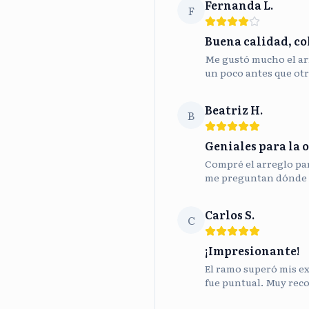
Fernanda L.
F
Buena calidad, co
Me gustó mucho el ar
un poco antes que otr
Beatriz H.
B
Geniales para la o
Compré el arreglo para
me preguntan dónde 
Carlos S.
C
¡Impresionante!
El ramo superó mis ex
fue puntual. Muy rec