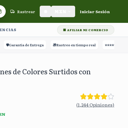
Rastrear
🌐
MXN
Iniciar Sesión
Carrito de compras
LENCIAS
🏢 AFILIAR MI COMERCIO
Garantía de Entrega
🎁
Rastreo en tiempo real
⭐⭐⭐⭐⭐
+60,000 Res
nes de Colores Surtidos con
(
1,244
Opiniones
)
 EN