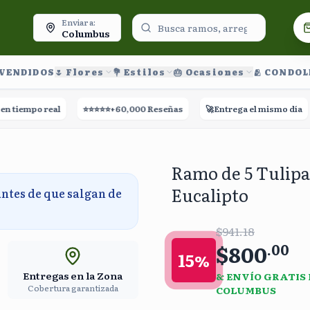
oy.
Enviar a:
Columbus
 VENDIDOS
🌷 Flores
💐 Estilos
🎂 Ocasiones
🫂 CONDO
empo real
⭐⭐⭐⭐⭐
+60,000 Reseñas
🚀
Entrega el mismo día
🛡️
Ramo de 5 Tulipa
Eucalipto
antes de que salgan de
$941.18
$800
.
00
15
%
Entregas en la Zona
& ENVÍO GRATIS
Cobertura garantizada
COLUMBUS