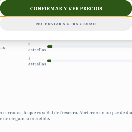
5
estrellas
CONFIRMAR Y VER PRECIOS
4
estrellas
NO, ENVIAR A OTRA CIUDAD
3
estrellas
2
ñas
estrellas
1
estrellas
 cerrados, lo que es señal de frescura. Abrieron en un par de días
e de elegancia increíble.