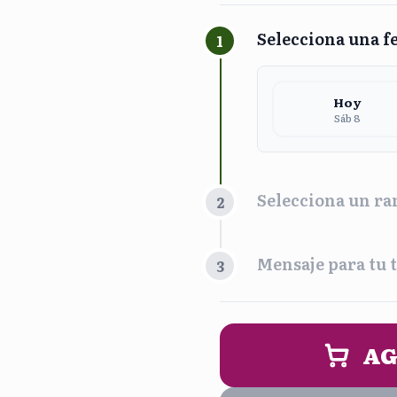
Selecciona una f
1
Hoy
Sáb 8
Selecciona un ra
2
Franja Horari
Mensaje para tu t
3
Maña
9:00 am - 
PERSONALIZA 
AG
Noc
5:00 pm - 