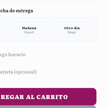
echa de entrega
Mañana
Otro día
Dom 9
Elegir
ngo horario
a
arjeta (opcional)
na
Tarde
2:00 pm
1:00 pm - 5:00 pm
UN MENSAJE DE ENTREGA (opcional)
REGAR AL CARRITO
he
9:00 pm