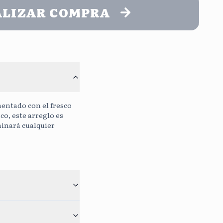
ALIZAR COMPRA
o
Continuar sin mensaje
Sin Costo
0
/400
mentado con el fresco
co, este arreglo es
minará cualquier