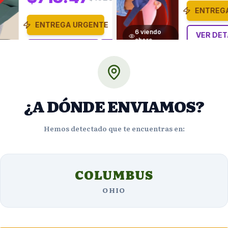
ENTREG
ENTREGA URGENTE
6
viendo
VER DET
ahora
o
VER DETALLES
¿A DÓNDE ENVIAMOS?
Hemos detectado que te encuentras en:
Opiniones de Clientes
COLUMBUS
OHIO