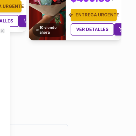
A URGENTE
ENTREGA URGENTE
ALLES
10
viendo
VER DETALLES
ahora
Close