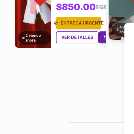
$850.00
$1287.88
ENTREGA URGENTE
4
viend
ahora
2
viendo
VER DETALLES
ahora