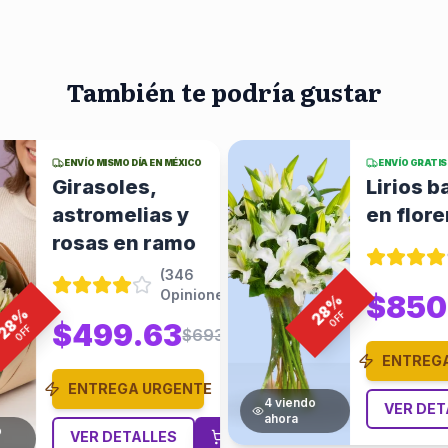
También te podría gustar
ENVÍO MISMO DÍA EN MÉXICO
ENVÍO GRATIS
Girasoles,
Lirios 
astromelias y
en flore
rosas en ramo
(
346
Opiniones
)
%
$850
28
%
OFF
28
$499.63
OFF
$693.93
ENTREG
ENTREGA URGENTE
3
viendo
VER DET
ahora
o
VER DETALLES