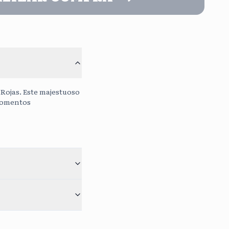
o
Continuar sin mensaje
Sin Costo
0
/400
Rojas. Este majestuoso
 momentos