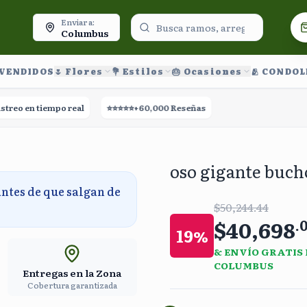
oy.
Enviar a:
Columbus
 VENDIDOS
🌷 Flores
💐 Estilos
🎂 Ocasiones
🫂 CONDO
 en tiempo real
⭐⭐⭐⭐⭐
+60,000 Reseñas
🚀
Entrega el mismo día
oso gigante bucho
antes de que salgan de
$50,244.44
$40,698
.
19
%
& ENVÍO GRATIS
COLUMBUS
Entregas en la Zona
Cobertura garantizada