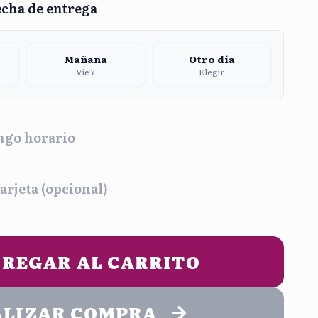
echa de entrega
Mañana
Otro día
Vie 7
Elegir
ngo horario
a
arjeta (opcional)
na
Tarde
2:00 pm
1:00 pm - 5:00 pm
UN MENSAJE DE ENTREGA (opcional)
REGAR AL CARRITO
he
9:00 pm
ALIZAR COMPRA