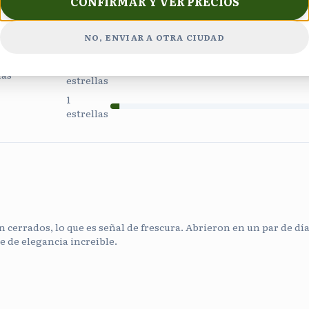
CONFIRMAR Y VER PRECIOS
4
estrellas
3
NO, ENVIAR A OTRA CIUDAD
estrellas
2
ñas
estrellas
1
estrellas
 cerrados, lo que es señal de frescura. Abrieron en un par de días
e de elegancia increíble.