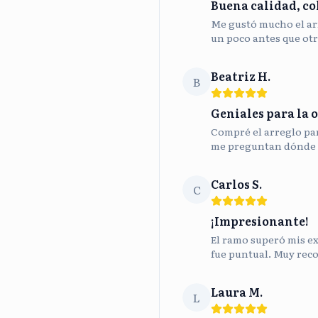
Buena calidad, co
Me gustó mucho el ar
un poco antes que otr
Beatriz H.
B
Geniales para la o
Compré el arreglo para
me preguntan dónde 
Carlos S.
C
¡Impresionante!
El ramo superó mis ex
fue puntual. Muy rec
Laura M.
L