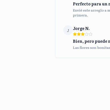
Perfecto para un 
Envié este arreglo a 
primera.
Jorge N.
J
Bien, pero puede 
Las flores son bonita