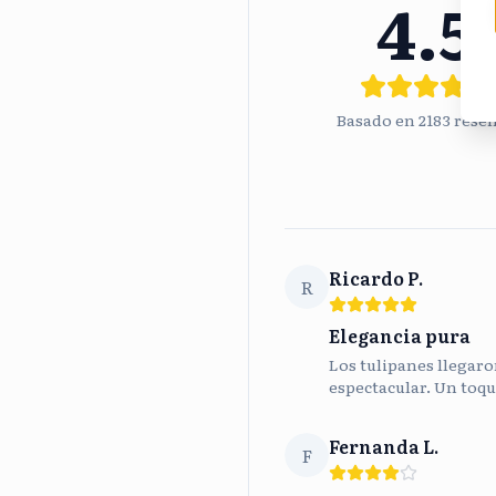
4.5
Basado en
2183
rese
Ricardo P.
R
Elegancia pura
Los tulipanes llegaron
espectacular. Un toqu
Fernanda L.
F