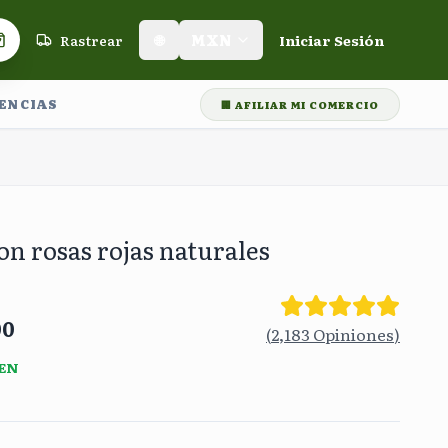
Rastrear
🌐
MXN
Iniciar Sesión
Carrito de compras
LENCIAS
🏢 AFILIAR MI COMERCIO
🛡️
Garantía de Entrega
🎁
Rastreo en tiempo real
⭐⭐⭐⭐⭐
+60,0
n rosas rojas naturales
00
(
2,183
Opiniones
)
 EN