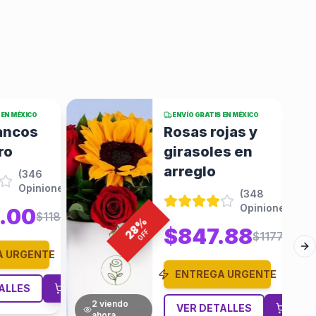
 EN MÉXICO
ENVÍO GRATIS EN MÉXICO
bancos
Rosas rojas y
ro
girasoles en
arreglo
(
346
Opiniones
)
(
348
Opiniones
)
.00
$1180.56
%
28
$847.88
OFF
$1177.61
Ne
A URGENTE
ENTREGA URGENTE
ALLES
3
viendo
VER DETALLES
ahora