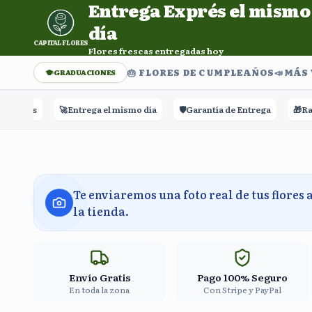
Entrega Exprés el mismo
Entrega Exprés el mismo día. Flores frescas entregadas h
día
CAPITAL FLORES
Flores frescas entregadas hoy
🎂 FLORES DE CUMPLEAÑOS
📣​MÁS
GRADUACIONES
🚀
Entrega el mismo día
🛡️
Garantía de Entrega
🎁
Rastreo
Te enviaremos una foto real de tus flores 
la tienda.
Envío Gratis
Pago 100% Seguro
En toda la zona
Con Stripe y PayPal