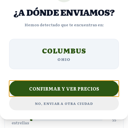
¿A DÓNDE ENVIAMOS?
4.4
Hemos detectado que te encuentras en:
Basado en
1859
reseñas
COLUMBUS
OHIO
5
1,396
estrellas
4
223
estrellas
CONFIRMAR Y VER PRECIOS
3
111
estrellas
2
NO, ENVIAR A OTRA CIUDAD
74
estrellas
1
55
estrellas