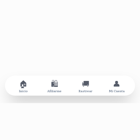
🏠
🛍️
🚚
👤
Inicio
Afiliarme
Rastrear
Mi Cuenta