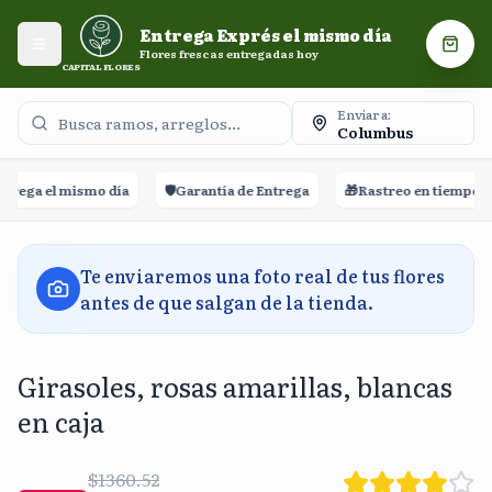
Entrega Exprés el mismo día. Flores frescas entregadas
Entrega Exprés el mismo día
hoy.
Abrir menú
Carri
Flores frescas entregadas hoy
CAPITAL FLORES
Enviar a:
Columbus
rega el mismo día
🛡️
Garantía de Entrega
🎁
Rastreo en tiempo rea
Te enviaremos una foto real de tus flores
antes de que salgan de la tienda.
Girasoles, rosas amarillas, blancas
en caja
$1360.52