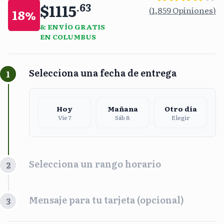
$1115
.
63
(
1,859
Opiniones
)
18
%
& ENVÍO GRATIS
EN COLUMBUS
Selecciona una fecha de entrega
1
Hoy
Mañana
Otro día
Vie 7
Sáb 8
Elegir
Selecciona un rango horario
2
Franja Horaria
Mensaje para tu tarjeta (opcional)
3
Mañana
Tarde