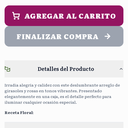
9:00 am - 2:00 pm
1:00 pm - 5:00 pm
PERSONALIZA UN MENSAJE DE
ENTREGA (opcional)
AGREGAR AL CARRITO
Noche
5:00 pm - 9:00 pm
FINALIZAR COMPRA
Cargar Foto
Sin Costo
Detalles del Producto
Continuar sin mensaje
0
/400
Irradia alegría y calidez con este deslumbrante arreglo de
girasoles y rosas en tonos vibrantes. Presentado
elegantemente en una caja, es el detalle perfecto para
iluminar cualquier ocasión especial.
Receta Floral
: