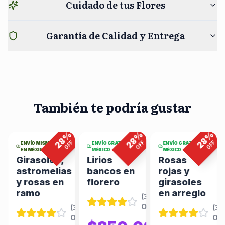
Cuidado de tus Flores
Garantía de Calidad y Entrega
También te podría gustar
5
viendo
6
viendo
7
viendo
ahora
ahora
ahora
%
%
%
%
28
28
28
F
OFF
OFF
OFF
ENVÍO MISMO DÍA
ENVÍO GRATIS EN
ENVÍO GRATIS EN
EN MÉXICO
MÉXICO
MÉXICO
Girasoles,
Lirios
Rosas
astromelias
bancos en
rojas y
y rosas en
florero
girasoles
ramo
en arreglo
(
344
(
346
Opiniones
)
Opiniones
)
(
346
(
34
Opiniones
)
Opi