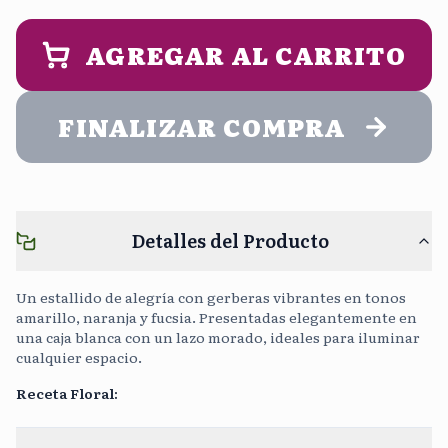
9:00 am - 2:00 pm
1:00 pm - 5:00 pm
PERSONALIZA UN MENSAJE DE
ENTREGA (opcional)
AGREGAR AL CARRITO
Noche
5:00 pm - 9:00 pm
FINALIZAR COMPRA
Cargar Foto
Sin Costo
Detalles del Producto
Continuar sin mensaje
0
/400
Un estallido de alegría con gerberas vibrantes en tonos
amarillo, naranja y fucsia. Presentadas elegantemente en
una caja blanca con un lazo morado, ideales para iluminar
cualquier espacio.
Receta Floral
: