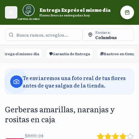
Entrega Exprés el mismo día. Flores frescas entregadas
Entrega Exprés el mismo día
hoy.
Abrir menú
Carri
Flores frescas entregadas hoy
CAPITAL FLORES
Enviar a:
Columbus
trega el mismo día
🛡️
Garantía de Entrega
🎁
Rastreo en tiempo re
Te enviaremos una foto real de tus flores
antes de que salgan de la tienda.
Gerberas amarillas, naranjas y
rositas en caja
$860.24