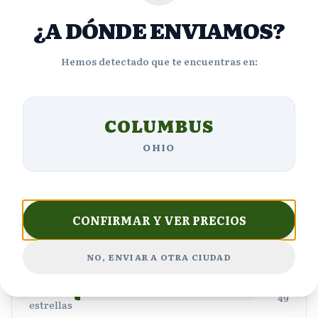
¿A DÓNDE ENVIAMOS?
4.4
Hemos detectado que te encuentras en:
Basado en
1640
reseñas
COLUMBUS
OHIO
5
1,232
estrellas
4
196
estrellas
CONFIRMAR Y VER PRECIOS
3
98
estrellas
2
NO, ENVIAR A OTRA CIUDAD
65
estrellas
1
49
estrellas