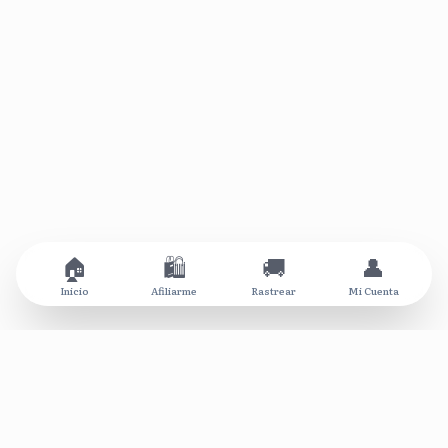
🏠
🛍️
🚚
👤
Inicio
Afiliarme
Rastrear
Mi Cuenta