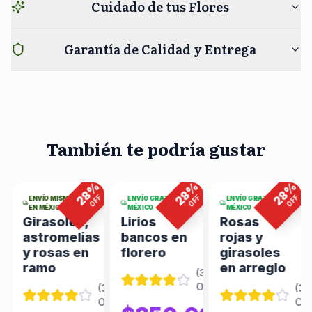
Cuidado de tus Flores
Garantía de Calidad y Entrega
También te podría gustar
5
viendo
2
viendo
8
viendo
ahora
ahora
ahora
%
%
%
%
28
28
28
F
OFF
OFF
OFF
ENVÍO MISMO DÍA
ENVÍO GRATIS EN
ENVÍO GRATIS EN
EN MÉXICO
MÉXICO
MÉXICO
Girasoles,
Lirios
Rosas
astromelias
bancos en
rojas y
y rosas en
florero
girasoles
ramo
en arreglo
(
344
(
346
Opiniones
)
Opiniones
)
(
346
(
34
Opiniones
)
Opi