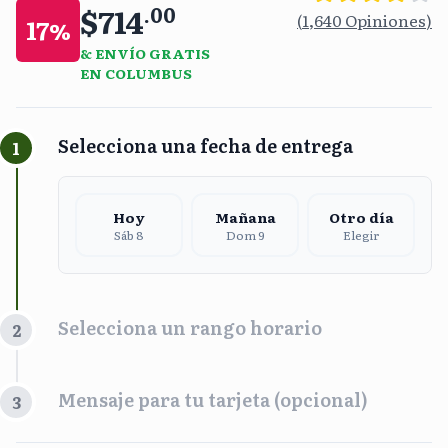
$714
.
00
(
1,640
Opiniones
)
17
%
& ENVÍO GRATIS
EN COLUMBUS
Selecciona una fecha de entrega
1
Hoy
Mañana
Otro día
Sáb 8
Dom 9
Elegir
Selecciona un rango horario
2
Franja Horaria
Mensaje para tu tarjeta (opcional)
3
Mañana
Tarde