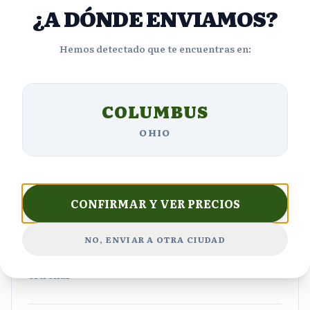
¿A DÓNDE ENVIAMOS?
4.4
Hemos detectado que te encuentras en:
Basado en
1663
reseñas
COLUMBUS
5
OHIO
1,250
estrellas
4
199
estrellas
3
99
CONFIRMAR Y VER PRECIOS
estrellas
2
66
NO, ENVIAR A OTRA CIUDAD
estrellas
1
49
estrellas