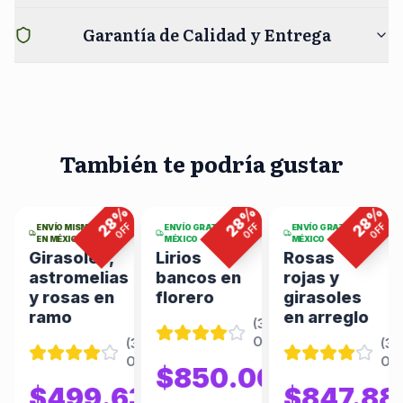
Garantía de Calidad y Entrega
También te podría gustar
4
viendo
9
viendo
5
viendo
ahora
ahora
ahora
%
%
%
%
28
28
28
F
OFF
OFF
OFF
ENVÍO MISMO DÍA
ENVÍO GRATIS EN
ENVÍO GRATIS EN
EN MÉXICO
MÉXICO
MÉXICO
Girasoles,
Lirios
Rosas
astromelias
bancos en
rojas y
y rosas en
florero
girasoles
ramo
en arreglo
(
344
(
346
Opiniones
)
Opiniones
)
(
346
(
34
Opiniones
)
Opi
86
$850.00
$866.47
$1180.56
$499.63
$847.88
$693.93