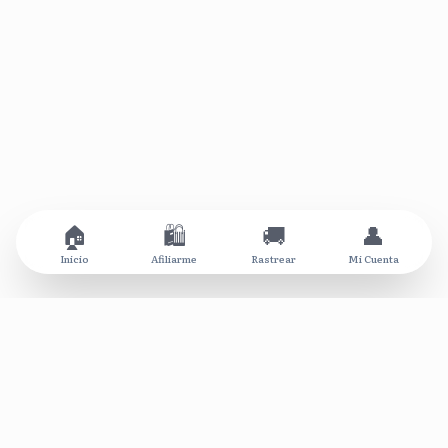
🏠
🛍️
🚚
👤
Inicio
Afiliarme
Rastrear
Mi Cuenta