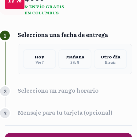
& ENVÍO GRATIS
EN COLUMBUS
Selecciona una fecha de entrega
1
Hoy
Mañana
Otro día
Vie 7
Sáb 8
Elegir
Selecciona un rango horario
2
Franja Horaria
Mensaje para tu tarjeta (opcional)
3
Mañana
Tarde
9:00 am - 2:00 pm
1:00 pm - 5:00 pm
PERSONALIZA UN MENSAJE DE