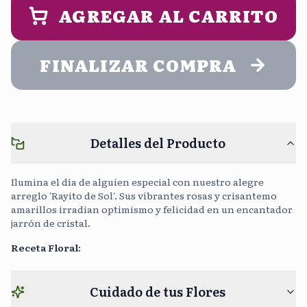
ENTREGA (opcional)
AGREGAR AL CARRITO
Noche
5:00 pm - 9:00 pm
FINALIZAR COMPRA
Cargar Foto
Sin Costo
Detalles del Producto
Continuar sin mensaje
0
/400
Ilumina el día de alguien especial con nuestro alegre
arreglo 'Rayito de Sol'. Sus vibrantes rosas y crisantemo
amarillos irradian optimismo y felicidad en un encantador
jarrón de cristal.
Receta Floral
:
Cuidado de tus Flores