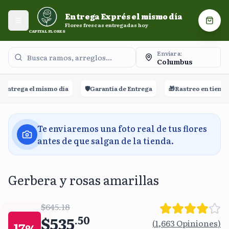
Entrega Exprés el mismo día. Flores frescas entregadas
Entrega Exprés el mismo día
hoy.
Abrir menú
Carri
Flores frescas entregadas hoy
CAPITAL FLORES
Enviar a:
Columbus
ntrega el mismo día
🛡️
Garantía de Entrega
🎁
Rastreo en tiempo r
Te enviaremos una foto real de tus flores
antes de que salgan de la tienda.
Gerbera y rosas amarillas
$645.18
$535
.
50
(
1,663
Opiniones
)
17
%