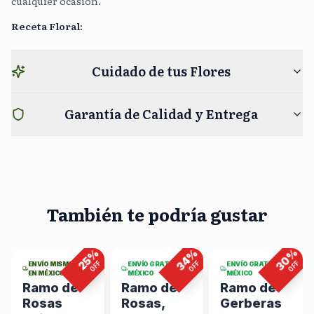
cualquier ocasión.
Receta Floral
:
Cuidado de tus Flores
Garantía de Calidad y Entrega
También te podría gustar
2
viendo
5
viendo
5
viendo
ahora
ahora
ahora
%
%
%
%
30
34
25
F
OFF
OFF
OFF
ENVÍO MISMO DÍA
ENVÍO GRATIS EN
ENVÍO GRATIS EN
EN MÉXICO
MÉXICO
MÉXICO
Ramo de
Ramo de
Ramo de
Rosas
Rosas,
Gerberas