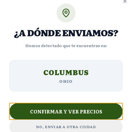
Cl
Opiniones de Clientes
¿A DÓNDE ENVIAMOS?
Hemos detectado que te encuentras en:
4.8
COLUMBUS
OHIO
Basado en
4810
reseñas
5
3,609
estrellas
CONFIRMAR Y VER PRECIOS
4
577
estrellas
NO, ENVIAR A OTRA CIUDAD