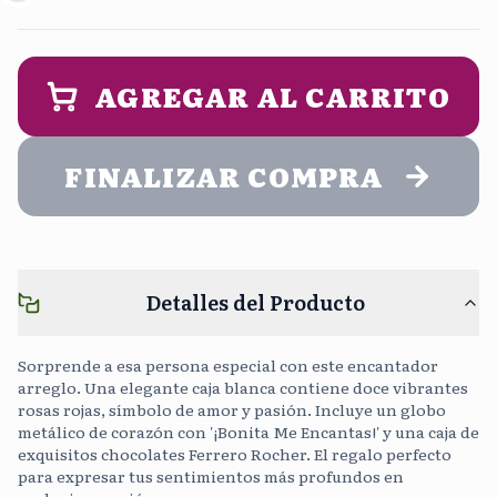
Mañana
Tarde
9:00 am - 2:00 pm
1:00 pm - 5:00 pm
PERSONALIZA UN MENSAJE DE
ENTREGA (opcional)
AGREGAR AL CARRITO
Noche
5:00 pm - 9:00 pm
FINALIZAR COMPRA
Cargar Foto
Sin Costo
Detalles del Producto
Continuar sin mensaje
0
/400
Sorprende a esa persona especial con este encantador
arreglo. Una elegante caja blanca contiene doce vibrantes
rosas rojas, símbolo de amor y pasión. Incluye un globo
metálico de corazón con '¡Bonita Me Encantas!' y una caja de
exquisitos chocolates Ferrero Rocher. El regalo perfecto
para expresar tus sentimientos más profundos en