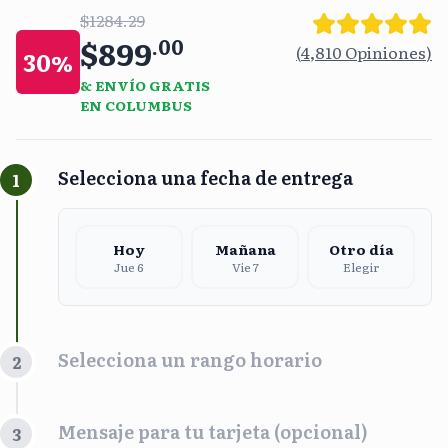
$1284.29
$899
.
00
(
4,810
Opiniones
)
30
%
& ENVÍO GRATIS
EN COLUMBUS
Selecciona una fecha de entrega
1
Hoy
Mañana
Otro día
Jue 6
Vie 7
Elegir
Selecciona un rango horario
2
Franja Horaria
Mensaje para tu tarjeta (opcional)
3