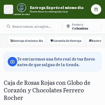
Entrega Exprés el mismo día. Flores frescas entregadas
Entrega Exprés el mismo día
hoy.
Abrir menú
Carri
Flores frescas entregadas hoy
CAPITAL FLORES
Enviar a:
Columbus
🚀
Entrega el mismo día
🛡️
Garantía de Entrega
🎁
Rastreo en 
Te enviaremos una foto real de tus flores
antes de que salgan de la tienda.
Caja de Rosas Rojas con Globo de
Corazón y Chocolates Ferrero
Rocher