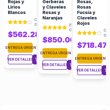
Rojas y
Gerberas
Rosas,
Lirios
y Claveles
Rosas
Blancos
Rosas y
Fucsia y
Naranjas
Claveles
(
267
Rojos
Opiniones
)
(
506
Opiniones
)
(
38
$562.28
$749.71
Opi
$850.00
$1287.88
(
262
$718.47
$
Opiniones
)
ENTREGA URGENTE
ENTREGA URGENTE
93
$1074.57
ENTREGA URGENT
VER DETALLES
VER DETALLES
NTE
VER DETALLES