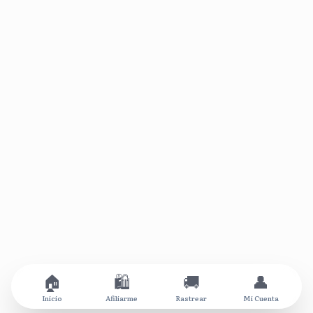
🏠
🛍️
🚚
👤
Inicio
Afiliarme
Rastrear
Mi Cuenta