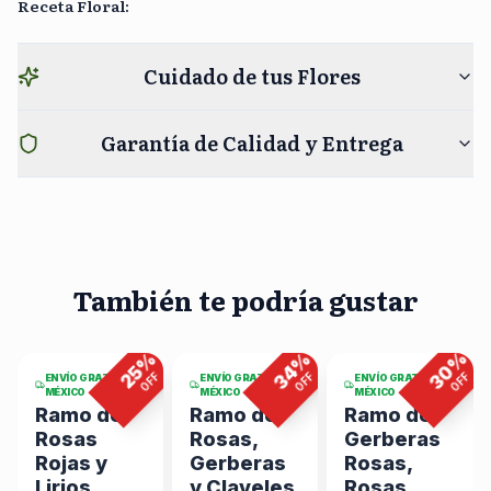
Receta Floral
:
Cuidado de tus Flores
Garantía de Calidad y Entrega
También te podría gustar
4
viendo
5
viendo
2
viendo
ahora
ahora
ahora
%
%
%
%
30
34
25
F
OFF
OFF
OFF
ENVÍO GRATIS EN
ENVÍO GRATIS EN
ENVÍO GRATIS EN
MÉXICO
MÉXICO
MÉXICO
Ramo de
Ramo de
Ramo de
Rosas
Rosas,
Gerberas
Rojas y
Gerberas
Rosas,
Lirios
y Claveles
Rosas