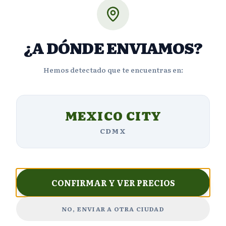
Cl
Opiniones de Clientes
¿A DÓNDE ENVIAMOS?
Hemos detectado que te encuentras en:
4.5
MEXICO CITY
CDMX
Basado en
2090
reseñas
5
1,570
estrellas
CONFIRMAR Y VER PRECIOS
4
250
estrellas
NO, ENVIAR A OTRA CIUDAD
3
125
estrellas