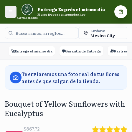
Entrega Exprés el mismo día. Flores frescas entregadas
Entrega Exprés el mismo día
hoy.
Abrir menú
Carri
Flores frescas entregadas hoy
CAPITAL FLORES
Enviar a:
Mexico City
🚀
Entrega el mismo día
🛡️
Garantía de Entrega
🎁
Rastreo en t
Te enviaremos una foto real de tus flores
antes de que salgan de la tienda.
Bouquet of Yellow Sunflowers with
Eucalyptus
$867.72