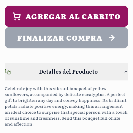
9:00 am - 2:00 pm
1:00 pm - 5:00 pm
PERSONALIZA UN MENSAJE DE
ENTREGA (opcional)
AGREGAR AL CARRITO
Noche
5:00 pm - 9:00 pm
FINALIZAR COMPRA
Cargar Foto
Sin Costo
Detalles del Producto
Continuar sin mensaje
0
/400
Celebrate joy with this vibrant bouquet of yellow
sunflowers, accompanied by delicate eucalyptus. A perfect
gift to brighten any day and convey happiness. Its brilliant
petals radiate positive energy, making this arrangement
an ideal choice to surprise that special person with a touch
of sunshine and freshness. Send this bouquet full of life
and affection.