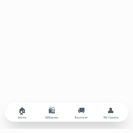
🏠
🛍️
🚚
👤
Inicio
Afiliarme
Rastrear
Mi Cuenta