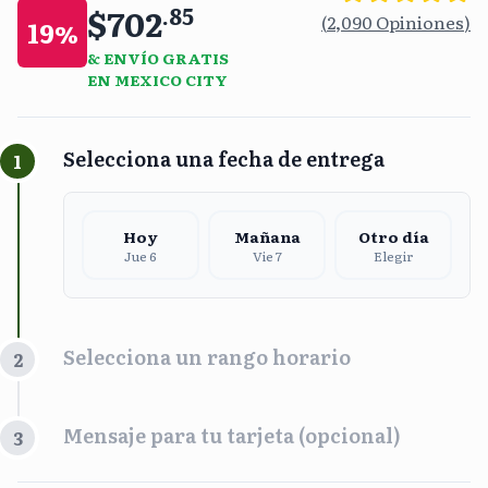
$702
.
85
(
2,090
Opiniones
)
19
%
& ENVÍO GRATIS
EN MEXICO CITY
Selecciona una fecha de entrega
1
Hoy
Mañana
Otro día
Jue 6
Vie 7
Elegir
Selecciona un rango horario
2
Franja Horaria
Mensaje para tu tarjeta (opcional)
3
Mañana
Tarde