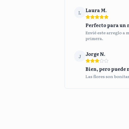
Laura M.
L
Perfecto para un 
Envié este arreglo a 
primera.
Jorge N.
J
Bien, pero puede 
Las flores son bonita