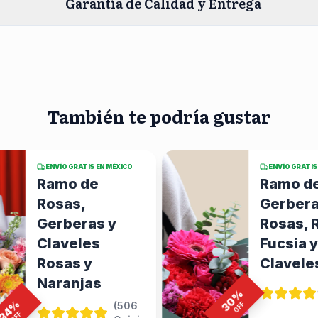
Garantía de Calidad y Entrega
También te podría gustar
ENVÍO GRATIS EN MÉXICO
ENVÍO GRATIS
Ramo de
Ramo d
Gerberas
Rosas 
Rosas, Rosas
y Tulip
Fucsia y
Rosas
Claveles Rojos
%
(
385
19
%
OFF
30
Opiniones
)
$150
OFF