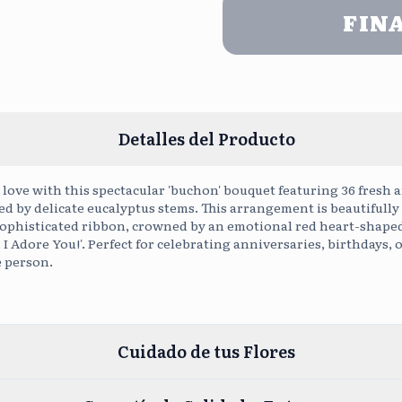
FIN
Cargar Fot
Detalles del Producto
love with this spectacular 'buchon' bouquet featuring 36 fresh a
 by delicate eucalyptus stems. This arrangement is beautifull
sophisticated ribbon, crowned by an emotional red heart-shaped
 I Adore You!'. Perfect for celebrating anniversaries, birthdays, 
e person.
Cuidado de tus Flores