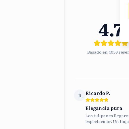
4.7
Basado en
4056
rese
Ricardo P.
R
Elegancia pura
Los tulipanes llegaron
espectacular. Un toqu