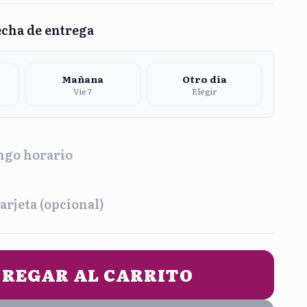
echa de entrega
Mañana
Otro día
Vie 7
Elegir
ngo horario
a
arjeta (opcional)
na
Tarde
2:00 pm
1:00 pm - 5:00 pm
UN MENSAJE DE ENTREGA (opcional)
REGAR AL CARRITO
he
9:00 pm