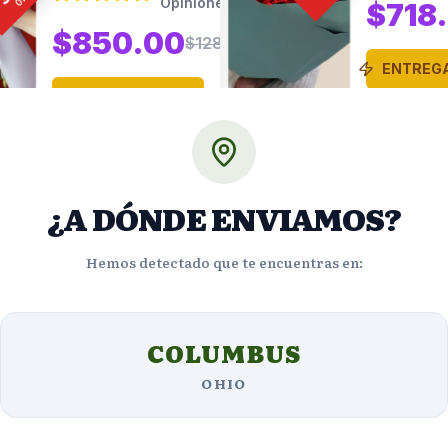
$718.47
$1026.39
ENTREG
ENTREGA URGENTE
4
viendo
VER DET
ahora
o
VER DETALLES
¿A DÓNDE ENVIAMOS?
Hemos detectado que te encuentras en:
COLUMBUS
Opiniones de Clientes
OHIO