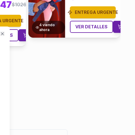
$499.80
$588.00
A URGENTE
ENTREGA URGENTE
ALLES
7
viendo
VER DETALLES
Close
ahora