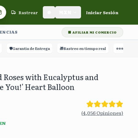
Rastrear
🌐
MXN
Iniciar Sesión
Carrito de compras
LENCIAS
🏢 AFILIAR MI COMERCIO
🛡️
Garantía de Entrega
🎁
Rastreo en tiempo real
⭐⭐⭐⭐⭐
+60,000 R
d Roses with Eucalyptus and
re You!' Heart Balloon
(
4,056
Opiniones
)
 EN