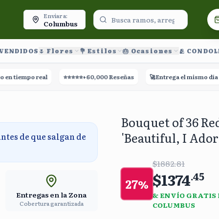
oy.
Enviar a:
Columbus
 VENDIDOS
🌷 Flores
💐 Estilos
🎂 Ocasiones
🫂 CONDO
tiempo real
⭐⭐⭐⭐⭐
+60,000 Reseñas
🚀
Entrega el mismo día
Bouquet of 36 Re
'Beautiful, I Ado
antes de que salgan de
$1882.81
$1374
.
45
27
%
Entregas en la Zona
& ENVÍO GRATIS
Cobertura garantizada
COLUMBUS