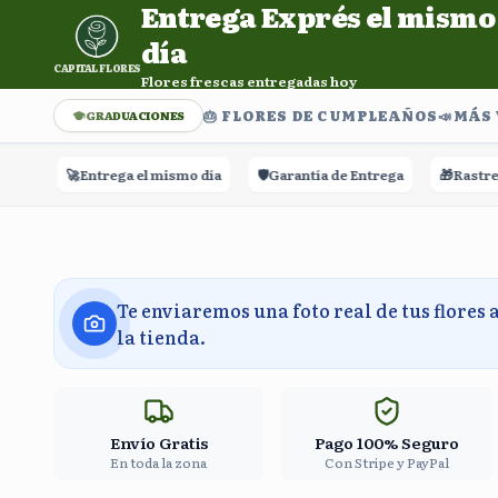
Entrega Exprés el mismo
Entrega Exprés el mismo día. Flores frescas entregadas h
día
CAPITAL FLORES
Flores frescas entregadas hoy
🎂 FLORES DE CUMPLEAÑOS
📣​MÁS
GRADUACIONES
🚀
Entrega el mismo día
🛡️
Garantía de Entrega
🎁
Rastreo en 
Te enviaremos una foto real de tus flores 
la tienda.
Envío Gratis
Pago 100% Seguro
En toda la zona
Con Stripe y PayPal