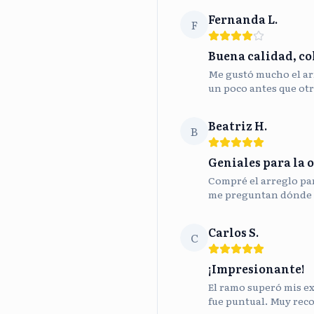
Fernanda L.
F
Buena calidad, co
Me gustó mucho el ar
un poco antes que otr
Beatriz H.
B
Geniales para la o
Compré el arreglo para
me preguntan dónde 
Carlos S.
C
¡Impresionante!
El ramo superó mis ex
fue puntual. Muy rec