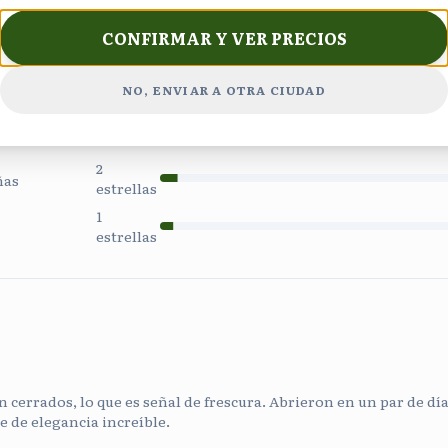
5
CONFIRMAR Y VER PRECIOS
estrellas
4
NO, ENVIAR A OTRA CIUDAD
estrellas
3
estrellas
2
ñas
estrellas
1
estrellas
 cerrados, lo que es señal de frescura. Abrieron en un par de días
e de elegancia increíble.