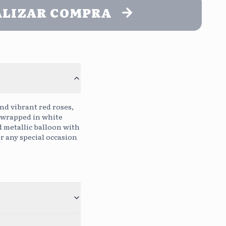
ALIZAR COMPRA
o
Continuar sin mensaje
Sin Costo
0
/400
nd vibrant red roses,
y wrapped in white
 metallic balloon with
or any special occasion