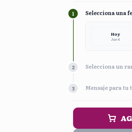
Selecciona una f
1
Hoy
Jue 6
Selecciona un ra
2
Franja Horari
Mensaje para tu t
3
Maña
9:00 am - 
PERSONALIZA 
AG
Noc
5:00 pm - 