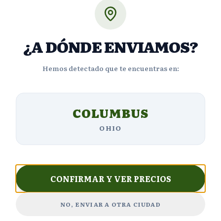
Cl
Opiniones de Clientes
¿A DÓNDE ENVIAMOS?
Hemos detectado que te encuentras en:
4.6
COLUMBUS
OHIO
Basado en
3497
reseñas
5
2,626
estrellas
CONFIRMAR Y VER PRECIOS
4
419
estrellas
NO, ENVIAR A OTRA CIUDAD
3
209
estrellas