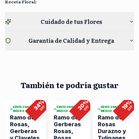
Receta Floral
:
Cuidado de tus Flores
Garantía de Calidad y Entrega
También te podría gustar
6
viendo
8
viendo
2
viendo
ahora
ahora
ahora
%
%
%
%
30
34
19
F
OFF
OFF
OFF
ENVÍO GRATIS EN
ENVÍO GRATIS EN
ENVÍO GRATIS EN
MÉXICO
MÉXICO
MÉXICO
Ramo de
Ramo de
Ramo de
Rosas,
Gerberas
Rosas
Gerberas
Rosas,
Durazno y
y Claveles
Rosas
Tulipanes