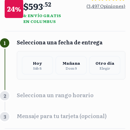
$593
.
52
(
3,497
Opiniones
)
24
%
& ENVÍO GRATIS
EN COLUMBUS
Selecciona una fecha de entrega
1
Hoy
Mañana
Otro día
Sáb 8
Dom 9
Elegir
Selecciona un rango horario
2
Franja Horaria
Mensaje para tu tarjeta (opcional)
3
Mañana
Tarde