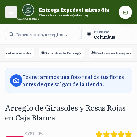
Entrega Exprés el mismo día. Flores frescas entregadas
Entrega Exprés el mismo día
hoy.
Abrir menú
Carri
Flores frescas entregadas hoy
CAPITAL FLORES
Enviar a:
Columbus
a el mismo día
🛡️
Garantía de Entrega
🎁
Rastreo en tiempo real
Te enviaremos una foto real de tus flores
antes de que salgan de la tienda.
Arreglo de Girasoles y Rosas Rojas
en Caja Blanca
$780.95