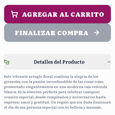
9:00 am - 2:00 pm
1:00 pm - 5:00 pm
PERSONALIZA UN MENSAJE DE
ENTREGA (opcional)
AGREGAR AL CARRITO
Noche
5:00 pm - 9:00 pm
FINALIZAR COMPRA
Cargar Foto
Sin Costo
Detalles del Producto
Continuar sin mensaje
0
/400
Este vibrante arreglo floral combina la alegría de los
girasoles con la pasión inconfundible de las rosas rojas,
presentado elegantemente en una moderna caja redonda
blanca. Es la elección perfecta para celebrar cualquier
ocasión especial, desde cumpleaños y aniversarios hasta
expresar amor y gratitud. Un regalo que sin duda iluminará
el día de esa persona especial con su belleza y mensaje.