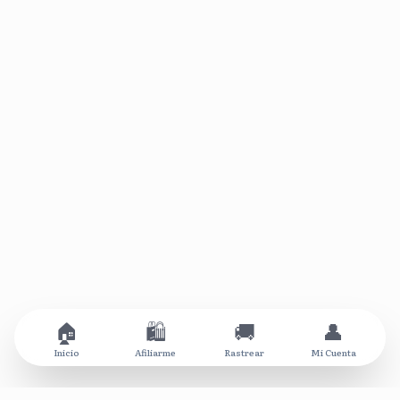
🏠
🛍️
🚚
👤
Inicio
Afiliarme
Rastrear
Mi Cuenta