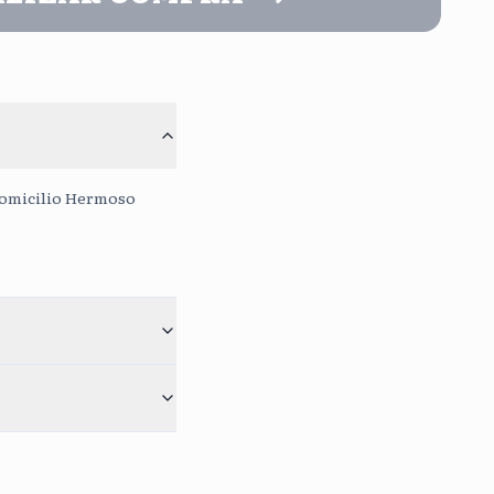
o
Continuar sin mensaje
Sin Costo
0
/400
a domicilio Hermoso