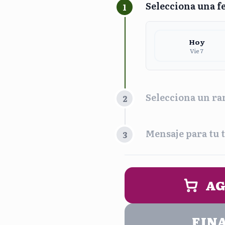
Selecciona una f
1
Hoy
Vie 7
Selecciona un ra
2
Franja Horari
Mensaje para tu t
3
Maña
9:00 am - 
PERSONALIZA 
AG
Noc
5:00 pm - 
FIN