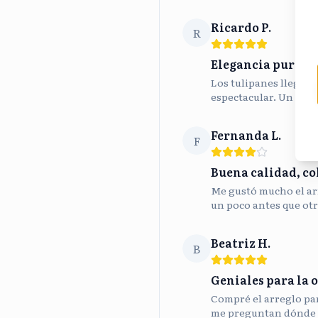
Ricardo P.
R
Elegancia pura
Los tulipanes llegaron
espectacular. Un toqu
Fernanda L.
F
Buena calidad, co
Me gustó mucho el ar
un poco antes que otr
Beatriz H.
B
Geniales para la o
Compré el arreglo para
me preguntan dónde 