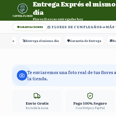
Entrega Exprés el mismo
Entrega Exprés el mismo día. Flores frescas entregadas h
día
CAPITAL FLORES
Flores frescas entregadas hoy
🎂 FLORES DE CUMPLEAÑOS
📣​MÁS
GRADUACIONES
🚀
Entrega el mismo día
🛡️
Garantía de Entrega
🎁
Rastre
Te enviaremos una foto real de tus flores 
la tienda.
Envío Gratis
Pago 100% Seguro
En toda la zona
Con Stripe y PayPal