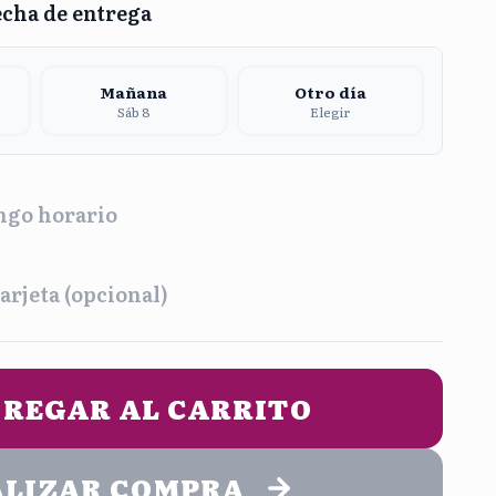
echa de entrega
Mañana
Otro día
Sáb 8
Elegir
ngo horario
a
arjeta (opcional)
na
Tarde
2:00 pm
1:00 pm - 5:00 pm
UN MENSAJE DE ENTREGA (opcional)
REGAR AL CARRITO
he
9:00 pm
ALIZAR COMPRA