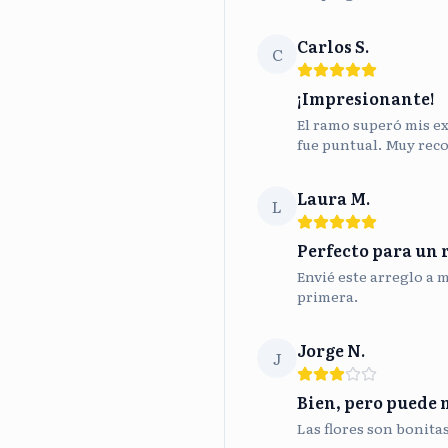
Carlos S.
C
¡Impresionante!
El ramo superó mis ex
fue puntual. Muy rec
Laura M.
L
Perfecto para un 
Envié este arreglo a 
primera.
Jorge N.
J
Bien, pero puede 
Las flores son bonita