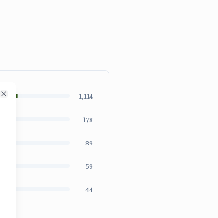
1,114
Close
178
89
59
44