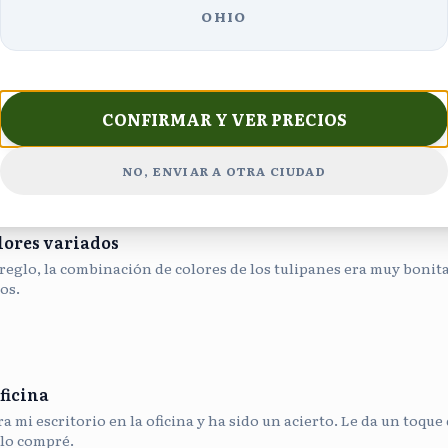
OHIO
 cerrados, lo que es señal de frescura. Abrieron en un par de días
CONFIRMAR Y VER PRECIOS
e de elegancia increíble.
NO, ENVIAR A OTRA CIUDAD
lores variados
reglo, la combinación de colores de los tulipanes era muy bonit
os.
ficina
 mi escritorio en la oficina y ha sido un acierto. Le da un toque 
lo compré.