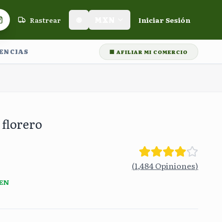
Rastrear
🌐
MXN
Iniciar Sesión
Carrito de compras
LENCIAS
🏢 AFILIAR MI COMERCIO
🛡️
Garantía de Entrega
🎁
Rastreo en tiempo real
⭐⭐⭐⭐⭐
+60,
 florero
(
1,484
Opiniones
)
 EN