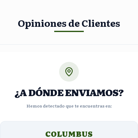
Opiniones de Clientes
5
estrellas
4
estrellas
3
¿A DÓNDE ENVIAMOS?
estrellas
2
ñas
Hemos detectado que te encuentras en:
estrellas
1
estrellas
COLUMBUS