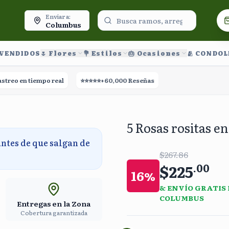
oy.
Enviar a:
Columbus
 VENDIDOS
🌷 Flores
💐 Estilos
🎂 Ocasiones
🫂 CONDO
o en tiempo real
⭐⭐⭐⭐⭐
+60,000 Reseñas
🚀
Entrega el mismo día
5 Rosas rositas en
antes de que salgan de
$267.86
$225
.
00
16
%
& ENVÍO GRATIS
COLUMBUS
Entregas en la Zona
Cobertura garantizada