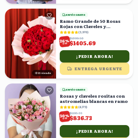
ENVÍO GRATIS
Ramo Grande de 50 Rosas
Rojas con Claveles y
Eucalipto
(
3,970
)
$1899.58
%
26
$1405.69
OFF
¡PEDIR AHORA!
ENTREGA URGENTE
15
viendo
ENVÍO GRATIS
Rosas y claveles rositas con
astromelias blancas en ramo
(
4,773
)
$1195.33
%
30
$836.73
OFF
¡PEDIR AHORA!