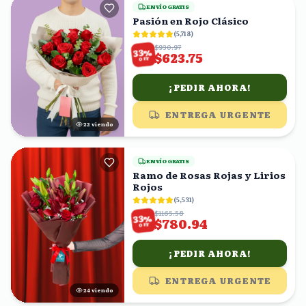
ENVÍO GRATIS
Pasión en Rojo Clásico
(
5,718
)
$930.97
%
33
$623.75
OFF
¡PEDIR AHORA!
ENTREGA URGENTE
23
viendo
ENVÍO GRATIS
Ramo de Rosas Rojas y Lirios
Rojos
(
5,531
)
$1165.58
%
33
$780.94
OFF
¡PEDIR AHORA!
ENTREGA URGENTE
25
viendo