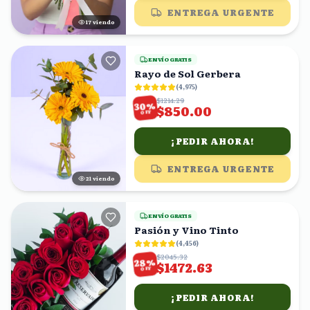
ENTREGA URGENTE
16
viendo
ENVÍO GRATIS
Rayo de Sol Gerbera
(
4,975
)
$1214.29
%
30
$850.00
OFF
¡PEDIR AHORA!
ENTREGA URGENTE
22
viendo
ENVÍO GRATIS
Pasión y Vino Tinto
(
4,456
)
$2045.32
%
28
$1472.63
OFF
¡PEDIR AHORA!