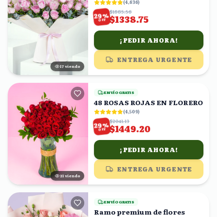
(
4,636
)
$1885.56
%
29
$1338.75
OFF
¡PEDIR AHORA!
ENTREGA URGENTE
16
viendo
ENVÍO GRATIS
48 ROSAS ROJAS EN FLORERO
(
4,509
)
$2041.13
%
29
$1449.20
OFF
¡PEDIR AHORA!
ENTREGA URGENTE
20
viendo
ENVÍO GRATIS
Ramo premium de flores