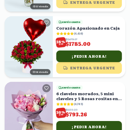
ENTREGA URGENTE
17
viendo
ENVÍO GRATIS
Corazón Apasionado en Caja
(
4,416
)
$2479.17
%
28
$1785.00
OFF
¡PEDIR AHORA!
ENTREGA URGENTE
18
viendo
ENVÍO GRATIS
6 claveles morados, 5 mini
claveles y 5 Rosas rositas en
ramo
(
4,783
)
$1133.23
%
30
$793.26
OFF
¡PEDIR AHORA!