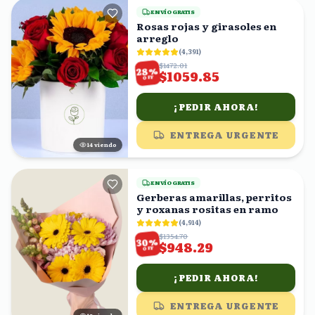
ENVÍO GRATIS
Rosas rojas y girasoles en
arreglo
(
4,391
)
$1472.01
%
28
$1059.85
OFF
¡PEDIR AHORA!
ENTREGA URGENTE
15
viendo
ENVÍO GRATIS
Gerberas amarillas, perritos
y roxanas rositas en ramo
(
4,914
)
$1354.70
%
30
$948.29
OFF
¡PEDIR AHORA!
ENTREGA URGENTE