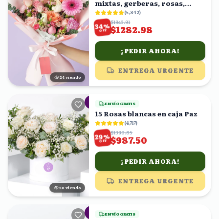
mixtas, gerberas, rosas,
claveles
(
5,842
)
$1943.91
%
34
$1282.98
OFF
¡PEDIR AHORA!
ENTREGA URGENTE
25
viendo
ENVÍO GRATIS
15 Rosas blancas en caja Paz
(
4,717
)
$1390.85
%
29
$987.50
OFF
¡PEDIR AHORA!
ENTREGA URGENTE
20
viendo
ENVÍO GRATIS