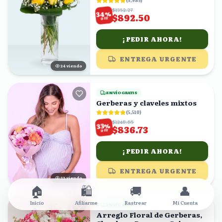
(
5,985
)
$1352.27
%
34
$892.50
OFF
¡PEDIR AHORA!
ENTREGA URGENTE
24
viendo
ENVÍO GRATIS
Gerberas y claveles mixtos
(
5,510
)
$1248.85
%
33
$836.73
OFF
¡PEDIR AHORA!
ENTREGA URGENTE
22
viendo
🏠
🛍️
🚚
👤
Inicio
Afiliarme
Rastrear
Mi Cuenta
ENVÍO GRATIS
Arreglo Floral de Gerberas,