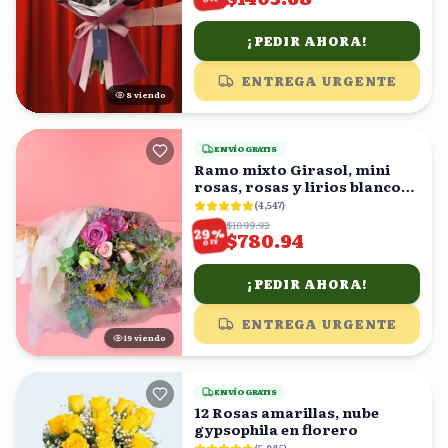
¡PEDIR AHORA!
ENTREGA URGENTE
7
viendo
ENVÍO GRATIS
Ramo mixto Girasol, mini
rosas, rosas y lirios blancos
en ramo
(
4,547
)
$1099.92
%
29
$780.94
OFF
¡PEDIR AHORA!
ENTREGA URGENTE
18
viendo
ENVÍO GRATIS
12 Rosas amarillas, nube
gypsophila en florero