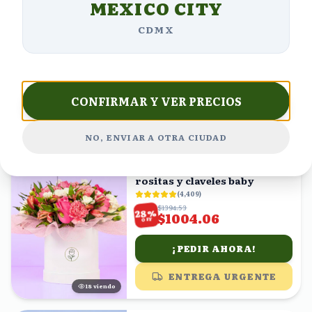
MEXICO CITY
Margaritas en ramo
(
5,790
)
CDMX
$1352.26
%
34
$892.49
OFF
¡PEDIR AHORA!
CONFIRMAR Y VER PRECIOS
ENTREGA URGENTE
25
viendo
NO, ENVIAR A OTRA CIUDAD
ENVÍO GRATIS
Caja con rosas, astromelias
rositas y claveles baby
(
4,409
)
$1394.53
%
28
$1004.06
OFF
¡PEDIR AHORA!
ENTREGA URGENTE
19
viendo