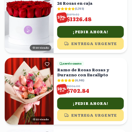
24 Rosas en caja
(
5,703
)
$1979.82
%
33
$1326.48
OFF
¡PEDIR AHORA!
ENTREGA URGENTE
21
viendo
ENVÍO GRATIS
Ramo de Rosas Rosas y
Durazno con Eucalipto
(
4,961
)
$1004.06
%
30
$702.84
OFF
¡PEDIR AHORA!
ENTREGA URGENTE
21
viendo