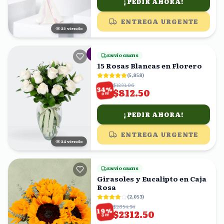
¡PEDIR AHORA!
ENTREGA URGENTE
25
viendo
ENVÍO GRATIS
15 Rosas Blancas en Florero
(
5,858
)
$1231.06
%
34
$812.50
OFF
¡PEDIR AHORA!
ENTREGA URGENTE
23
viendo
ENVÍO GRATIS
Girasoles y Eucalipto en Caja
Rosa
(
2,053
)
$2854.94
%
19
$2312.50
OFF