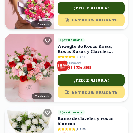
¡PEDIR AHORA!
ENTREGA URGENTE
20
viendo
ENVÍO GRATIS
Arreglo de Rosas Rojas,
Rosas Rosas y Claveles
Blancos en Caja Rosa
(
2,071
)
$1388.89
%
19
$1125.00
OFF
¡PEDIR AHORA!
ENTREGA URGENTE
8
viendo
ENVÍO GRATIS
Ramo de claveles y rosas
blancas
(
4,832
)