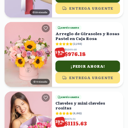
ENTREGA URGENTE
19
viendo
ENVÍO GRATIS
Arreglo de Girasoles y Rosas
Pastel en Caja Rosa
(
2,198
)
$1205.16
%
19
$976.18
OFF
¡PEDIR AHORA!
ENTREGA URGENTE
10
viendo
ENVÍO GRATIS
Claveles y mini claveles
rositas
(
4,641
)
$1571.31
%
29
$1115.63
OFF