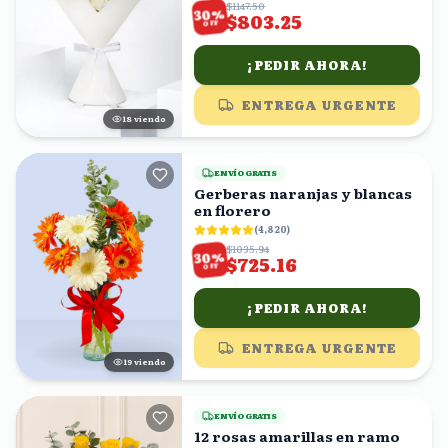
$1147.50
%
30
$803.25
OFF
¡PEDIR AHORA!
ENTREGA URGENTE
17
viendo
ENVÍO GRATIS
Gerberas naranjas y blancas
en florero
(
4,820
)
$1035.94
%
30
$725.16
OFF
¡PEDIR AHORA!
ENTREGA URGENTE
18
viendo
ENVÍO GRATIS
12 rosas amarillas en ramo