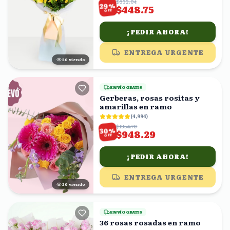
$632.04
%
29
$448.75
OFF
¡PEDIR AHORA!
ENTREGA URGENTE
19
viendo
ENVÍO GRATIS
Gerberas, rosas rositas y
amarillas en ramo
(
4,994
)
$1354.70
%
30
$948.29
OFF
¡PEDIR AHORA!
ENTREGA URGENTE
19
viendo
ENVÍO GRATIS
36 rosas rosadas en ramo