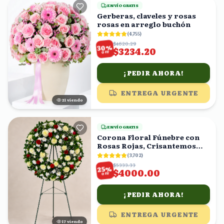
ENVÍO GRATIS
Gerberas, claveles y rosas
rosas en arreglo buchón
(
4,755
)
$4620.29
%
30
$3234.20
OFF
¡PEDIR AHORA!
ENTREGA URGENTE
22
viendo
ENVÍO GRATIS
Corona Floral Fúnebre con
Rosas Rojas, Crisantemos
Blancos y Amarillos
(
3,702
)
$5333.33
%
25
$4000.00
OFF
¡PEDIR AHORA!
ENTREGA URGENTE
18
viendo