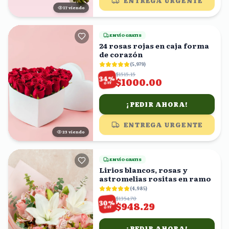
ENTREGA URGENTE
18
viendo
ENVÍO GRATIS
24 rosas rojas en caja forma
de corazón
(
5,979
)
$1515.15
%
34
$1000.00
OFF
¡PEDIR AHORA!
ENTREGA URGENTE
22
viendo
ENVÍO GRATIS
Lirios blancos, rosas y
astromelias rositas en ramo
(
4,985
)
$1354.70
%
30
$948.29
OFF
¡PEDIR AHORA!