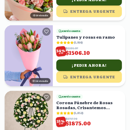
ENTREGA URGENTE
19
viendo
ENVÍO GRATIS
Tulipanes y rosas en ramo
(
5,914
)
$2281.97
%
34
$1506.10
OFF
¡PEDIR AHORA!
ENTREGA URGENTE
24
viendo
ENVÍO GRATIS
Corona Fúnebre de Rosas
Rosadas, Crisantemos
Amarillos y Follaje
(
5,052
)
$2717.39
%
31
$1875.00
OFF