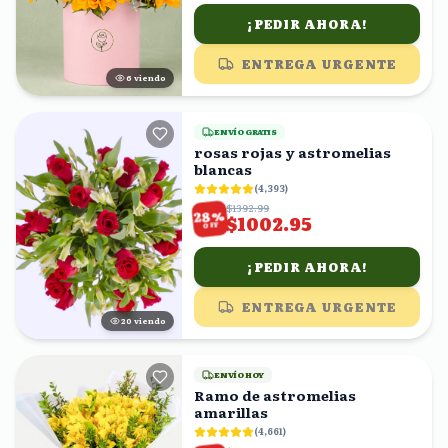
¡PEDIR AHORA!
ENTREGA URGENTE
7
viendo
ENVÍO GRATIS
rosas rojas y astromelias
blancas
(
4,393
)
$1392.99
%
28
$1002.95
OFF
¡PEDIR AHORA!
ENTREGA URGENTE
19
viendo
ENVÍO HOY
Ramo de astromelias
amarillas
(
4,661
)