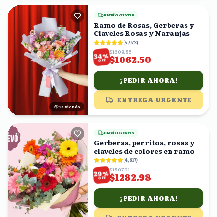
ENVÍO GRATIS
Ramo de Rosas, Gerberas y
Claveles Rosas y Naranjas
(
5,973
)
$1609.85
%
34
$1062.50
OFF
¡PEDIR AHORA!
ENTREGA URGENTE
25
viendo
ENVÍO GRATIS
Gerberas, perritos, rosas y
claveles de colores en ramo
(
4,617
)
$1807.01
%
29
$1282.98
OFF
¡PEDIR AHORA!