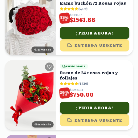
Ramo buchón 72 Rosas rojas
(
5,579
)
$2331.16
%
33
$1561.88
OFF
¡PEDIR AHORA!
ENTREGA URGENTE
22
viendo
ENVÍO GRATIS
Ramo de 24 rosas rojas y
follajes
(
4,720
)
$1056.34
%
29
$750.00
OFF
¡PEDIR AHORA!
ENTREGA URGENTE
19
viendo