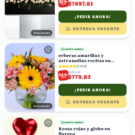
%
32
$7697.81
OFF
¡PEDIR AHORA!
ENTREGA URGENTE
21
viendo
ENVÍO GRATIS
erberas amarillas y
astromelias rocitas en
florero
(
5,856
)
$1181.56
%
34
$779.83
OFF
¡PEDIR AHORA!
ENTREGA URGENTE
22
viendo
ENVÍO GRATIS
Rosas rojas y globo en
florero