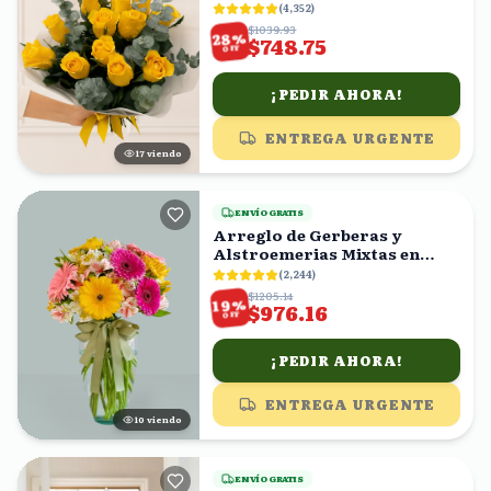
(
4,352
)
$1039.93
%
28
$748.75
OFF
¡PEDIR AHORA!
ENTREGA URGENTE
16
viendo
ENVÍO GRATIS
Arreglo de Gerberas y
Alstroemerias Mixtas en
Florero con Moño Verde
(
2,244
)
$1205.14
%
19
$976.16
OFF
¡PEDIR AHORA!
ENTREGA URGENTE
10
viendo
ENVÍO GRATIS