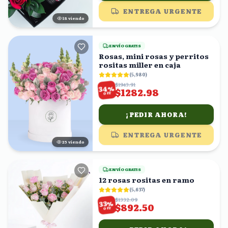
ENTREGA URGENTE
17
viendo
ENVÍO GRATIS
Rosas, mini rosas y perritos
rositas miller en caja
(
5,980
)
$1943.91
%
34
$1282.98
OFF
¡PEDIR AHORA!
ENTREGA URGENTE
24
viendo
ENVÍO GRATIS
12 rosas rositas en ramo
(
5,637
)
$1332.09
%
33
$892.50
OFF