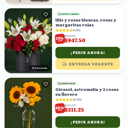
ENVÍO GRATIS
lilis y rosas blancas, rosas y
margaritas rojas
(
5,715
)
$1414.18
%
33
$947.50
OFF
¡PEDIR AHORA!
ENTREGA URGENTE
25
viendo
ENVÍO HOY
Girasol, astromelia y 2 rosas
en florero
(
4,355
)
$432.29
%
28
$311.25
OFF
¡PEDIR AHORA!