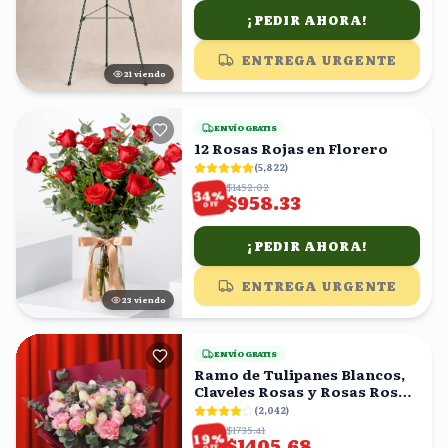
¡PEDIR AHORA!
ENTREGA URGENTE
21
viendo
ENVÍO GRATIS
12 Rosas Rojas en Florero
(
5,822
)
$1452.02
%
34
$958.33
OFF
¡PEDIR AHORA!
ENTREGA URGENTE
23
viendo
ENVÍO GRATIS
Ramo de Tulipanes Blancos,
Claveles Rosas y Rosas Rosas
con Eucalipto
(
2,042
)
$1735.41
%
19
$1405.68
OFF