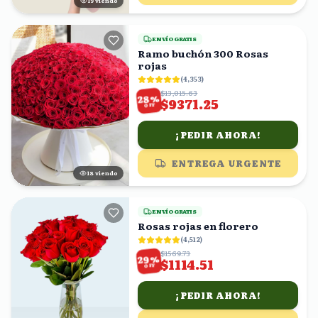
19
viendo
ENVÍO GRATIS
Ramo buchón 300 Rosas
rojas
(
4,353
)
$13,015.63
%
28
$9371.25
OFF
¡PEDIR AHORA!
ENTREGA URGENTE
18
viendo
ENVÍO GRATIS
Rosas rojas en florero
(
4,512
)
$1569.73
%
29
$1114.51
OFF
¡PEDIR AHORA!