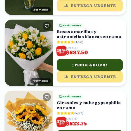
ENTREGA URGENTE
17
viendo
ENVÍO GRATIS
Rosas amarillas y
astromelias blancas en ramo
(
4,521
)
$968.31
%
29
$687.50
OFF
¡PEDIR AHORA!
ENTREGA URGENTE
18
viendo
ENVÍO GRATIS
Girasoles y nube gypsophilia
en ramo
(
5,578
)
$930.97
%
33
$623.75
OFF