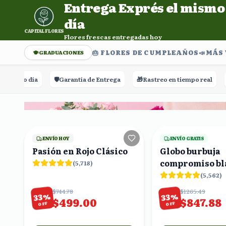
Entrega Exprés el mismo
Entrega Exprés el mismo día. Flores frescas entregadas h
día
CAPITAL FLORES
Flores frescas entregadas hoy
🎂 FLORES DE CUMPLEAÑOS
📣​MÁS
GRADUACIONES
 día
🛡️
Garantía de Entrega
🎁
Rastreo en tiempo real
⭐⭐⭐⭐⭐
+
21
viendo
ENVÍO HOY
ENVÍO GRATIS
Pasión en Rojo Clásico
Globo burbuja
compromiso bl
(
5,718
)
(
5,562
)
$744.78
$1265.49
%
%
33
33
$499.00
$847.88
OFF
OFF