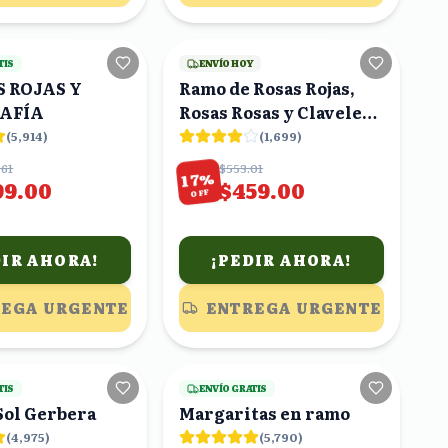
25
viendo
9
viendo
TIS
ENVÍO HOY
S ROJAS Y
Ramo de Rosas Rojas,
AFÍA
Rosas Rosas y Claveles
Rojos
(
5,914
)
(
1,699
)
.61
$553.01
%
17
99.00
$459.00
OFF
DIR AHORA!
¡PEDIR AHORA!
EGA URGENTE
ENTREGA URGENTE
20
viendo
25
viendo
TIS
ENVÍO GRATIS
Sol Gerbera
Margaritas en ramo
(
4,975
)
(
5,790
)