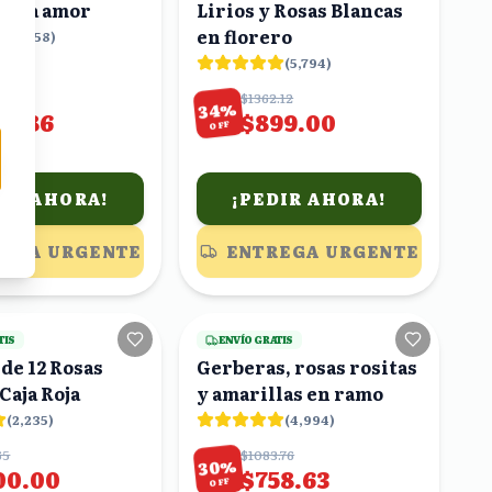
sfera amor
Lirios y Rosas Blancas
en florero
(
4,358
)
(
5,794
)
47
$1362.12
%
34
23.86
$899.00
OFF
DIR AHORA!
¡PEDIR AHORA!
EGA URGENTE
ENTREGA URGENTE
11
viendo
21
viendo
TIS
ENVÍO GRATIS
de 12 Rosas
Gerberas, rosas rositas
Caja Roja
y amarillas en ramo
(
2,235
)
(
4,994
)
65
$1083.76
%
30
00.00
$758.63
OFF