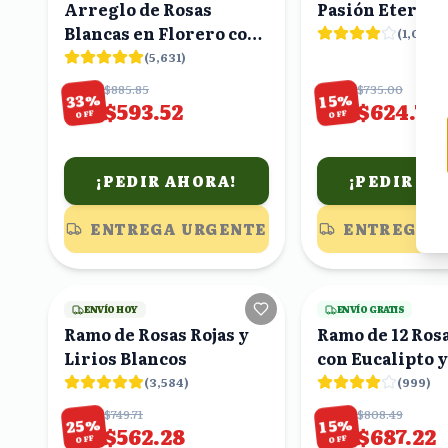
Arreglo de Rosas
Pasión Eterna
Blancas en Florero con
(
1,014
)
Globo "¡Bonita Me
(
5,631
)
Encantas!"
$885.85
$735.00
%
%
33
15
$593.52
$624.75
OFF
OFF
¡PEDIR AHORA!
¡PEDIR AH
ENTREGA URGENTE
ENTREGA 
13
viendo
ENVÍO HOY
ENVÍO GRATIS
Ramo de Rosas Rojas y
Ramo de 12 Rosa
Lirios Blancos
con Eucalipto y
Envoltura
(
3,584
)
(
999
)
$749.71
$808.49
%
%
25
15
$562.28
$687.22
OFF
OFF