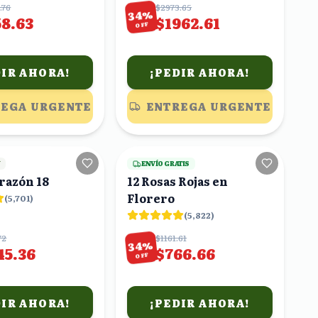
caja
.76
$2973.65
%
34
58.63
$1962.61
OFF
DIR AHORA!
¡PEDIR AHORA!
EGA URGENTE
ENTREGA URGENTE
25
viendo
24
viendo
Y
ENVÍO GRATIS
razón 18
12 Rosas Rojas en
Florero
(
5,701
)
(
5,822
)
72
$1161.61
%
34
45.36
$766.66
OFF
DIR AHORA!
¡PEDIR AHORA!