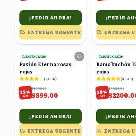
¡PEDIR AHORA!
¡PEDIR AH
ENTREGA URGENTE
ENTREGA 
6
viendo
ENVÍO GRATIS
ENVÍO GRATIS
Pasión Eterna rosas
Ramo buchón 12
rojas
rojas
(
1,056
)
(
4,516
)
$1057.65
$3098.59
%
%
29
15
$899.00
$2200.0
OFF
OFF
¡PEDIR AHORA!
¡PEDIR AH
ENTREGA URGENTE
ENTREGA 