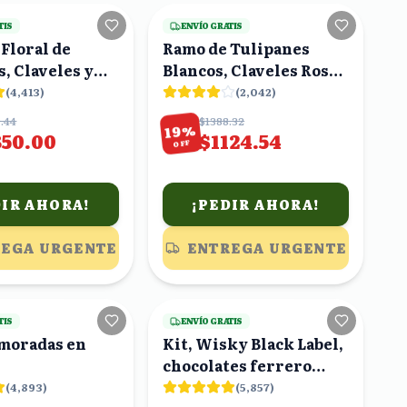
TIS
ENVÍO GRATIS
Floral de
Ramo de Tulipanes
, Claveles y
Blancos, Claveles Rosas
 Caja Blanca
y Rosas Rosas con
(
4,413
)
(
2,042
)
Eucalipto
.44
$1388.32
%
19
850.00
$1124.54
OFF
DIR AHORA!
¡PEDIR AHORA!
EGA URGENTE
ENTREGA URGENTE
20
viendo
24
viendo
TIS
ENVÍO GRATIS
 moradas en
Kit, Wisky Black Label,
chocolates ferrero
rocher y cacahuates en
(
4,893
)
(
5,857
)