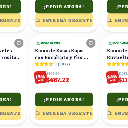
ORA!
¡PEDIR AHORA!
¡PE
URGENTE
ENTREGA URGENTE
ENTR
21
viendo
5
viendo
ENVÍO GRATIS
ENVÍO GRA
veles
Ramo de Rosas Rojas
Ramo de 
s rositas
con Eucalipto y Flor
Envuelt
Morada
(
1,032
)
$808.49
$1513
%
%
24
15
$687.22
$1
OFF
OFF
ORA!
¡PEDIR AHORA!
¡PE
URGENTE
ENTREGA URGENTE
ENTR
19
viendo
13
viendo