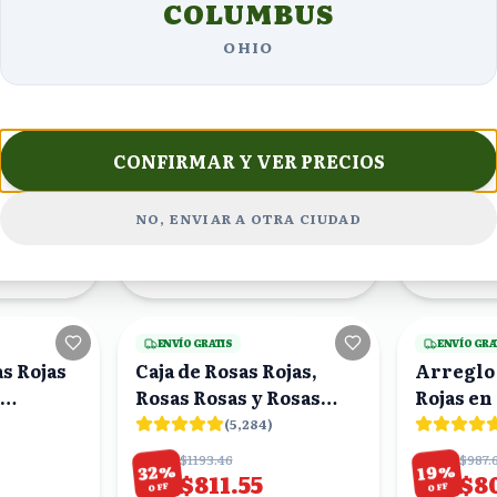
COLUMBUS
Arreglo de 25 Rosas
Globo e
Rojas en Caja Blanca
OHIO
(
2,034
)
$1358.02
$866.
%
%
28
19
$1100.00
$6
OFF
OFF
CONFIRMAR Y VER PRECIOS
ORA!
¡PEDIR AHORA!
¡PE
NO, ENVIAR A OTRA CIUDAD
URGENTE
ENTREGA URGENTE
ENTR
3
viendo
19
viendo
ENVÍO GRATIS
ENVÍO GRA
s Rojas
Caja de Rosas Rojas,
Arreglo 
Rosas Rosas y Rosas
Rojas en 
Durazno con Topper 'Te
(
5,284
)
Amo'
$1193.46
$987.
%
%
32
19
$811.55
$8
OFF
OFF