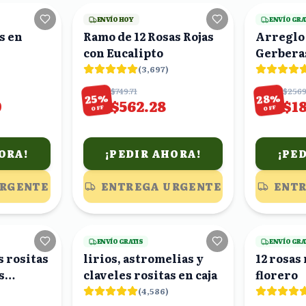
ENVÍO HOY
ENVÍO GRA
s en
Ramo de 12 Rosas Rojas
Arreglo 
con Eucalipto
Gerberas
Rosas en
(
3,697
)
$749.71
$2569
%
%
28
25
0
$562.28
$1
OFF
OFF
ORA!
¡PEDIR AHORA!
¡PE
URGENTE
ENTREGA URGENTE
ENTR
19
viendo
17
viendo
ENVÍO GRATIS
ENVÍO GRA
s rositas
lirios, astromelias y
12 rosas
s
claveles rositas en caja
florero
o
(
4,586
)