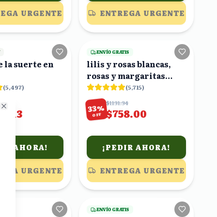
EGA URGENTE
ENTREGA URGENTE
22
viendo
22
viendo
Y
ENVÍO GRATIS
e la suerte en
lilis y rosas blancas,
rosas y margaritas
rojas
(
5,497
)
(
5,715
)
13
$1131.34
%
33
80.13
$758.00
Close
OFF
DIR AHORA!
¡PEDIR AHORA!
EGA URGENTE
ENTREGA URGENTE
16
viendo
22
viendo
TIS
ENVÍO GRATIS