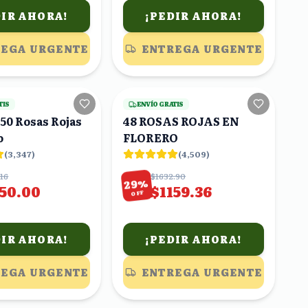
DIR AHORA!
¡PEDIR AHORA!
EGA URGENTE
ENTREGA URGENTE
14
viendo
18
viendo
TIS
ENVÍO GRATIS
50 Rosas Rojas
48 ROSAS ROJAS EN
o
FLORERO
(
3,347
)
(
4,509
)
.16
$1632.90
%
29
150.00
$1159.36
OFF
DIR AHORA!
¡PEDIR AHORA!
EGA URGENTE
ENTREGA URGENTE
19
viendo
8
viendo