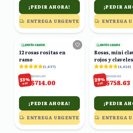
¡PEDIR AHORA!
¡PEDIR AH
ENTREGA URGENTE
ENTREGA 
25
viendo
ENVÍO GRATIS
ENVÍO GRATIS
12 rosas rositas en
Rosas, mini cla
ramo
rojos y clavele
en ramo
(
5,637
)
(
4,628
)
$1065.67
$1068.49
%
%
29
33
$714.00
$758.63
OFF
OFF
¡PEDIR AHORA!
¡PEDIR AH
ENTREGA URGENTE
ENTREGA 
22
viendo