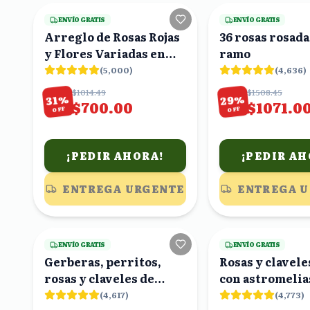
ENVÍO GRATIS
ENVÍO GRATIS
Arreglo de Rosas Rojas
36 rosas rosada
y Flores Variadas en
ramo
Caja Blanca
(
5,000
)
(
4,636
)
$1014.49
$1508.45
%
%
29
31
$700.00
$1071.0
OFF
OFF
¡PEDIR AHORA!
¡PEDIR AH
ENTREGA URGENTE
ENTREGA 
18
viendo
ENVÍO GRATIS
ENVÍO GRATIS
Gerberas, perritos,
Rosas y clavele
rosas y claveles de
con astromelia
colores en ramo
blancas en ram
(
4,617
)
(
4,773
)