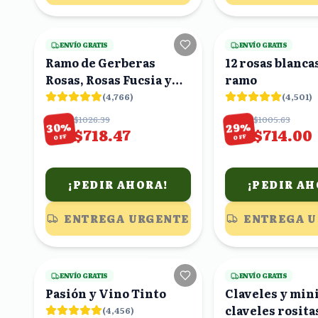
19
viendo
ENVÍO GRATIS
ENVÍO GRATIS
Ramo de Gerberas
12 rosas blanca
Rosas, Rosas Fucsia y
ramo
Claveles Rojos
(
4,766
)
(
4,501
)
$1026.39
$1005.63
%
%
30
29
$718.47
$714.00
OFF
OFF
¡PEDIR AHORA!
¡PEDIR AH
ENTREGA URGENTE
ENTREGA 
19
viendo
ENVÍO GRATIS
ENVÍO GRATIS
Pasión y Vino Tinto
Claveles y min
claveles rosita
(
4,456
)