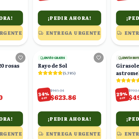
ORA!
¡PEDIR AHORA!
¡PE
URGENTE
ENTREGA URGENTE
ENTR
17
viendo
24
viendo
ENVÍO GRATIS
ENVÍO HO
0 rosas
Rayo de Sol
Girasole
astromel
(
5,785
)
ramo
$945.24
$702.
%
%
34
29
0
$623.86
$4
OFF
OFF
ORA!
¡PEDIR AHORA!
¡PE
URGENTE
ENTREGA URGENTE
ENTR