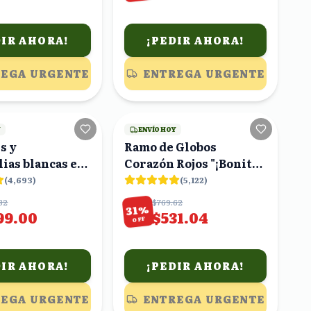
DIR AHORA!
¡PEDIR AHORA!
EGA URGENTE
ENTREGA URGENTE
22
viendo
23
viendo
Y
ENVÍO HOY
s y
Ramo de Globos
ias blancas en
Corazón Rojos "¡Bonita
Me Encantas!"
(
4,693
)
(
5,122
)
82
$769.62
%
31
99.00
$531.04
OFF
DIR AHORA!
¡PEDIR AHORA!
EGA URGENTE
ENTREGA URGENTE