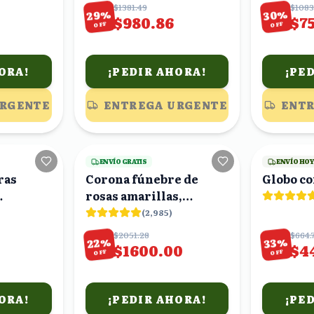
$1381.49
$1083
%
%
29
30
$980.86
$7
OFF
OFF
ORA!
¡PEDIR AHORA!
¡PE
URGENTE
ENTREGA URGENTE
ENTR
4
viendo
8
viendo
ENVÍO GRATIS
ENVÍO HO
ras
Corona fúnebre de
Globo co
rosas amarillas,
 con
crisantemos blancos y
(
2,985
)
follaje
$2051.28
$664.
%
%
22
33
$1600.00
$4
OFF
OFF
ORA!
¡PEDIR AHORA!
¡PE