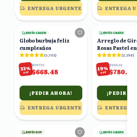
ENTREGA URGENTE
ENTREGA 
22
viendo
ENVÍO GRATIS
ENVÍO GRATIS
Globo burbuja feliz
Arreglo de Gir
cumpleaños
Rosas Pastel en
Rosa
(
5,701
)
(
2,198
)
$997.73
$964.12
%
%
33
19
$668.48
$780.94
OFF
OFF
¡PEDIR AHORA!
¡PEDIR AH
ENTREGA URGENTE
ENTREGA 
22
viendo
ENVÍO HOY
ENVÍO GRATIS