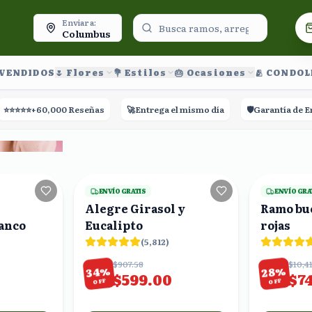
oy.
Enviar a:
Columbus
 VENDIDOS
🌷 Flores
💐 Estilos
🎂 Ocasiones
🫂 CONDO
60,000 Reseñas
🚀
Entrega el mismo día
🛡️
Garantía de Entrega
23
viendo
24
viendo
ENVÍO GRATIS
ENVÍO GRA
Alegre Girasol y
Ramo bu
anco
Eucalipto
rojas
(
5,812
)
$907.58
$10,4
%
%
34
28
$599.00
$7
OFF
OFF