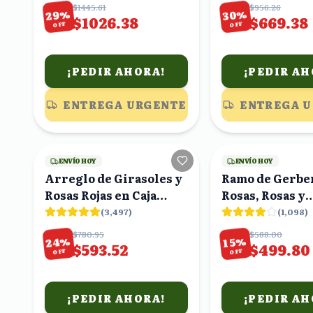
$1445.61
$956.26
%
%
29
30
$1026.38
$669.38
OFF
OFF
¡PEDIR AHORA!
¡PEDIR AH
ENTREGA URGENTE
ENTREGA 
15
viendo
ENVÍO HOY
ENVÍO HOY
Arreglo de Girasoles y
Ramo de Gerbe
Rosas Rojas en Caja
Rosas, Rosas y
Blanca
Alstroemerias
(
3,497
)
(
1,098
)
Eucalipto
$780.95
$588.00
%
%
24
15
$593.52
$499.80
OFF
OFF
¡PEDIR AHORA!
¡PEDIR AH