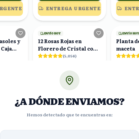
URGENTE
ENTREGA URGENTE
ENTR
8
viendo
20
viendo
ENVÍO HOY
ENVÍO HO
asoles y
12 Rosas Rojas en
Planta d
 Caja
Florero de Cristal con
maceta
Eucalipto y Gypsophila
(
5,056
)
$797.10
$853.
%
%
32
31
$550.00
$5
OFF
OFF
ORA!
¡PEDIR AHORA!
¡PE
¿A DÓNDE ENVIAMOS?
URGENTE
ENTREGA URGENTE
ENTR
Hemos detectado que te encuentras en:
4
viendo
8
viendo
ENVÍO GRATIS
ENVÍO GRA