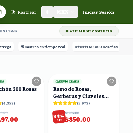
Rastrear
🌐
MXN
Iniciar Sesión
Carrito de compras
LENCIAS
🏢 AFILIAR MI COMERCIO
🎁
Rastreo en tiempo real
⭐⭐⭐⭐⭐
+60,000 Reseñas
16
viendo
25
viendo
TIS
ENVÍO GRATIS
chón 300 Rosas
Ramo de Rosas,
Gerberas y Claveles
Rosas y Naranjas
(
4,353
)
(
5,973
)
12.50
$1287.88
%
34
497.00
$850.00
OFF